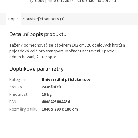
výrobku přímo od zákazníka do našeho servisu
Popis
Související soubory (1)
Detailní popis produktu
Tažený odmechovač se záběrem 102 cm, 20 ocelových hrotů a
pojezdová kola pro transport. Možnost nastavení 2 pozic : 1.
odmechování, 2. transport.
Doplňkové parametry
Kategorie
:
Univerzální příslušenství
Záruka
:
24 měsíců
Hmotnost
:
15 kg
EAN
:
4008423804454
Rozměry balíku
:
1040 x 290 x 180 cm
Z
á