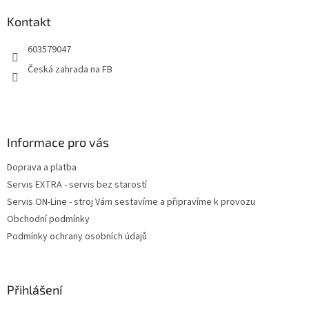
p
a
Kontakt
t
603579047
í
Česká zahrada na FB
Informace pro vás
Doprava a platba
Servis EXTRA - servis bez starostí
Servis ON-Line - stroj Vám sestavíme a připravíme k provozu
Obchodní podmínky
Podmínky ochrany osobních údajů
Přihlášení