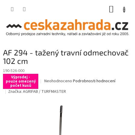
Přejít
NÁKUP
na
obsah
KOŠÍK
AF 294 - tažený travní odmechovač
102 cm
190-526-000
Výprodej -
Průměrné
Neohodnoceno
Podrobnosti hodnocení
pouze omezený
počet kusů
hodnocení
Značka:
AGRIFAB / TURFMASTER
produktu
je
0,0
z
5
hvězdiček.