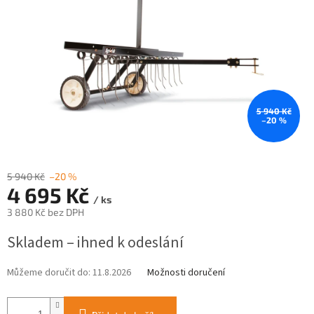
5 940 Kč
–20 %
5 940 Kč
–20 %
4 695 Kč
/ ks
3 880 Kč bez DPH
Měrná
Skladem – ihned k odeslání
cena:
Můžeme doručit do:
11.8.2026
Možnosti doručení