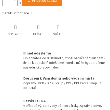
Přidat do košíku
Detailní informace
ZEPTAT SE
HLÍDAT
SDÍLET
Ihned odešleme
Objednáte-li do 08:00 hodin, zboží označené "Skladem -
Ihned k odeslání" odešleme ihned a může být doručené
následující pracovní den.
Doručení k Vám domů nebo výdejní místa
dopravou DPD / DPD Pickup / PPL / PPL ParcelShop už
od 70 Kč
Servis EXTRA
v případě výrobní vady během záruky zajistíme odvoz