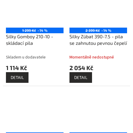
1 299 Kč
–14 %
2 399 Kč
–14 %
Silky Gomboy 210-10 -
Silky Zübat 390-7.5 - pila
skládací pila
se zahnutou pevnou čepelí
Skladem u dodavatele
Momentálně nedostupné
1 114 Kč
2 054 Kč
DETAIL
DETAIL