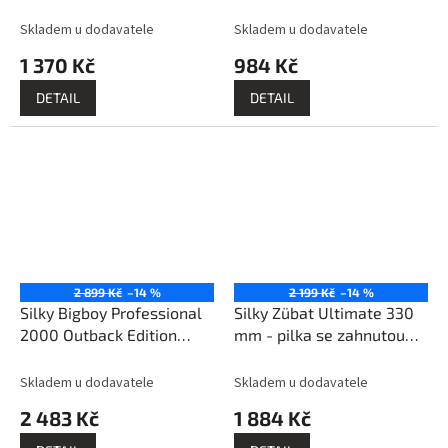
Skladem u dodavatele
Skladem u dodavatele
1 370 Kč
984 Kč
DETAIL
DETAIL
2 899 Kč
–14 %
2 199 Kč
–14 %
Silky Bigboy Professional
Silky Zübat Ultimate 330
2000 Outback Edition
mm - pilka se zahnutou
360-6,5 - skládací pila
pevnou čepelí
Skladem u dodavatele
Skladem u dodavatele
2 483 Kč
1 884 Kč