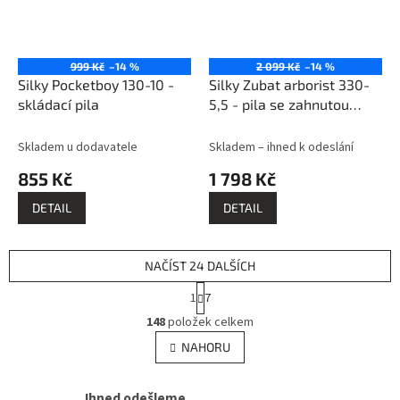
999 Kč
–14 %
2 099 Kč
–14 %
Silky Pocketboy 130-10 -
Silky Zubat arborist 330-
skládací pila
5,5 - pila se zahnutou
pevnou čepelí
Skladem u dodavatele
Skladem – ihned k odeslání
855 Kč
1 798 Kč
DETAIL
DETAIL
NAČÍST 24 DALŠÍCH
S
1
7
t
O
r
148
položek celkem
v
á
l
NAHORU
n
á
k
d
o
v
Ihned odešleme
a