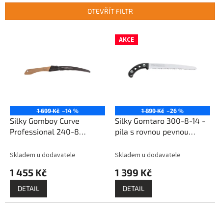
n
OTEVŘÍT FILTR
í
p
V
r
AKCE
ý
o
p
d
i
u
s
k
p
t
r
ů
o
1 699 Kč
–14 %
1 899 Kč
–26 %
d
Silky Gomboy Curve
Silky Gomtaro 300-8-14 -
u
Professional 240-8
pila s rovnou pevnou
k
Outback Edition - skládací
čepelí
t
pila
Skladem u dodavatele
Skladem u dodavatele
ů
1 455 Kč
1 399 Kč
DETAIL
DETAIL