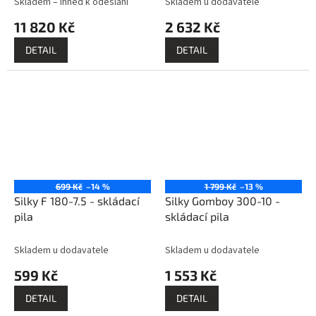
Skladem – ihned k odeslání
Skladem u dodavatele
11 820 Kč
2 632 Kč
DETAIL
DETAIL
699 Kč
–14 %
1 799 Kč
–13 %
Silky F 180-7.5 - skládací
Silky Gomboy 300-10 -
pila
skládací pila
Skladem u dodavatele
Skladem u dodavatele
599 Kč
1 553 Kč
DETAIL
DETAIL