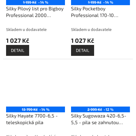
1 199 Kč
–14 %
1 199 Kč
–14 %
Silky Pilový list pro Bigboy
Silky Pocketboy
Professional 2000
Professional 170-10
Outback Edition 360-6.5 -
Outback Edition - skládací
pila
Skladem u dodavatele
Skladem u dodavatele
1 027 Kč
1 027 Kč
DETAIL
DETAIL
13 799 Kč
–14 %
2 999 Kč
–12 %
Silky Hayate 7700-6,5 -
Silky Sugowaza 420-6,5-
teleskopická pila
5,5 - pila se zahnutou
pevnou čepelí