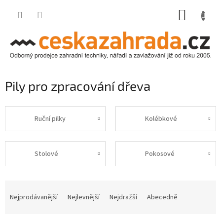
Přejít
NÁKUP
na
obsah
KOŠÍK
Pily pro zpracování dřeva
Ruční pilky
Kolébkové
Stolové
Pokosové
Ř
a
Nejprodávanější
Nejlevnější
Nejdražší
Abecedně
z
e