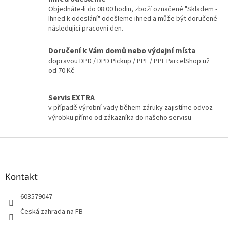
á
c
Objednáte-li do 08:00 hodin, zboží označené "Skladem -
n
í
Ihned k odeslání" odešleme ihned a může být doručené
í
p
následující pracovní den.
r
v
Doručení k Vám domů nebo výdejní místa
k
dopravou DPD / DPD Pickup / PPL / PPL ParcelShop už
y
od 70 Kč
v
ý
p
Servis EXTRA
i
v případě výrobní vady během záruky zajistíme odvoz
s
výrobku přímo od zákazníka do našeho servisu
u
Z
á
p
a
Kontakt
t
603579047
í
Česká zahrada na FB