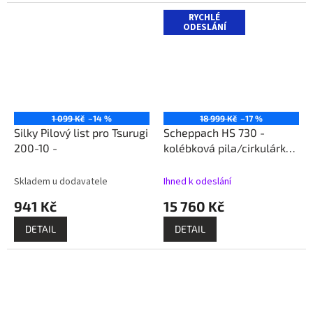
RYCHLÉ
ODESLÁNÍ
1 099 Kč
–14 %
18 999 Kč
–17 %
Silky Pilový list pro Tsurugi
Scheppach HS 730 -
200-10 -
kolébková pila/cirkulárka
700 mm
Skladem u dodavatele
Ihned k odeslání
941 Kč
15 760 Kč
DETAIL
DETAIL