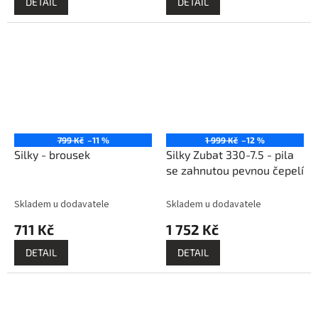
DETAIL
DETAIL
799 Kč
–11 %
1 999 Kč
–12 %
Silky - brousek
Silky Zubat 330-7.5 - pila
se zahnutou pevnou čepelí
Skladem u dodavatele
Skladem u dodavatele
711 Kč
1 752 Kč
DETAIL
DETAIL