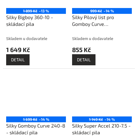
1 899 Kč
–13 %
999 Kč
–14 %
Silky Bigboy 360-10 -
Silky Pilový list pro
skládací pila
Gomboy Curve
Professional 240-8
Outback Edition -
Skladem u dodavatele
Skladem u dodavatele
1 649 Kč
855 Kč
DETAIL
DETAIL
1 599 Kč
–14 %
1 149 Kč
–14 %
Silky Gomboy Curve 240-8
Silky Super Accel 210-7.5 -
- skládací pila
skládací pila