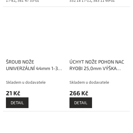
17-82, 581 47 33-01
532 18 17-12, 583 11 69-01
ŠROUB NOŽE
ÚCHYT NOŽE POHON NAC
UNIVERZÁLNÍ 44mm 1-3/4
RYOBI 25,0mm VÝŠKA
cala EVEREST
68,0mm EVEREST
Skladem u dodavatele
Skladem u dodavatele
21 Kč
266 Kč
DETAIL
DETAIL