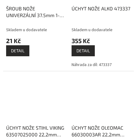
ŠROUB NOŽE
ÚCHYT NOŽE ALKO 473337
UNIVERZÁLNÍ 37.5mm 1-
1/2 cala EVEREST
Skladem u dodavatele
Skladem u dodavatele
21 Kč
355 Kč
DETAIL
DETAIL
Náhrada za díl: 473337
ÚCHYT NOŽE STIHL VIKING
ÚCHYT NOŽE OLEOMAC
63507025000 22,2mm
66030003AR 22,2mm