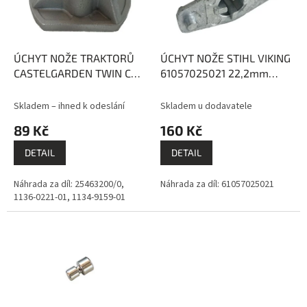
k
p
t
r
ů
o
d
ÚCHYT NOŽE TRAKTORŮ
ÚCHYT NOŽE STIHL VIKING
u
CASTELGARDEN TWIN CUT
61057025021 22,2mm
k
STIGA 20mm VÝŠKA
VÝŠKA 69,6mm
t
35,9mm
Skladem – ihned k odeslání
Skladem u dodavatele
ů
89 Kč
160 Kč
DETAIL
DETAIL
Náhrada za díl: 25463200/0,
Náhrada za díl: 61057025021
1136-0221-01, 1134-9159-01