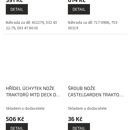
DETAIL
DETAIL
Náhrada za díl: 432279, 532 43
Náhrada za díl: 717-0906, 753-
22-79, 583 47 80-01
05319
HŘÍDEL ÚCHYTEK NOŽE
ŠROUB NOŽE
TRAKTORŮ MTD DECK D
CASTELGARDEN TRAKTOR
81cm, E 91cm
LEVÝ ZÁVIT 37.5mm 1-1/2
cala EVEREST
Skladem u dodavatele
Skladem u dodavatele
506 Kč
36 Kč
DETAIL
DETAIL