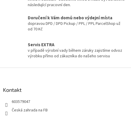
í
p
následující pracovní den.
r
v
Doručení k Vám domů nebo výdejní místa
k
dopravou DPD / DPD Pickup / PPL / PPL ParcelShop už
y
od 70 Kč
v
ý
p
Servis EXTRA
i
v případě výrobní vady během záruky zajistíme odvoz
s
výrobku přímo od zákazníka do našeho servisu
u
Z
á
p
a
Kontakt
t
603579047
í
Česká zahrada na FB