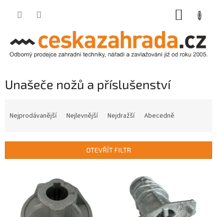
Přejít
NÁKUP
na
obsah
KOŠÍK
Unašeče nožů a příslušenství
Ř
a
Nejprodávanější
Nejlevnější
Nejdražší
Abecedně
z
e
n
OTEVŘÍT FILTR
í
p
V
r
ý
o
p
d
i
u
s