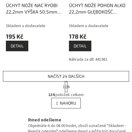
ÚCHYT NOŽE NAC RYOBI
ÚCHYT NOŽE POHON ALKO
22,2mm VÝŠKA 50,5mm
22,2mm GŁĘBOKOŚĆ
EVEREST
54mm
Skladem u dodavatele
Skladem u dodavatele
195 Kč
178 Kč
DETAIL
DETAIL
Náhrada za díl: 441981
NAČÍST 24 DALŠÍCH
S
1
6
t
O
r
134
položek celkem
v
á
l
NAHORU
n
á
k
d
o
v
Ihned odešleme
a
á
c
Objednáte-li do 08:00 hodin, zboží označené "Skladem -
n
í
Ihned k odeslání" odešleme ihned a může být doručené