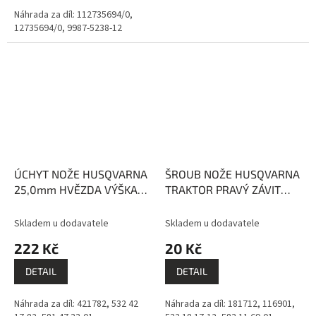
Náhrada za díl: 112735694/0,
12735694/0, 9987-5238-12
ÚCHYT NOŽE HUSQVARNA
ŠROUB NOŽE HUSQVARNA
25,0mm HVĚZDA VÝŠKA
TRAKTOR PRAVÝ ZÁVIT
71mm
31.5mm 1-1/4 cala
EVEREST
Skladem u dodavatele
Skladem u dodavatele
222 Kč
20 Kč
DETAIL
DETAIL
Náhrada za díl: 421782, 532 42
Náhrada za díl: 181712, 116901,