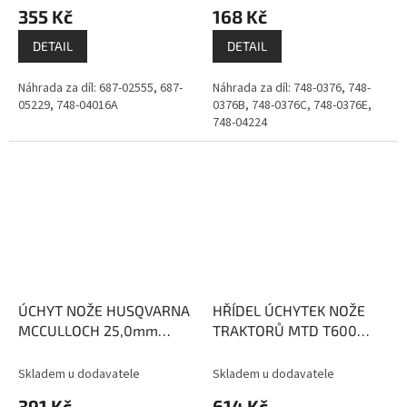
355 Kč
168 Kč
DETAIL
DETAIL
Náhrada za díl: 687-02555, 687-
Náhrada za díl: 748-0376, 748-
05229, 748-04016A
0376B, 748-0376C, 748-0376E,
748-04224
ÚCHYT NOŽE HUSQVARNA
HŘÍDEL ÚCHYTEK NOŽE
MCCULLOCH 25,0mm
TRAKTORŮ MTD T600
VÝŠKA 75mm
DECK F 96cm, G 107cm
Skladem u dodavatele
Skladem u dodavatele
391 Kč
614 Kč