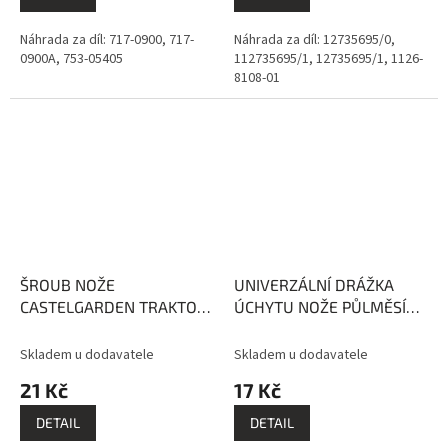
Náhrada za díl: 717-0900, 717-
Náhrada za díl: 12735695/0,
0900A, 753-05405
112735695/1, 12735695/1, 1126-
8108-01
ŠROUB NOŽE
UNIVERZÁLNÍ DRÁŽKA
CASTELGARDEN TRAKTOR
ÚCHYTU NOŽE PŮLMĚSÍC
PRAVÝ ZÁVIT 37.5mm 1-1/2
velký EVEREST
cala EVEREST
Skladem u dodavatele
Skladem u dodavatele
21 Kč
17 Kč
DETAIL
DETAIL