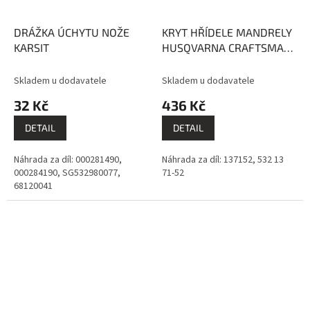
DRÁŽKA ÚCHYTU NOŽE
KRYT HŘÍDELE MANDRELY
KARSIT
HUSQVARNA CRAFTSMAN
UPEVNĚNÍ 3 ŠROUBY
Skladem u dodavatele
Skladem u dodavatele
32 Kč
436 Kč
DETAIL
DETAIL
Náhrada za díl: 000281490,
Náhrada za díl: 137152, 532 13
000284190, SG532980077,
71-52
68120041