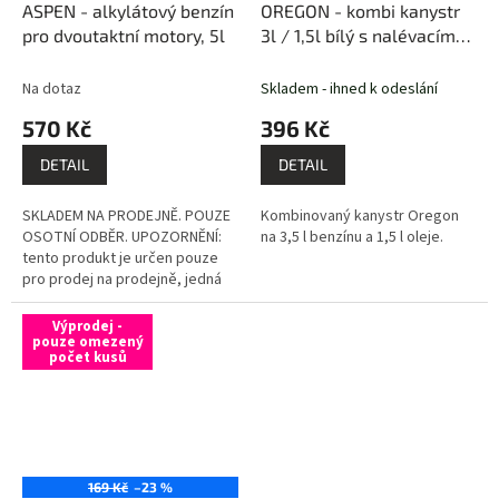
ASPEN - alkylátový benzín
OREGON - kombi kanystr
pro dvoutaktní motory, 5l
3l / 1,5l bílý s nalévacím
hrdlem
Na dotaz
Skladem - ihned k odeslání
570 Kč
396 Kč
DETAIL
DETAIL
SKLADEM NA PRODEJNĚ. POUZE
Kombinovaný kanystr Oregon
OSOTNÍ ODBĚR. UPOZORNĚNÍ:
na 3,5 l benzínu a 1,5 l oleje.
tento produkt je určen pouze
pro prodej na prodejně, jedná
se o nebezpečný materiál
nevhodný pro běžnou
Výprodej -
přepravu...
pouze omezený
počet kusů
169 Kč
–23 %