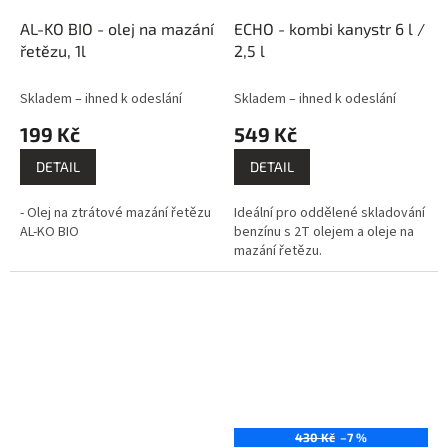
AL-KO BIO - olej na mazání
ECHO - kombi kanystr 6 l /
řetězu, 1l
2,5 l
Skladem – ihned k odeslání
Skladem – ihned k odeslání
199 Kč
549 Kč
DETAIL
DETAIL
- Olej na ztrátové mazání řetězu
Ideální pro oddělené skladování
AL-KO BIO
benzínu s 2T olejem a oleje na
mazání řetězu.
430 Kč
–7 %