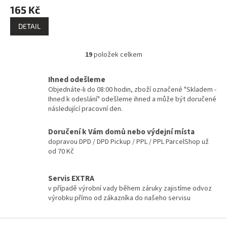
165 Kč
DETAIL
19
položek celkem
O
v
l
Ihned odešleme
á
Objednáte-li do 08:00 hodin, zboží označené "Skladem -
d
Ihned k odeslání" odešleme ihned a může být doručené
a
následující pracovní den.
c
í
Doručení k Vám domů nebo výdejní místa
p
dopravou DPD / DPD Pickup / PPL / PPL ParcelShop už
r
od 70 Kč
v
k
y
Servis EXTRA
v
v případě výrobní vady během záruky zajistíme odvoz
ý
výrobku přímo od zákazníka do našeho servisu
p
i
Z
s