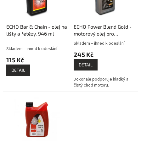
k
p
t
r
ů
o
d
ECHO Bar & Chain - olej na
ECHO Power Blend Gold -
u
lišty a řetězy, 946 ml
motorový olej pro
k
dvoudobé motory, 1l
Skladem – ihned k odeslání
Průměrné
t
Skladem – ihned k odeslání
hodnocení
245 Kč
ů
produktu
115 Kč
je
DETAIL
5,0
DETAIL
z
Dokonale podporuje hladký a
5
čistý chod motoru.
hvězdiček.