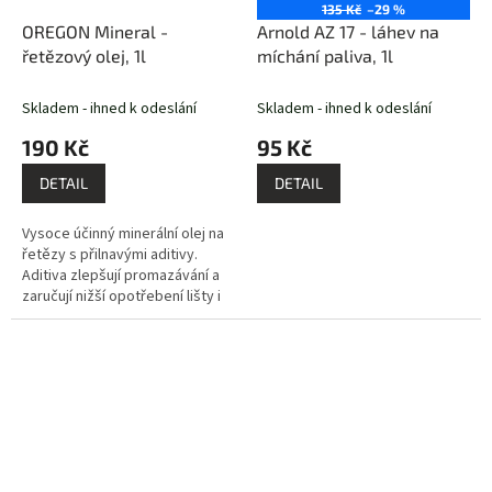
135 Kč
–29 %
OREGON Mineral -
Arnold AZ 17 - láhev na
řetězový olej, 1l
míchání paliva, 1l
Skladem - ihned k odeslání
Skladem - ihned k odeslání
190 Kč
95 Kč
DETAIL
DETAIL
Vysoce účinný minerální olej na
řetězy s přilnavými aditivy.
Aditiva zlepšují promazávání a
zaručují nižší opotřebení lišty i
řetězu. Olej má střední
viskozitu, a udržuje si...