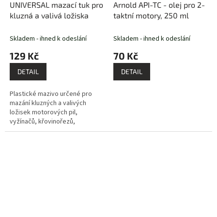
UNIVERSAL mazací tuk pro
Arnold API-TC - olej pro 2-
kluzná a valivá ložiska
taktní motory, 250 ml
Skladem - ihned k odeslání
Skladem - ihned k odeslání
129 Kč
70 Kč
DETAIL
DETAIL
Plastické mazivo určené pro
mazání kluzných a valivých
ložisek motorových pil,
vyžínačů, křovinořezů,
zahradních sekaček, travních
traktorů, sněhových fréz apod.
Mazivo...