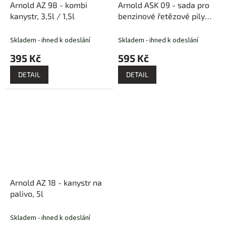
Arnold AZ 98 - kombi
Arnold ASK 09 - sada pro
kanystr, 3,5l / 1,5l
benzinové řetězové pily
(olej 2-takt / olej na
řetězy / láhev na míchání
Skladem - ihned k odeslání
Skladem - ihned k odeslání
/ maznička)
395 Kč
595 Kč
DETAIL
DETAIL
Arnold AZ 18 - kanystr na
palivo, 5l
Skladem - ihned k odeslání