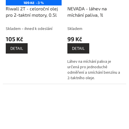
109 Kč
–3 %
Riwall 2T - celoroční olej
NEVADA - láhev na
pro 2-taktní motory, 0.5l
míchání paliva, 1l
Skladem – ihned k odeslání
Skladem
105 Kč
99 Kč
DETAIL
DETAIL
Láhev na míchání paliva je
určená pro jednoduché
odměření a smíchání benzínu a
2-taktního oleje.