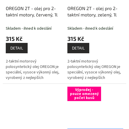
OREGON 2T - olej pro 2-
OREGON 2T - olej pro 2-
taktní motory, červený, 1l
taktní motory, zelený, 1l
Skladem - ihned k odeslání
Skladem - ihned k odeslání
315 Kč
315 Kč
DETAIL
DETAIL
2-taktní motorový
2-taktní motorový
polosyntetický olej OREGON je
polosyntetický olej OREGON je
speciální, vysoce výkonný olej,
speciální, vysoce výkonný olej,
vyrobený z nejlepších
vyrobený z nejlepších
rozpouštěcích surovin s
rozpouštěcích surovin s
minerálním základem a pečlivě
minerálním základem a pečlivě
Výprodej -
vybraných přísad,...
vybraných přísad,...
pouze omezený
počet kusů