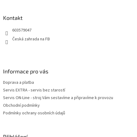
u
á
p
a
Kontakt
t
603579047
í
Česká zahrada na FB
Informace pro vás
Doprava a platba
Servis EXTRA - servis bez starostí
Servis ON-Line - stroj Vám sestavíme a připravíme k provozu
Obchodní podmínky
Podmínky ochrany osobních údajů
Přihlášení