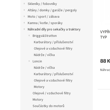
s
o
n
Skleníky / foliovníky
p
d
e
Altány / domky / garáže / pergoly
r
u
l
o
k
Moto / sport / zábava
d
t
Kamna / kotle / sporáky
u
ů
Náhradní díly pro sekačky a traktory
VYPÍ
k
Briggs&Stratton
TYP
t
Karburátory / příslušenství
ů
Olejové a vzduchové filtry
Nádrže / víčka
88 
Loncin
Nádrže / víčka
Náhrad
Karburátory / příslušenství
Olejové a vzduchové filtry
Motory
Olejové / vzduchové filtry
Motory
Součástky do motorů