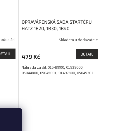
OPRAVÁRENSKÁ SADA STARTÉRU
HATZ 1B20, 1B30, 1B40
 odeslání
Skladem u dodavatele
DETAIL
DETAIL
479 Kč
Náhrada za díl: 01548800, 01929000,
05044800, 05045001, 01497800, 05045202