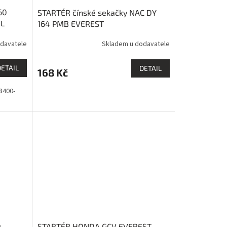
60
STARTÉR čínské sekačky NAC DY
 L
164 PMB EVEREST
davatele
Skladem u dodavatele
DETAIL
DETAIL
168 Kč
8400-
x
STARTÉR HONDA GCV EVEREST