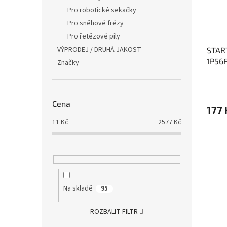
Pro robotické sekačky
Pro sněhové frézy
Pro řetězové pily
VÝPRODEJ / DRUHÁ JAKOST
START
1P56
Značky
Cena
177 
11
Kč
2577
Kč
Na skladě
95
ROZBALIT FILTR