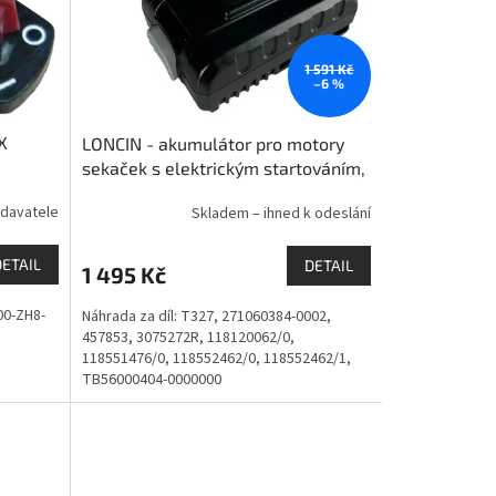
1 591 Kč
–6 %
X
LONCIN - akumulátor pro motory
sekaček s elektrickým startováním,
AL-KO / OLEOMAC / STIGA /
davatele
Skladem – ihned k odeslání
WEIBANG
DETAIL
DETAIL
1 495 Kč
00-ZH8-
Náhrada za díl: T327, 271060384-0002,
457853, 3075272R, 118120062/0,
118551476/0, 118552462/0, 118552462/1,
TB56000404-0000000