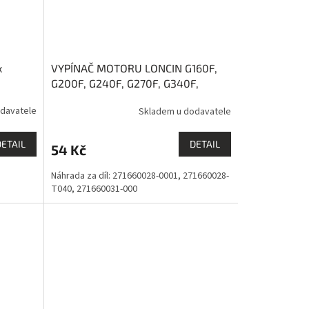
x
VYPÍNAČ MOTORU LONCIN G160F,
G200F, G240F, G270F, G340F,
G390F, G420F, LC168F
davatele
Skladem u dodavatele
DETAIL
DETAIL
54 Kč
Náhrada za díl: 271660028-0001, 271660028-
T040, 271660031-000