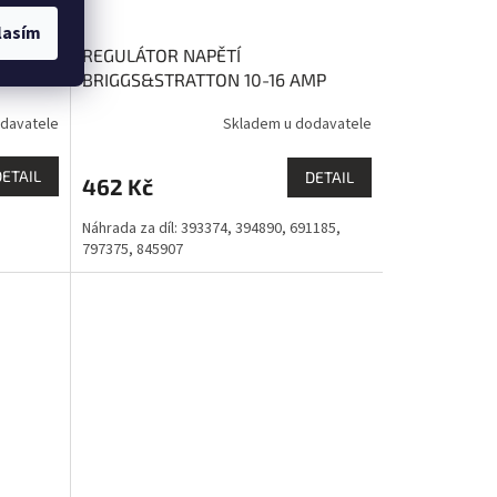
lasím
EREST
REGULÁTOR NAPĚTÍ
BRIGGS&STRATTON 10-16 AMP
EVEREST
davatele
Skladem u dodavatele
DETAIL
DETAIL
462 Kč
Náhrada za díl: 393374, 394890, 691185,
797375, 845907