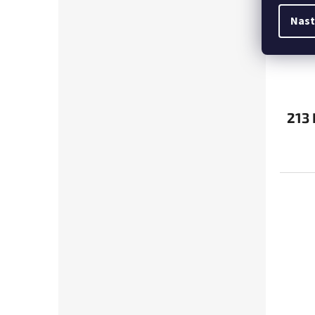
Nast
STAR
300-
GAMA
213 