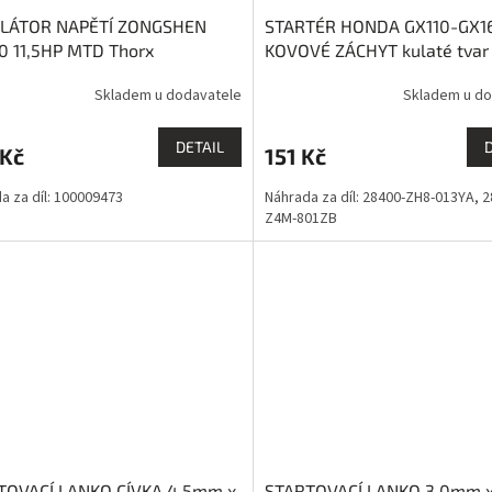
LÁTOR NAPĚTÍ ZONGSHEN
STARTÉR HONDA GX110-GX1
0 11,5HP MTD Thorx
KOVOVÉ ZÁCHYT kulaté tvar
EVEREST
Skladem u dodavatele
Skladem u do
DETAIL
 Kč
151 Kč
a za díl: 100009473
Náhrada za díl: 28400-ZH8-013YA, 2
Z4M-801ZB
TOVACÍ LANKO CÍVKA 4,5mm x
STARTOVACÍ LANKO 3,0mm 