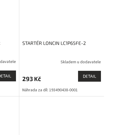
x
STARTÉR LONCIN LC1P65FE-2
davatele
Skladem u dodavatele
DETAIL
DETAIL
293 Kč
Náhrada za díl: 193490438-0001