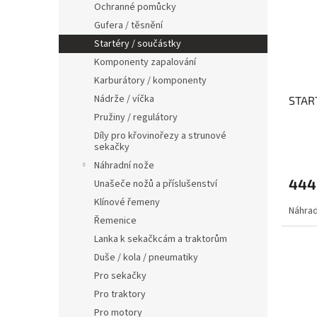
Ochranné pomůcky
Gufera / těsnění
Startéry / součástky
Komponenty zapalování
Karburátory / komponenty
Nádrže / víčka
STAR
Pružiny / regulátory
Díly pro křovinořezy a strunové
sekačky
Náhradní nože
444
Unašeče nožů a příslušenství
Klínové řemeny
Náhrad
Řemenice
Lanka k sekačkcám a traktorům
Duše / kola / pneumatiky
Pro sekačky
Pro traktory
Pro motory