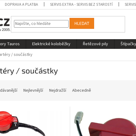
DOPRAVA A PLATBA
SERVIS EXTRA - SERVIS BEZ STAROSTÍ
SERVI
HLEDAT
tory Tauros
Elektrické koloběžky
Řetězové pily
Štípačky
artéry / součástky
téry / součástky
dávanější
Nejlevnější
Nejdražší
Abecedně