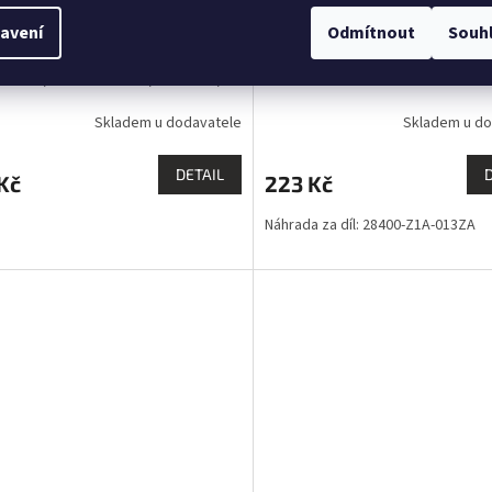
avení
Odmítnout
Souh
TÉR čínské sekačky NAC LP40-
STARTÉR HONDA GCV190 EV
PL-DE, MEX40-350, LP3390,
 EVEREST
Skladem u dodavatele
Skladem u do
DETAIL
Kč
223 Kč
Náhrada za díl: 28400-Z1A-013ZA