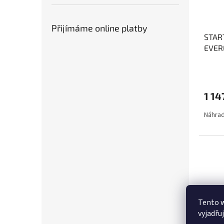
Přijímáme online platby
STAR
EVER
1 14
Náhrad
Tento 
vyjadřu