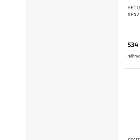
REGU
XP42
534
Náhrad
STAR