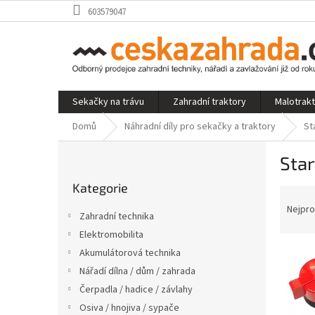
Přejít
603579047
na
obsah
Sekačky na trávu
Zahradní traktory
Malotrak
Domů
Náhradní díly pro sekačky a traktory
St
P
Star
o
Přeskočit
s
Kategorie
kategorie
Ř
t
a
r
Nejpro
Zahradní technika
z
a
Elektromobilita
e
n
V
n
Akumulátorová technika
n
ý
í
í
Nářadí dílna / dům / zahrada
p
p
p
Čerpadla / hadice / závlahy
i
r
a
Osiva / hnojiva / sypače