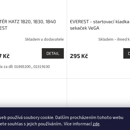
TÉR HATZ 1B20, 1B30, 1B40
EVEREST - startovací kladka
EST
sekaček VeGA
Skladem u dodavatele
Skladem – ihned k
DETAIL
7 Kč
295 Kč
a za díl: 01865200 , 02319100
web používá soubory cookie. Dalším procházením tohoto webu
jete souhlas s jejich používáním.. Více informací
zde
.