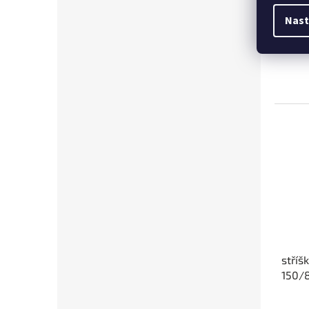
Nast
4 92
stříš
150/8