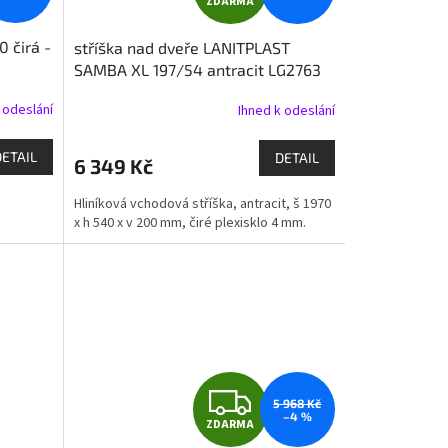
ZDARMA
D
 čirá -
stříška nad dveře LANITPLAST
A
SAMBA XL 197/54 antracit LG2763
R
 odeslání
Ihned k odeslání
M
DETAIL
DETAIL
6 349 Kč
A
Hliníková vchodová stříška, antracit, š 1970
x h 540 x v 200 mm, čiré plexisklo 4 mm.
Z
5 968 Kč
–4 %
ZDARMA
D