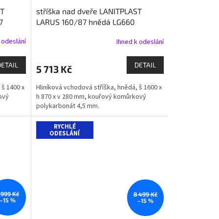
ST
stříška nad dveře LANITPLAST
A
7
LARUS 160/87 hnědá LG660
R
 odeslání
Ihned k odeslání
M
DETAIL
DETAIL
5 713 Kč
A
 š 1400 x
Hliníková vchodová stříška, hnědá, š 1600 x
ový
h 870 x v 280 mm, kouřový komůrkový
polykarbonát 4,5 mm.
RYCHLÉ
ODESLÁNÍ
 999 Kč
8 499 Kč
–15 %
–15 %