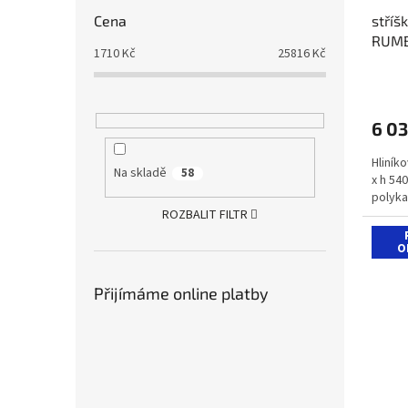
stříš
Cena
RUMBA
1710
Kč
25816
Kč
6 03
Hliník
Na skladě
58
x h 54
polyka
ROZBALIT FILTR
O
Přijímáme online platby