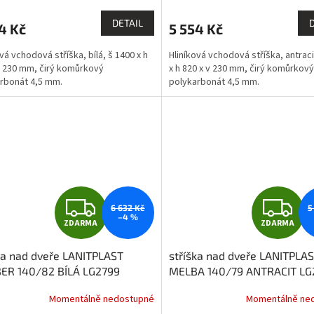
M
DETAIL
4 Kč
5 554 Kč
A
A
vá vchodová stříška, bílá, š 1400 x h
Hliníková vchodová stříška, antraci
v 230 mm, čirý komůrkový
x h 820 x v 230 mm, čirý komůrkový
rbonát 4,5 mm.
polykarbonát 4,5 mm.
Z
Z
6 632 Kč
5
–4 %
ZDARMA
ZDARMA
D
D
ka nad dveře LANITPLAST
stříška nad dveře LANITPLA
A
A
BER 140/82 BÍLÁ LG2799
MELBA 140/79 ANTRACIT LG
R
R
Momentálně nedostupné
Momentálně ne