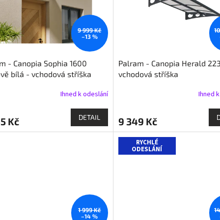
9 999 Kč
1
–13 %
m - Canopia Sophia 1600
Palram - Canopia Herald 223
vě bílá - vchodová stříška
vchodová stříška
Ihned k odeslání
Ihned k
DETAIL
5 Kč
9 349 Kč
RYCHLÉ
ODESLÁNÍ
1 999 Kč
1
–14 %