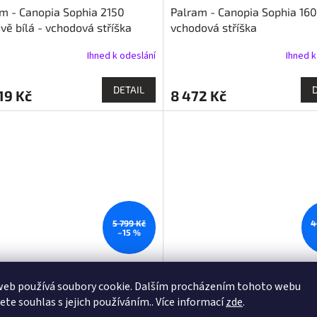
m - Canopia Sophia 2150
Palram - Canopia Sophia 160
vě bílá - vchodová stříška
vchodová stříška
Ihned k odeslání
Ihned k
DETAIL
19 Kč
8 472 Kč
5 799 Kč
4
–15 %
m - Canopia Aquila 1500 -
stříška nad dveře LANITPLA
web používá soubory cookie. Dalším procházením tohoto webu
ová stříška
KORVUS 167/100 hnědá LG3
jete souhlas s jejich používáním.. Více informací
zde
.
Skladem u dodavatele
Momentálně ne