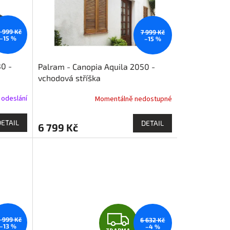
0 999 Kč
7 999 Kč
–15 %
–15 %
0 -
Palram - Canopia Aquila 2050 -
vchodová stříška
 odeslání
Momentálně nedostupné
DETAIL
DETAIL
6 799 Kč
Z
4 999 Kč
6 632 Kč
–13 %
–4 %