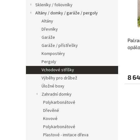
s
o
n
Skleníky / foliovníky
p
d
e
Altány / domky / garáže / pergoly
r
u
l
o
k
Altány
d
t
Dřevníky
u
ů
Garáže
Palra
k
Garáže / přístřešky
opálo
t
Kompostéry
ů
Pergoly
Vchodové stříšky
8 64
Výběhy pro drůbež
Úložné boxy
Zahradní domky
Polykarbonátové
Dřevěné
Kovové
Polykarbonátové
Plastové - imitace dřeva