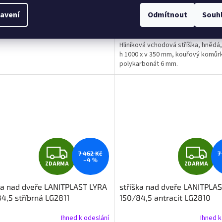
avení
Odmítnout
Souh
DETAIL
9 Kč
4 682 Kč
Hliníková vchodová stříška, hnědá,
h 1000 x v 350 mm, kouřový komůr
polykarbonát 6 mm.
Z
Z
7 462 Kč
7
–4 %
ZDARMA
ZDARMA
D
D
ka nad dveře LANITPLAST LYRA
stříška nad dveře LANITPLA
A
A
4,5 stříbrná LG2811
150/84,5 antracit LG2810
R
R
Ihned k odeslání
Ihned k