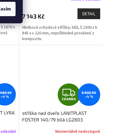
M
lasím
DETAIL
DETAIL
7 143 Kč
A
 š 1670 x
Hliníková vchodová stříška, bílá, š 1500 x h
kový
845 x v 220 mm, neprůhledné prosklení z
kompozitu.
Z
 462 Kč
6 632 Kč
–4 %
–4 %
ZDARMA
D
ST LYRA
stříška nad dveře LANITPLAST
A
FOSTER 140/79 bílá LG2803
R
 odeslání
Momentálně nedostupné