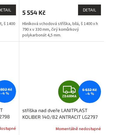
M
M
DETAIL
DETAIL
5 554 Kč
A
t, š 1400
Hliníková vchodová stříška, bílá, š 1400 x h
790 x v 330 mm, čirý komůrkový
polykarbonát 4,5 mm.
Z
 802 Kč
6 632 Kč
–4 %
–4 %
ZDARMA
D
ST
stříška nad dveře LANITPLAST
A
2798
KOLIBER 140/82 ANTRACIT LG2797
R
dostupné
Momentálně nedostupné