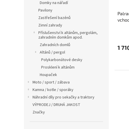
Domky na nářadí
Pavilony
Palra
Zastřešení bazénů
vchod
Zimní zahrady
Příslušenství k altánům, pergolám,
zahradním domkům apod.
Zahradních domlů
1 71
Altánů / pergol
Polykarbonátové desky
Prosklení k altánům
Houpaček
Moto / sport / zábava
Kamna / kotle / sporáky
Náhradní díly pro sekačky a traktory
VÝPRODEJ / DRUHÁ JAKOST
Značky