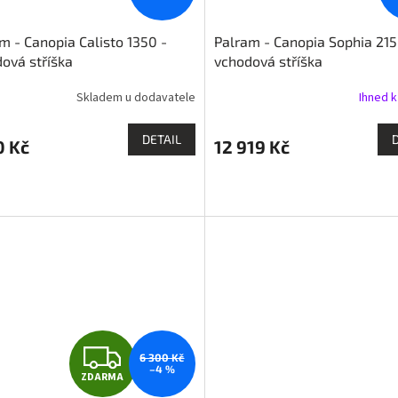
m - Canopia Calisto 1350 -
Palram - Canopia Sophia 2150
ová stříška
vchodová stříška
Skladem u dodavatele
Ihned k
DETAIL
0 Kč
12 919 Kč
Z
6 300 Kč
–4 %
ZDARMA
D