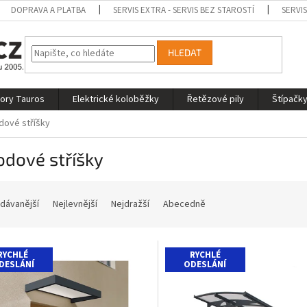
DOPRAVA A PLATBA
SERVIS EXTRA - SERVIS BEZ STAROSTÍ
SERVI
HLEDAT
tory Tauros
Elektrické koloběžky
Řetězové pily
Štípačky
dové stříšky
odové stříšky
dávanější
Nejlevnější
Nejdražší
Abecedně
RYCHLÉ
RYCHLÉ
DESLÁNÍ
ODESLÁNÍ