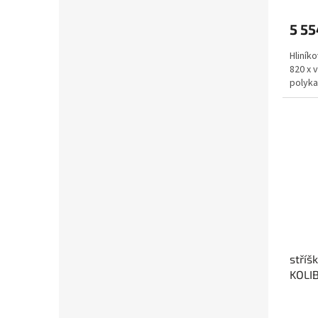
5 55
Hliníko
820 x 
polyka
stříš
KOLI