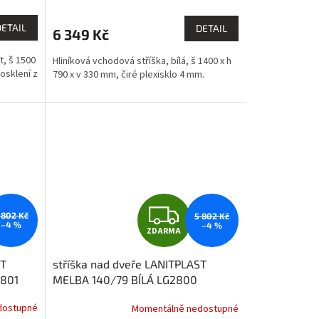
M
M
DETAIL
DETAIL
6 349 Kč
A
t, š 1500
Hliníková vchodová stříška, bílá, š 1400 x h
osklení z
790 x v 330 mm, čiré plexisklo 4 mm.
Z
 802 Kč
5 802 Kč
–4 %
–4 %
ZDARMA
D
ST
stříška nad dveře LANITPLAST
A
2801
MELBA 140/79 BÍLÁ LG2800
R
dostupné
Momentálně nedostupné