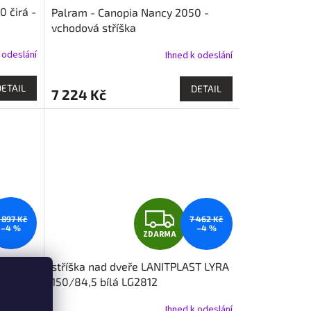
0 čirá -
Palram - Canopia Nancy 2050 -
vchodová stříška
 odeslání
Ihned k odeslání
DETAIL
DETAIL
7 224 Kč
Z
 897 Kč
7 462 Kč
–4 %
–4 %
ZDARMA
D
ST
stříška nad dveře LANITPLAST LYRA
A
943
150/84,5 bílá LG2812
R
dostupné
Ihned k odeslání