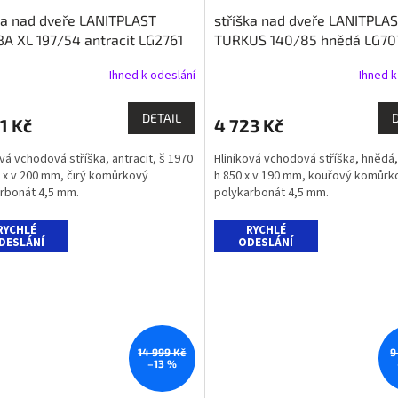
ka nad dveře LANITPLAST
stříška nad dveře LANITPLA
A
 XL 197/54 antracit LG2761
TURKUS 140/85 hnědá LG70
R
Ihned k odeslání
Ihned k
M
DETAIL
1 Kč
4 723 Kč
A
ová vchodová stříška, antracit, š 1970
Hliníková vchodová stříška, hnědá,
0 x v 200 mm, čirý komůrkový
h 850 x v 190 mm, kouřový komůrk
rbonát 4,5 mm.
polykarbonát 4,5 mm.
RYCHLÉ
RYCHLÉ
DESLÁNÍ
ODESLÁNÍ
14 999 Kč
9
–13 %