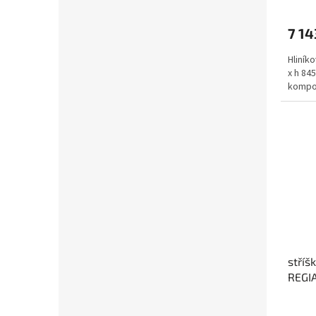
7 14
Hliník
x h 84
kompo
stříš
REGI