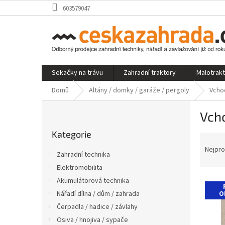
Přejít
603579047
na
obsah
Sekačky na trávu
Zahradní traktory
Malotrak
Domů
Altány / domky / garáže / pergoly
Vcho
P
Vch
o
Přeskočit
s
Kategorie
kategorie
Ř
t
a
r
Nejpro
Zahradní technika
z
a
Elektromobilita
e
n
V
n
Akumulátorová technika
n
ý
í
í
Nářadí dílna / dům / zahrada
O
p
p
p
Čerpadla / hadice / závlahy
i
r
a
Osiva / hnojiva / sypače