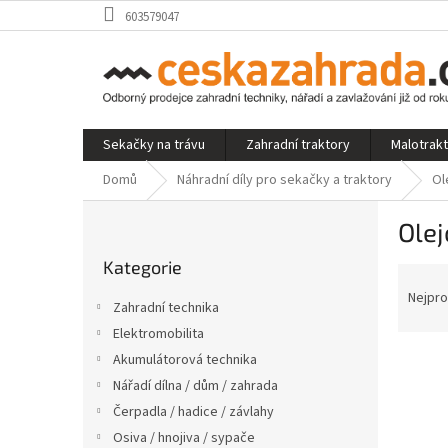
Přejít
603579047
na
obsah
Sekačky na trávu
Zahradní traktory
Malotrak
Domů
Náhradní díly pro sekačky a traktory
Ol
P
Olej
o
Přeskočit
s
Kategorie
kategorie
Ř
t
a
r
Nejpro
Zahradní technika
z
a
Elektromobilita
e
n
V
n
Akumulátorová technika
n
ý
í
í
Nářadí dílna / dům / zahrada
p
p
p
Čerpadla / hadice / závlahy
i
r
a
Osiva / hnojiva / sypače