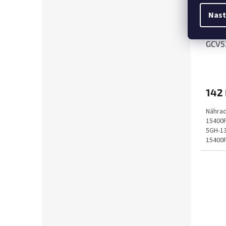
Nast
OLEJ
GCV5
GXV6
142
Náhrad
15400
5GH-13
15400P
5GH13