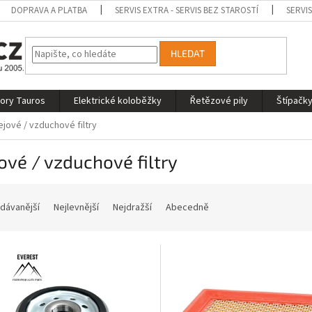
DOPRAVA A PLATBA
SERVIS EXTRA - SERVIS BEZ STAROSTÍ
SERVI
HLEDAT
tory Tauros
Elektrické koloběžky
Řetězové pily
Štípačky
ejové / vzduchové filtry
ové / vzduchové filtry
dávanější
Nejlevnější
Nejdražší
Abecedně