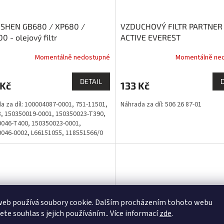
SHEN GB680 / XP680 /
VZDUCHOVÝ FILTR PARTNER
0 - olejový filtr
ACTIVE EVEREST
Momentálně nedostupné
Momentálně ne
DETAIL
 Kč
133 Kč
a za díl: 100004087-0001, 751-11501,
Náhrada za díl: 506 26 87-01
, 150350019-0001, 150350023-T390,
046-T400, 150350023-0001,
046-0002, L66151055, 118551566/0
web používá soubory cookie. Dalším procházením tohoto webu
jete souhlas s jejich používáním.. Více informací
zde
.