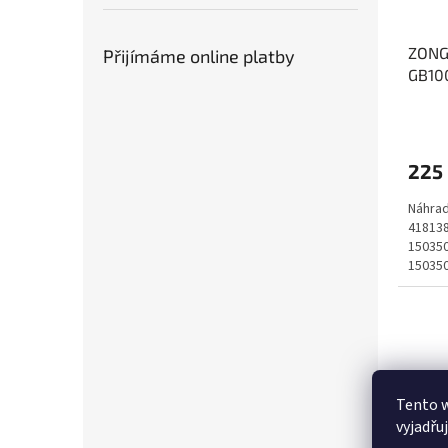
ZONG
Přijímáme online platby
GB100
225
Náhrad
418138
150350
150350
Tento 
vyjadřu