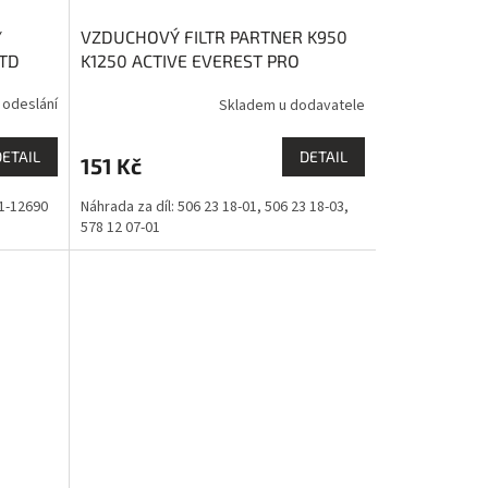
/
VZDUCHOVÝ FILTR PARTNER K950
MTD
K1250 ACTIVE EVEREST PRO
 odeslání
Skladem u dodavatele
DETAIL
DETAIL
151 Kč
51-12690
Náhrada za díl: 506 23 18-01, 506 23 18-03,
578 12 07-01