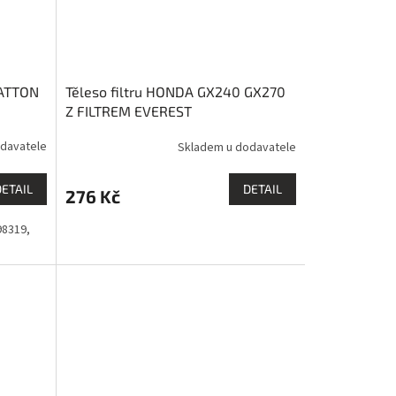
RATTON
Těleso filtru HONDA GX240 GX270
Z FILTREM EVEREST
davatele
Skladem u dodavatele
DETAIL
DETAIL
276 Kč
98319,