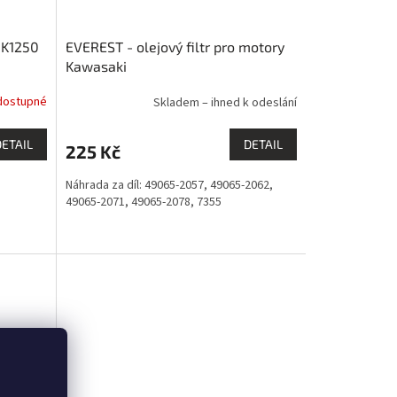
 K1250
EVEREST - olejový filtr pro motory
Kawasaki
dostupné
Skladem – ihned k odeslání
DETAIL
DETAIL
225 Kč
Náhrada za díl: 49065-2057, 49065-2062,
49065-2071, 49065-2078, 7355