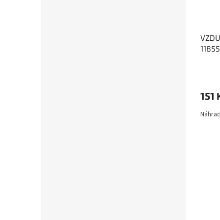
VZDU
1185
151 
Náhrad