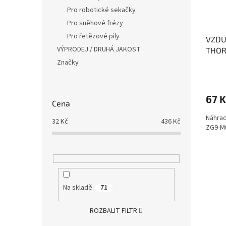
Pro robotické sekačky
Pro sněhové frézy
Pro řetězové pily
VZDU
VÝPRODEJ / DRUHÁ JAKOST
THOR
EVER
Značky
67 K
Cena
Náhrad
32
Kč
436
Kč
ZG9-M0
Na skladě
71
ROZBALIT FILTR