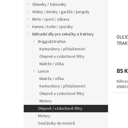
s
o
n
Skleníky / foliovníky
p
d
e
Altány / domky / garáže / pergoly
r
u
l
o
k
Moto / sport / zábava
d
t
Kamna / kotle / sporáky
u
ů
Náhradní díly pro sekačky a traktory
OLEJ
k
Briggs&Stratton
TRAK
t
Karburátory / příslušenství
ů
Olejové a vzduchové filtry
Nádrže / víčka
85 K
Loncin
Nádrže / víčka
Náhrad
Karburátory / příslušenství
69685
Olejové a vzduchové filtry
Motory
Olejové / vzduchové filtry
Motory
Součástky do motorů