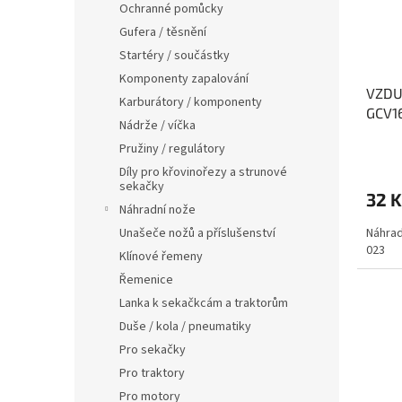
Ochranné pomůcky
Gufera / těsnění
Startéry / součástky
Komponenty zapalování
VZDU
Karburátory / komponenty
GCV1
Nádrže / víčka
Pružiny / regulátory
Díly pro křovinořezy a strunové
sekačky
32 K
Náhradní nože
Náhrad
Unašeče nožů a příslušenství
023
Klínové řemeny
Řemenice
Lanka k sekačkcám a traktorům
Duše / kola / pneumatiky
Pro sekačky
Pro traktory
Pro motory