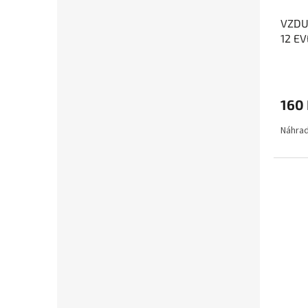
VZDU
12 E
160
Náhrad