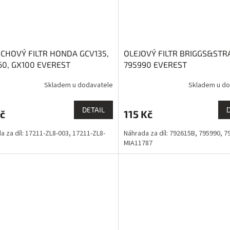
CHOVÝ FILTR HONDA GCV135,
OLEJOVÝ FILTR BRIGGS&ST
60, GX100 EVEREST
795990 EVEREST
Skladem u dodavatele
Skladem u do
DETAIL
č
115 Kč
a za díl: 17211-ZL8-003, 17211-ZL8-
Náhrada za díl: 792615B, 795990, 7
MIA11787