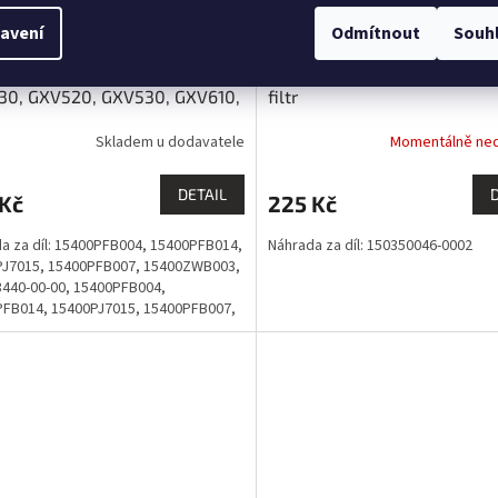
avení
Odmítnout
Souh
OVÝ FILTR HONDA GCV520,
LONCIN LC1P92F, LC2P77F - o
30, GXV520, GXV530, GXV610,
filtr
30 EVEREST
Skladem u dodavatele
Momentálně ne
DETAIL
 Kč
225 Kč
a za díl: 15400PFB004, 15400PFB014,
Náhrada za díl: 150350046-0002
PJ7015, 15400PFB007, 15400ZWB003,
440-00-00, 15400PFB004,
FB014, 15400PJ7015, 15400PFB007,
4400000