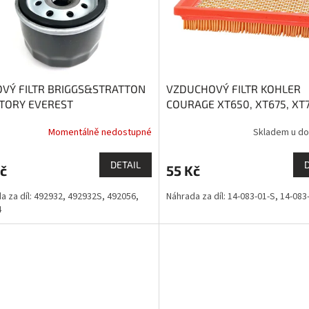
OVÝ FILTR BRIGGS&STRATTON
VZDUCHOVÝ FILTR KOHLER
TORY EVEREST
COURAGE XT650, XT675, XT7
XT800
Momentálně nedostupné
Skladem u do
DETAIL
č
55 Kč
a za díl: 492932, 492932S, 492056,
Náhrada za díl: 14-083-01-S, 14-083
4