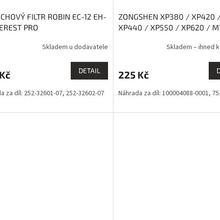
CHOVÝ FILTR ROBIN EC-12 EH-
ZONGSHEN XP380 / XP420 
VEREST PRO
XP440 / XP550 / XP620 / 
THORX OHV / LONCIN
Skladem u dodavatele
Skladem – ihned k
DETAIL
 Kč
225 Kč
a za díl: 252-32601-07, 252-32602-07
Náhrada za díl: 100004088-0001, 7