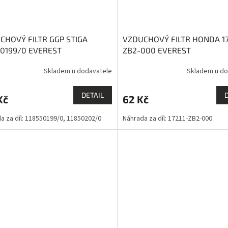
CHOVÝ FILTR GGP STIGA
VZDUCHOVÝ FILTR HONDA 17
50199/0 EVEREST
ZB2-000 EVEREST
Skladem u dodavatele
Skladem u do
DETAIL
Kč
62 Kč
a za díl: 118550199/0, 11850202/0
Náhrada za díl: 17211-ZB2-000