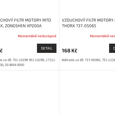
CHOVÝ FILTR MOTORY MTD
VZDUCHOVÝ FILTR MOTORY
X, ZONGSHEN XP200A
THORX 737-05065
EST
Momentálně nedostupné
Momentálně ne
DETAIL
č
168 Kč
a za díl: 751-10298 951-10298, 17211-
Náhrada za díl: 737-05065, 751-122
0, 03-IB84-0000