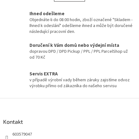
á
k
d
o
v
Ihned odešleme
a
á
c
Objednáte-li do 08:00 hodin, zboží označené "Skladem -
n
í
Ihned k odeslání" odešleme ihned a může být doručené
í
p
následující pracovní den.
r
v
Doručení k Vám domů nebo výdejní místa
k
dopravou DPD / DPD Pickup / PPL / PPL ParcelShop už
y
od 70 Kč
v
ý
p
Servis EXTRA
i
v případě výrobní vady během záruky zajistíme odvoz
s
výrobku přímo od zákazníka do našeho servisu
u
Z
á
p
a
Kontakt
t
603579047
í