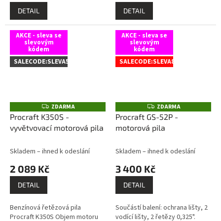
DETAIL
DETAIL
AKCE - sleva se
AKCE - sleva se
slevovým
slevovým
kódem
kódem
SALECODE:SLEVA5:5:%
SALECODE:SLEVA8:8:%
ZDARMA
ZDARMA
Z
Z
D
D
Procraft K350S -
Procraft GS-52P -
A
A
vyvětvovací motorová pila
motorová pila
R
R
M
M
A
A
Skladem – ihned k odeslání
Skladem – ihned k odeslání
2 089 Kč
3 400 Kč
DETAIL
DETAIL
Benzínová řetězová pila
Součástí balení: ochrana lišty, 2
Procraft K350S Objem motoru
vodící lišty, 2 řetězy 0,325".