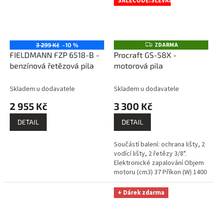
SALECODE:SLEVA8:8:%
ZDARMA
Z
3 299 Kč
–10 %
D
FIELDMANN FZP 6518-B -
Procraft GS-58X -
A
benzínová řetězová pila
motorová pila
R
M
A
Skladem u dodavatele
Skladem u dodavatele
2 955 Kč
3 300 Kč
DETAIL
DETAIL
Součástí balení: ochrana lišty, 2
vodící lišty, 2 řetězy 3/8".
Elektronické zapalování Objem
motoru (cm3) 37 Příkon (W) 1400
Typ motoru: Jednoválcový
dvoutaktní motor, YS1E39F...
+ Dárek zdarma