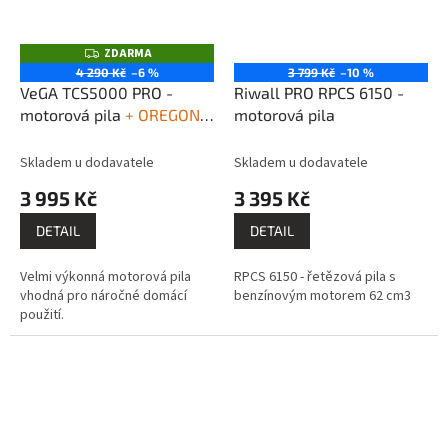
ZDARMA
Z
D
4 290 Kč
–6 %
3 799 Kč
–10 %
A
VeGA TCS5000 PRO -
Riwall PRO RPCS 6150 -
R
M
motorová pila
+ OREGON
motorová pila
A
2T 1l olej 2-takt + OREGON
NEVADA Mineral 1l olej na
Skladem u dodavatele
Skladem u dodavatele
řetěz
3 995 Kč
3 395 Kč
DETAIL
DETAIL
Velmi výkonná motorová pila
RPCS 6150 - řetězová pila s
vhodná pro náročné domácí
benzínovým motorem 62 cm3
použití.