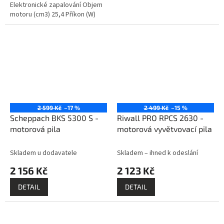
Elektronické zapalování Objem
motoru (cm3) 25,4 Příkon (W)
900 Délka lišty (mm) 305 Otáčky
(min-1) 11000 Objem palivové...
2 599 Kč
–17 %
2 499 Kč
–15 %
Scheppach BKS 5300 S -
Riwall PRO RPCS 2630 -
motorová pila
motorová vyvětvovací pila
Skladem u dodavatele
Skladem – ihned k odeslání
2 156 Kč
2 123 Kč
DETAIL
DETAIL