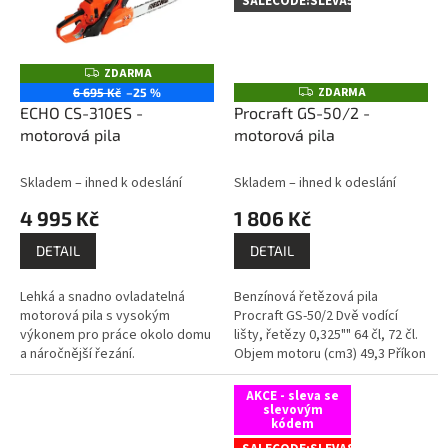
SALECODE:SLEVA5:5:%
ZDARMA
Z
D
ZDARMA
Z
6 695 Kč
–25 %
A
D
ECHO CS-310ES -
Procraft GS-50/2 -
R
A
M
motorová pila
motorová pila
R
A
M
A
Skladem – ihned k odeslání
Skladem – ihned k odeslání
4 995 Kč
1 806 Kč
DETAIL
DETAIL
Lehká a snadno ovladatelná
Benzínová řetězová pila
motorová pila s vysokým
Procraft GS-50/2 Dvě vodící
výkonem pro práce okolo domu
lišty, řetězy 0,325"" 64 čl, 72 čl.
a náročnější řezání.
Objem motoru (сm3) 49,3 Příkon
(W) 2100 Typ motoru:
Jednoválcový dvoutaktní motor,
AKCE - sleva se
1E45F...
slevovým
kódem