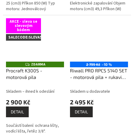
25 (сm3) Příkon 850 (W) Typ
Elektronické zapalování Objem
motoru: Jednoválcový
motoru (сm3) 49,3 Příkon (W)
dvoutaktní motor Délka lišty 300
2100 Typ motoru: Jednoválcový
(mm) Objem palivové nádrže
dvoutaktní motor, YS1E39F
AKCE - sleva se
(ml) 230 Objem...
slevovým
kódem
SALECODE:SLEVA5:5:%
ZDARMA
Z
2 799 Kč
–10 %
D
Procraft K300S -
Riwall PRO RPCS 5140 SET
A
motorová pila
- motorová pila + rukavice
R
M
+ ochranné brýle
A
Skladem – ihned k odeslání
Skladem u dodavatele
2 900 Kč
2 495 Kč
DETAIL
DETAIL
Součástí balení: ochrana lišty,
vodící lišta, řetěz 3/8".