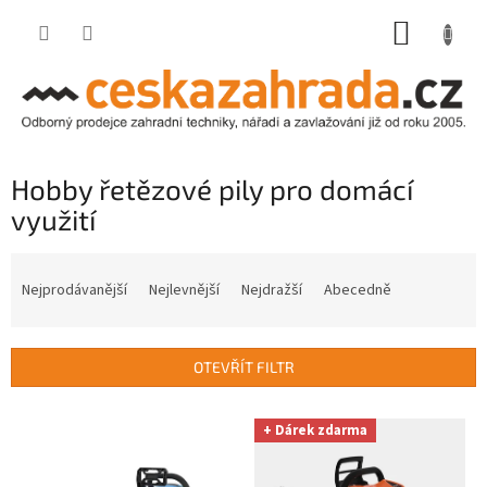
Přejít
NÁKUP
na
obsah
KOŠÍK
Hobby řetězové pily pro domácí
využití
Ř
a
Nejprodávanější
Nejlevnější
Nejdražší
Abecedně
z
e
n
OTEVŘÍT FILTR
í
p
V
r
+ Dárek zdarma
ý
o
p
d