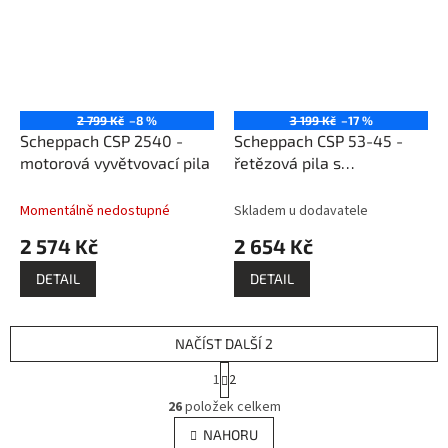
2 799 Kč
–8 %
3 199 Kč
–17 %
Scheppach CSP 2540 -
Scheppach CSP 53-45 -
motorová vyvětvovací pila
řetězová pila s
benzinovým motorem 53
cm3
Momentálně nedostupné
Skladem u dodavatele
2 574 Kč
2 654 Kč
DETAIL
DETAIL
NAČÍST DALŠÍ 2
S
1
2
t
O
r
26
položek celkem
v
á
l
NAHORU
n