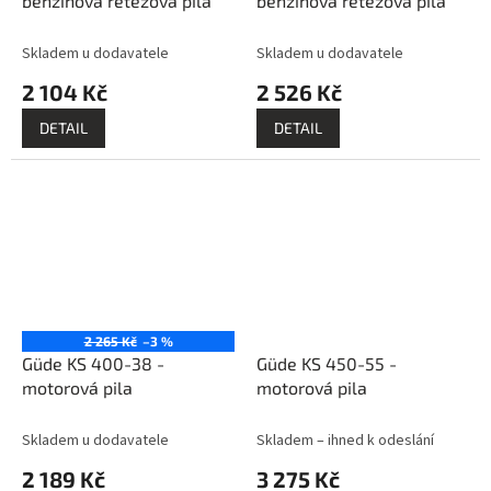
benzinová řetězová pila
benzinová řetězová pila
Skladem u dodavatele
Skladem u dodavatele
2 104 Kč
2 526 Kč
DETAIL
DETAIL
2 265 Kč
–3 %
Güde KS 400-38 -
Güde KS 450-55 -
motorová pila
motorová pila
Skladem u dodavatele
Skladem – ihned k odeslání
2 189 Kč
3 275 Kč