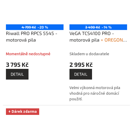
4 799 Kč
–20 %
3 490 Kč
–14 %
Riwall PRO RPCS 5545 -
VeGA TCS4100 PRO -
motorová pila
motorová pila
+ OREGON
2T 1l olej 2-takt + OREGON
NEVADA Mineral 1l olej na
Momentálně nedostupné
Skladem u dodavatele
řetěz
3 795 Kč
2 995 Kč
DETAIL
DETAIL
Velmi výkonná motorová pila
vhodná pro náročné domácí
použití.
+ Dárek zdarma