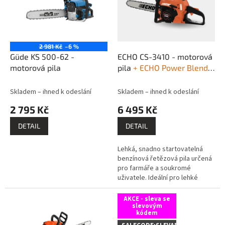
i
u
s
k
p
t
r
ů
o
2 981 Kč
–6 %
d
Güde KS 500-62 -
ECHO CS-3410 - motorová
u
motorová pila
pila
+ ECHO Power Blend
k
Gold motorový olej + ECHO
t
olej na lišty a řetěz
Skladem – ihned k odeslání
Skladem – ihned k odeslání
ů
2 795 Kč
6 495 Kč
DETAIL
DETAIL
Lehká, snadno startovatelná
benzínová řetězová pila určená
pro farmáře a soukromé
uživatele. Ideální pro lehké
práce, jako je řezání palivového
dřeva a kácení menších stromů.
AKCE - sleva se
slevovým
kódem