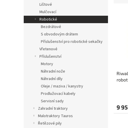
n
Lištové
e
e
V
n
Mulčovací
l
ý
í
Robotické
p
p
Bezdrátové
i
r
S obvodovým drátem
s
o
Příslušenství pro robotické sekačky
p
d
r
u
Vřetenové
o
k
Příslušenství
d
t
Motory
u
ů
Náhradní nože
Riwa
k
Náhradní díly
robot
t
možno
Oleje / maziva / kanystry
ů
Bluet
Prodlužovací kabely
Servisní sady
9 95
Zahradní traktory
Malotraktory Tauros
Řetězové pily