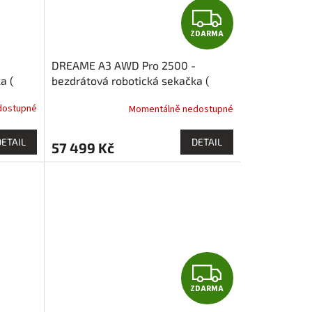
Z
ZDARMA
D
DREAME A3 AWD Pro 2500 -
A
a (
bezdrátová robotická sekačka (
2500 m2 ) s pohonem všech kol
R
dostupné
Momentálně nedostupné
M
DETAIL
DETAIL
57 499 Kč
A
Z
ZDARMA
D