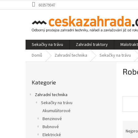
Přejít
603579047
na
obsah
Sekačky na trávu
Zahradní traktory
Malotrak
Domů
Zahradní technika
Sekačky na trávu
P
Rob
o
Přeskočit
s
Kategorie
kategorie
t
r
Zahradní technika
a
Sekačky na trávu
n
Akumulátorové
n
í
Benzinové
Ř
p
Bubnové
a
Nejpro
a
Elektrické
z