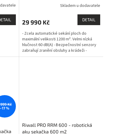
R
davatele
Skladem u dodavatele
M
DETAIL
DETAIL
29 990 Kč
A
- Zcela automatické sekání ploch do
maximální velikosti 1200 m². Velmi nízká
hlučnost 60 dB(A) - Bezpečnostní senzory
zabraňují zranění obsluhy a krádeži -
Jednoduchá instalace...
 999 Kč
–17 %
Riwall PRO RRM 600 - robotická
kačka
aku sekačka 600 m2