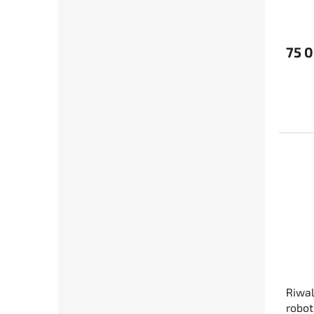
75 
Riwa
robot