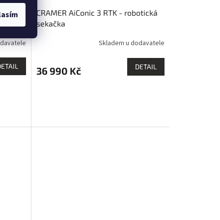
tická
CRAMER AiConic 3 RTK - robotická
lasím
sekačka
davatele
Skladem u dodavatele
DETAIL
DETAIL
36 990 Kč