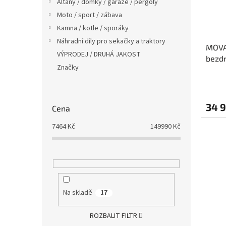
Altány / domky / garáže / pergoly
Moto / sport / zábava
Kamna / kotle / sporáky
Náhradní díly pro sekačky a traktory
MOVA 
VÝPRODEJ / DRUHÁ JAKOST
bezdr
Značky
1600 
34 
Cena
7464
Kč
149990
Kč
Na skladě
17
ROZBALIT FILTR