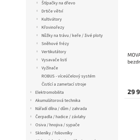
Štípačky na dřevo
Drtiče větví
Kultivátory
Křovinořezy
Nůžky na trávu / keře / živé ploty
Sněhové frézy
Vertikutátory
MOVA 
Vysavače listí
bezdr
Vyžínače
1200 
ROBUS - víceúčelový systém
Čistící a zametací stroje
29 
Elektromobilita
Akumulátorová technika
Nářadí dílna / dům / zahrada
Čerpadla / hadice / závlahy
Osiva / hnojiva / sypače
Skleníky / foliovníky