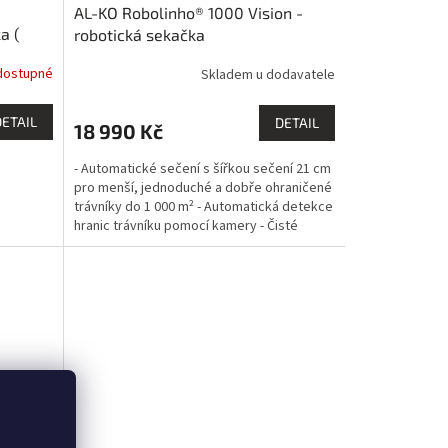
-
AL-KO Robolinho® 1000 Vision -
A
a (
robotická sekačka
 kol
R
dostupné
Skladem u dodavatele
M
DETAIL
DETAIL
18 990 Kč
A
- Automatické sečení s šířkou sečení 21 cm
pro menší, jednoduché a dobře ohraničené
trávníky do 1 000 m² - Automatická detekce
hranic trávníku pomocí kamery - Čisté
sečení v...