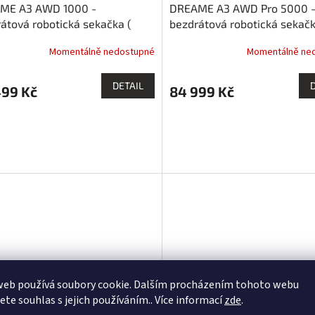
ME A3 AWD 1000 -
DREAME A3 AWD Pro 5000 
A
átová robotická sekačka (
bezdrátová robotická sekačk
m2 ) s pohonem všech kol
5000 m2 ) s pohonem všech
R
Momentálně nedostupné
Momentálně ne
M
DETAIL
499 Kč
84 999 Kč
A
Z
web používá soubory cookie. Dalším procházením tohoto webu
jete souhlas s jejich používáním.. Více informací
zde
.
ZDARMA
D