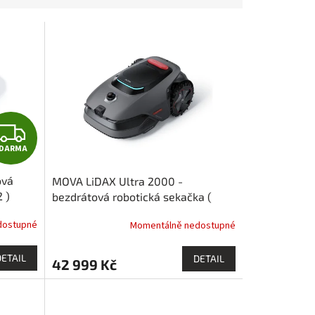
Z
DARMA
D
ová
MOVA LiDAX Ultra 2000 -
A
 )
bezdrátová robotická sekačka (
2000 m2 )
R
dostupné
Momentálně nedostupné
M
DETAIL
DETAIL
42 999 Kč
A