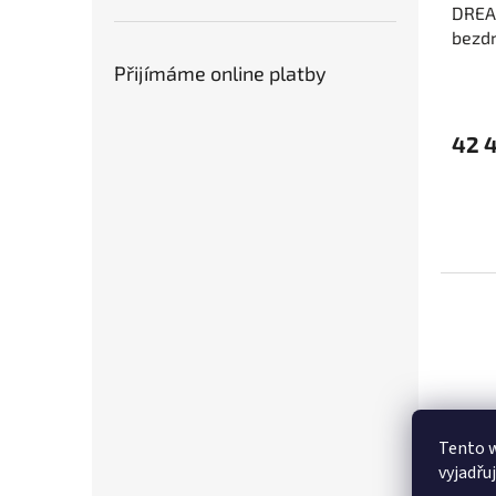
DREA
bezdr
1000 
Přijímáme online platby
42 
Tento 
vyjadřu