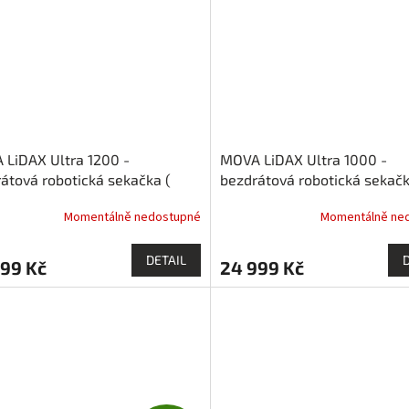
LiDAX Ultra 1200 -
MOVA LiDAX Ultra 1000 -
átová robotická sekačka (
bezdrátová robotická sekačk
m2 )
1000 m2 )
Momentálně nedostupné
Momentálně ne
DETAIL
999 Kč
24 999 Kč