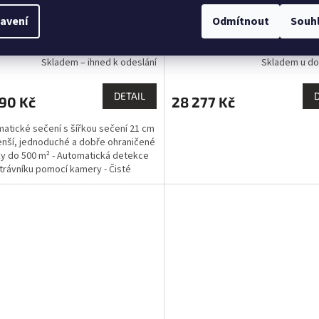
 Robolinho® 500 Vision -
CRAMER AiConic 1 RTK - robo
avení
Odmítnout
Souh
A
ická sekačka
sekačka
R
Skladem – ihned k odeslání
Skladem u do
M
DETAIL
90 Kč
28 277 Kč
A
matické sečení s šířkou sečení 21 cm
nší, jednoduché a dobře ohraničené
ky do 500 m² - Automatická detekce
 trávníku pomocí kamery - Čisté
v...