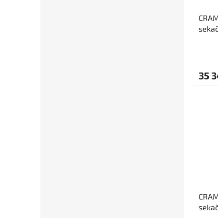
CRAME
seka
35 3
CRAME
seka