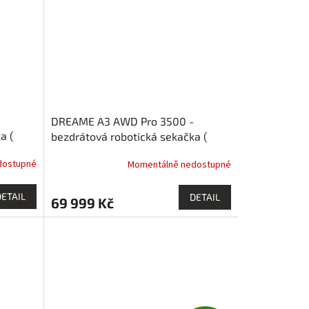
DREAME A3 AWD Pro 3500 -
a (
bezdrátová robotická sekačka (
3500 m2 ) s pohonem všech kol
dostupné
Momentálně nedostupné
DETAIL
DETAIL
69 999 Kč