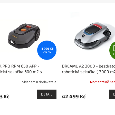
11 999 Kč
–17 %
Z
ll PRO RRM 650 APP -
DREAME A2 3000 - bezdrát
ická sekačka 600 m2 s
robotická sekačka ( 3000 m2
stí ovládání přes WiFi nebo
Skladem u dodavatele
Momentálně ne
ooth
DETAIL
3 Kč
42 499 Kč