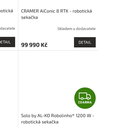
otická
CRAMER AiConic 8 RTK - robotická
sekačka
davatele
Skladem u dodavatele
DETAIL
DETAIL
99 990 Kč
Z
ZDARMA
D
Solo by AL-KO Robolinho® 1200 W -
A
robotická sekačka