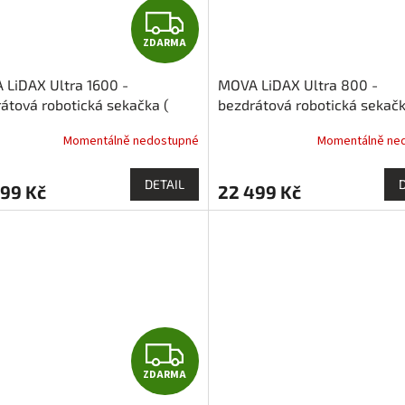
Z
ZDARMA
D
LiDAX Ultra 1600 -
MOVA LiDAX Ultra 800 -
A
átová robotická sekačka (
bezdrátová robotická sekačk
m2 )
800 m2 )
R
Momentálně nedostupné
Momentálně ne
M
DETAIL
999 Kč
22 499 Kč
A
Z
ZDARMA
D