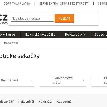
DOPRAVA A PLATBA
SERVIS EXTRA - SERVIS BEZ STAROSTÍ
SERVI
HLEDAT
tory Tauros
Elektrické koloběžky
Řetězové pily
Štípačky
Robotické
otické sekačky
S obvodovým
Př
Bezdrátové
drátem
r
s
dávanější
Nejlevnější
Nejdražší
Abecedně