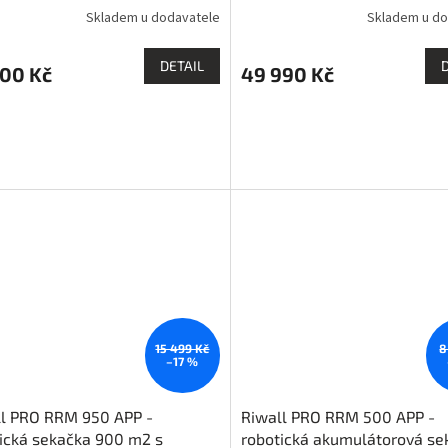
Skladem u dodavatele
Skladem u do
DETAIL
000 Kč
49 990 Kč
15 499 Kč
8
–17 %
ll PRO RRM 950 APP -
Riwall PRO RRM 500 APP -
ická sekačka 900 m2 s
robotická akumulátorová se