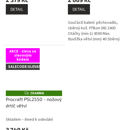
DETAIL
DETAIL
Součástí balení: pěchovadlo,
sběrný koš. Příkon (W) 2400
Otáčky (min-1) 4500 Max.
tloušťka větví (mm) 40 Sběrný
koš (l) 50 Hmotnost (kg) 10,5.
Drtič je vybaven kvalitními
AKCE - sleva se
slevovým
noži,...
kódem
SALECODE:SLEVA5:5:%
ZDARMA
Z
D
Procraft PSL2550 - nožový
A
drtič větví
R
M
A
Skladem – ihned k odeslání
3 749 Kč