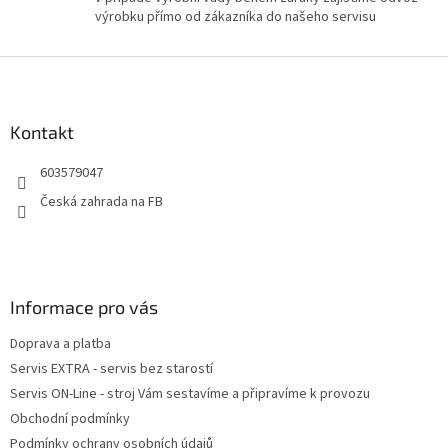
ý
výrobku přímo od zákazníka do našeho servisu
p
i
Z
s
u
á
p
a
Kontakt
t
603579047
í
Česká zahrada na FB
Informace pro vás
Doprava a platba
Servis EXTRA - servis bez starostí
Servis ON-Line - stroj Vám sestavíme a připravíme k provozu
Obchodní podmínky
Podmínky ochrany osobních údajů