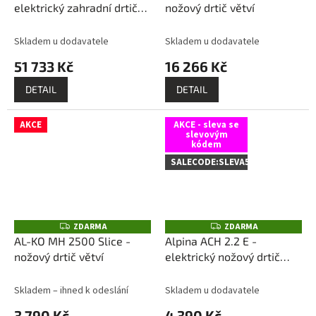
M
elektrický zahradní drtič
nožový drtič větví
A
sestavení + příprava k
provozu v našem servisu
Skladem u dodavatele
Skladem u dodavatele
před odesláním ZDARMA!
51 733 Kč
16 266 Kč
DETAIL
DETAIL
AKCE
AKCE - sleva se
slevovým
kódem
SALECODE:SLEVA5:5:%
ZDARMA
ZDARMA
Z
Z
D
D
AL-KO MH 2500 Slice -
Alpina ACH 2.2 E -
A
A
nožový drtič větví
elektrický nožový drtič
R
R
M
M
větví, 2 200 W
A
A
Skladem – ihned k odeslání
Skladem u dodavatele
3 790 Kč
4 390 Kč