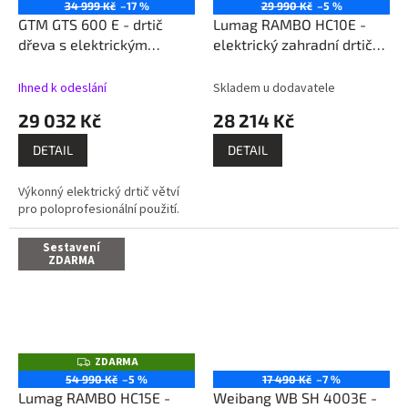
D
34 999 Kč
–17 %
29 990 Kč
–5 %
A
GTM GTS 600 E - drtič
Lumag RAMBO HC10E -
R
M
dřeva s elektrickým
elektrický zahradní drtič
A
motorem
ZDARMA: sestavíme /
zprovozníme / dovezeme
Ihned k odeslání
Skladem u dodavatele
po celé ČR + 1x kvalitní
29 032 Kč
28 214 Kč
olej 10W30 1l
DETAIL
DETAIL
Výkonný elektrický drtič větví
pro poloprofesionální použití.
Sestavení
ZDARMA
ZDARMA
Z
D
54 990 Kč
–5 %
17 490 Kč
–7 %
A
Lumag RAMBO HC15E -
Weibang WB SH 4003E -
R