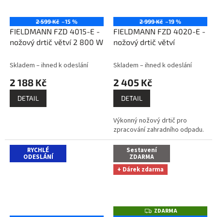
2 599 Kč
–15 %
2 999 Kč
–19 %
FIELDMANN FZD 4015-E -
FIELDMANN FZD 4020-E -
nožový drtič větví 2 800 W
nožový drtič větví
Skladem – ihned k odeslání
Skladem – ihned k odeslání
2 188 Kč
2 405 Kč
DETAIL
DETAIL
Výkonný nožový drtič pro
zpracování zahradního odpadu.
RYCHLÉ
Sestavení
ODESLÁNÍ
ZDARMA
+ Dárek zdarma
ZDARMA
Z