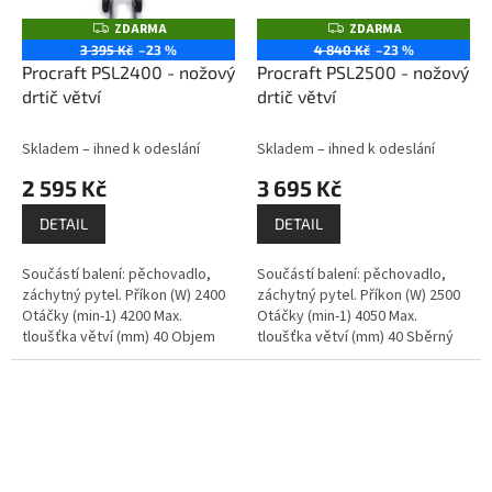
ZDARMA
ZDARMA
Z
Z
D
D
3 395 Kč
–23 %
4 840 Kč
–23 %
A
A
Procraft PSL2400 - nožový
Procraft PSL2500 - nožový
R
R
M
M
drtič větví
drtič větví
A
A
Skladem – ihned k odeslání
Skladem – ihned k odeslání
2 595 Kč
3 695 Kč
DETAIL
DETAIL
Součástí balení: pěchovadlo,
Součástí balení: pěchovadlo,
záchytný pytel. Příkon (W) 2400
záchytný pytel. Příkon (W) 2500
Otáčky (min-1) 4200 Max.
Otáčky (min-1) 4050 Max.
tloušťka větví (mm) 40 Objem
tloušťka větví (mm) 40 Sběrný
záchytného pytle (l) 35
koš (l) 50 Hmotnost (kg) 15,1
Hmotnost (kg) 11,3