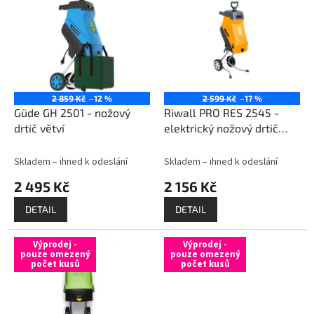
ý
o
p
d
i
u
s
k
p
t
r
ů
o
2 859 Kč
–12 %
2 599 Kč
–17 %
d
Güde GH 2501 - nožový
Riwall PRO RES 2545 -
u
drtič větví
elektrický nožový drtič
k
větví 2500 W
t
Skladem – ihned k odeslání
Skladem – ihned k odeslání
ů
2 495 Kč
2 156 Kč
DETAIL
DETAIL
Výprodej -
Výprodej -
pouze omezený
pouze omezený
počet kusů
počet kusů