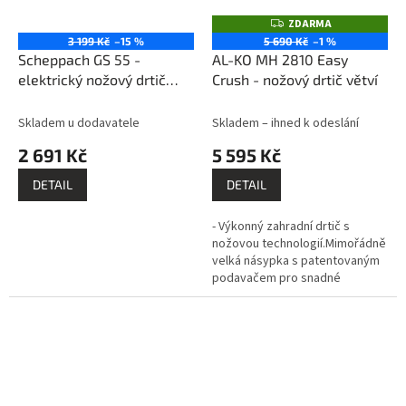
ZDARMA
Z
D
3 199 Kč
–15 %
5 690 Kč
–1 %
A
Scheppach GS 55 -
AL-KO MH 2810 Easy
R
M
elektrický nožový drtič
Crush - nožový drtič větví
A
větví 2400 W
Skladem u dodavatele
Skladem – ihned k odeslání
2 691 Kč
5 595 Kč
DETAIL
DETAIL
- Výkonný zahradní drtič s
nožovou technologií.Mimořádně
velká násypka s patentovaným
podavačem pro snadné
zpracování větví - Stabilní
konstrukce s velkými XL kolečky
pro...