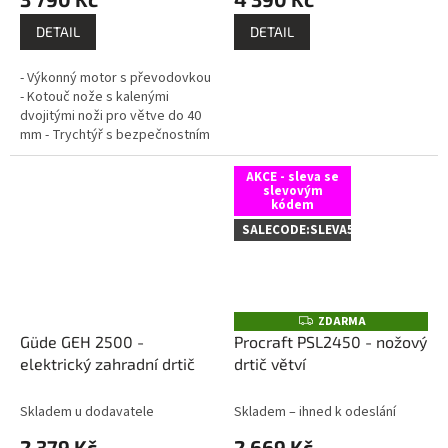
DETAIL
DETAIL
- Výkonný motor s převodovkou
- Kotouč nože s kalenými
dvojitými noži pro větve do 40
mm - Trychtýř s bezpečnostním
zámkem - Sada kol pro snadnou
přepravu - 50l sběrný vak -...
AKCE - sleva se
slevovým
kódem
SALECODE:SLEVA5:5:%
ZDARMA
Z
D
Güde GEH 2500 -
Procraft PSL2450 - nožový
A
elektrický zahradní drtič
drtič větví
R
M
A
Skladem u dodavatele
Skladem – ihned k odeslání
2 379 Kč
2 669 Kč