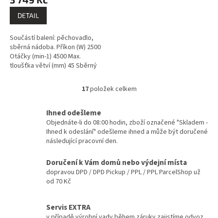
DETAIL
Součástí balení: pěchovadlo,
sběrná nádoba. Příkon (W) 2500
Otáčky (min-1) 4500 Max.
tloušťka větví (mm) 45 Sběrný
nádoba (l) 60 Hmotnost (kg)
11,5. Drtič je vybaven
17
položek celkem
O
kvalitními...
v
l
Ihned odešleme
á
Objednáte-li do 08:00 hodin, zboží označené "Skladem -
d
Ihned k odeslání" odešleme ihned a může být doručené
a
následující pracovní den.
c
í
Doručení k Vám domů nebo výdejní místa
p
dopravou DPD / DPD Pickup / PPL / PPL ParcelShop už
r
od 70 Kč
v
k
y
Servis EXTRA
v
v případě výrobní vady během záruky zajistíme odvoz