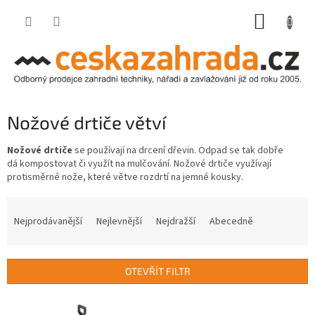
Přejít
NÁKUP
na
obsah
KOŠÍK
Nožové drtiče větví
Nožové drtiče
se používají na drcení dřevin. Odpad se tak dobře
dá kompostovat či využít na mulčování. Nožové drtiče využívají
protisměrné nože, které větve rozdrtí na jemné kousky.
Ř
a
Nejprodávanější
Nejlevnější
Nejdražší
Abecedně
z
e
n
OTEVŘÍT FILTR
í
p
V
r