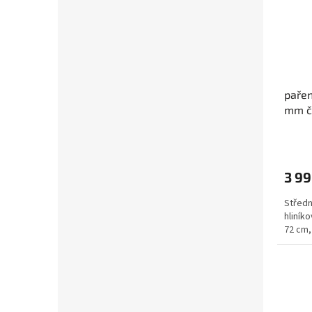
pařen
mm č
3 99
Středn
hliníko
72 cm,