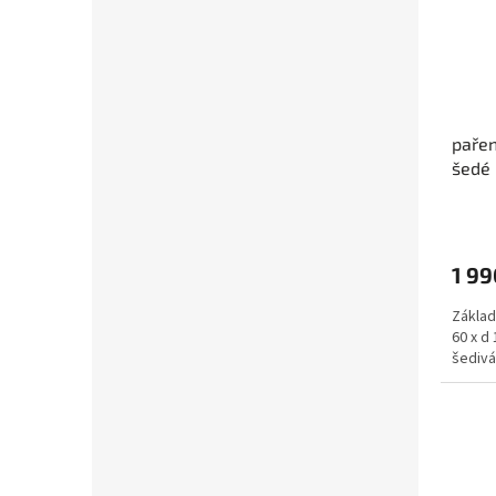
pařen
šedé
1 99
Základ
60 x d
šedivá