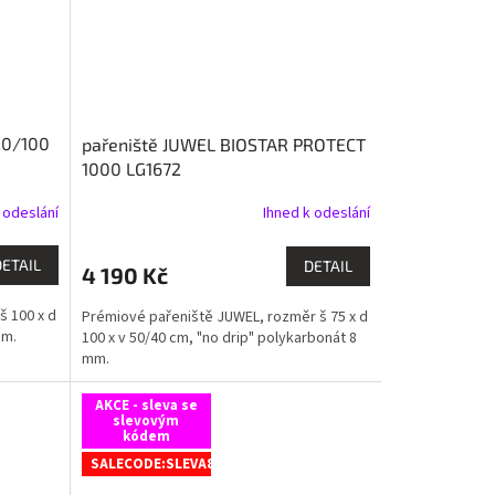
20/100
pařeniště JUWEL BIOSTAR PROTECT
1000 LG1672
 odeslání
Ihned k odeslání
DETAIL
DETAIL
4 190 Kč
š 100 x d
Prémiové pařeniště JUWEL, rozměr š 75 x d
mm.
100 x v 50/40 cm, "no drip" polykarbonát 8
mm.
AKCE - sleva se
slevovým
kódem
SALECODE:SLEVA8:8:%