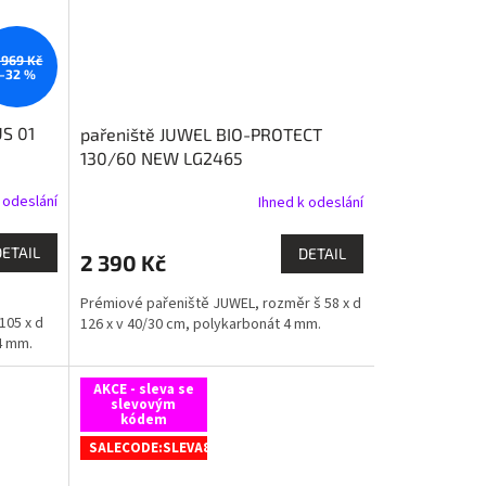
 969 Kč
–32 %
US 01
pařeniště JUWEL BIO-PROTECT
130/60 NEW LG2465
 odeslání
Ihned k odeslání
DETAIL
DETAIL
2 390 Kč
Prémiové pařeniště JUWEL, rozměr š 58 x d
105 x d
126 x v 40/30 cm, polykarbonát 4 mm.
4 mm.
AKCE - sleva se
slevovým
kódem
SALECODE:SLEVA8:8:%