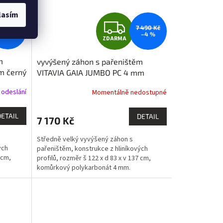
lasím
Z
 990 Kč
7 490 Kč
–4 %
–4 %
ZDARMA
D
m
vyvýšený záhon s pařeništěm
A
m černý
VITAVIA GAIA JUMBO PC 4 mm
stříbrný LG3733
R
 odeslání
Momentálně nedostupné
M
M
DETAIL
DETAIL
7 170 Kč
A
Středně velký vyvýšený záhon s
ých
pařeništěm, konstrukce z hliníkových
 cm,
profilů, rozměr š 122 x d 83 x v 137 cm,
komůrkový polykarbonát 4 mm.