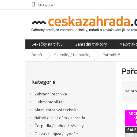
Přejít
603579047
na
obsah
Sekačky na trávu
Zahradní traktory
Malotrak
Domů
Skleníky / foliovníky
Pařeniště
P
Paře
o
Přeskočit
s
Kategorie
kategorie
Ř
t
a
r
Nejpro
Zahradní technika
z
a
Elektromobilita
e
n
V
n
Akumulátorová technika
n
AKCE
ý
í
í
Nářadí dílna / dům / zahrada
s
p
p
p
Čerpadla / hadice / závlahy
i
r
SALE
a
Osiva / hnojiva / sypače