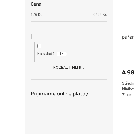
Cena
176
Kč
10425
Kč
paře
Na skladě
14
ROZBALIT FILTR
4 98
Středn
hliníko
Přijímáme online platby
71 cm,