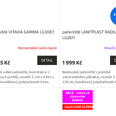
2
niště VITAVIA GAMMA LG3087
pařeniště LANITPLAST RADI
LG2611
Momentálně nedostupné
Ihned k
DETAIL
5 Kč
1 999 Kč
ě velké pařenište, konstrukce z
Neobvyklé pařeniště v podobě
vých profilů, rozměr š 124 x d 89 x v
otevíratelného půlválce, rozměr š 
 komůrkový polykarbonát 4 mm.
120 cm, komůrkový polykarbonát 
AKCE - sleva se
slevovým
kódem
SALECODE:SLEVA8:8:%