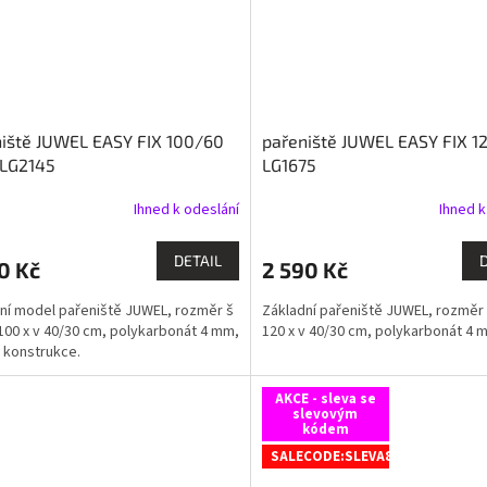
iště JUWEL EASY FIX 100/60
pařeniště JUWEL EASY FIX 1
 LG2145
LG1675
Ihned k odeslání
Ihned k
DETAIL
0 Kč
2 590 Kč
ní model pařeniště JUWEL, rozměr š
Základní pařeniště JUWEL, rozměr 
 100 x v 40/30 cm, polykarbonát 4 mm,
120 x v 40/30 cm, polykarbonát 4 
 konstrukce.
AKCE - sleva se
slevovým
kódem
SALECODE:SLEVA8:8:%