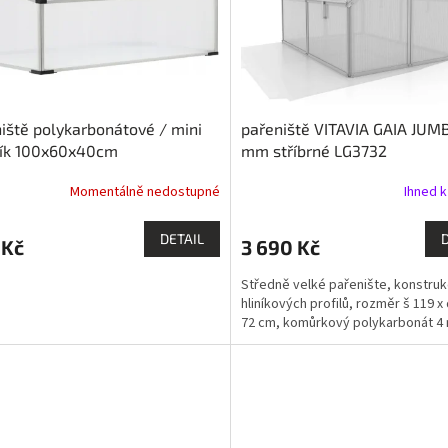
iště polykarbonátové / mini
pařeniště VITAVIA GAIA JUM
ník 100x60x40cm
mm stříbrné LG3732
Momentálně nedostupné
Ihned k
DETAIL
 Kč
3 690 Kč
Středně velké pařenište, konstruk
hliníkových profilů, rozměr š 119 x 
72 cm, komůrkový polykarbonát 4