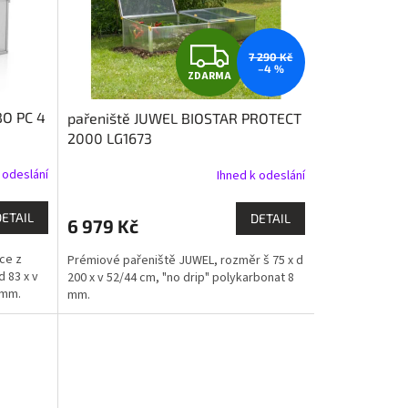
Z
7 290 Kč
–4 %
ZDARMA
D
BO PC 4
pařeniště JUWEL BIOSTAR PROTECT
A
2000 LG1673
R
 odeslání
Ihned k odeslání
M
DETAIL
DETAIL
6 979 Kč
A
ce z
Prémiové pařeniště JUWEL, rozměr š 75 x d
d 83 x v
200 x v 52/44 cm, "no drip" polykarbonat 8
 mm.
mm.