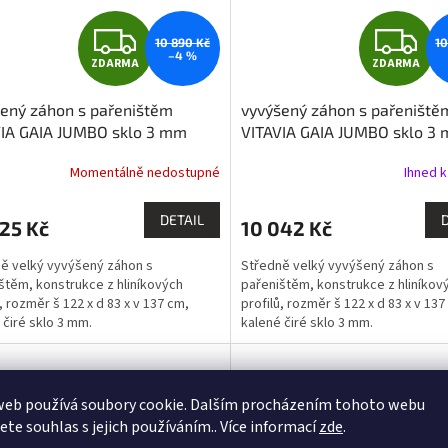
Z
Z
10 890 Kč
10
–4 %
ZDARMA
ZDARMA
D
D
ený záhon s pařeništěm
vyvýšený záhon s pařeniště
A
A
VIA GAIA JUMBO sklo 3 mm
VITAVIA GAIA JUMBO sklo 3
ý LG3739
stříbrný LG3738
R
R
Momentálně nedostupné
Ihned k
M
DETAIL
25 Kč
10 042 Kč
A
A
ě velký vyvýšený záhon s
Středně velký vyvýšený záhon s
štěm, konstrukce z hliníkových
pařeništěm, konstrukce z hliníkov
ů, rozměr š 122 x d 83 x v 137 cm,
profilů, rozměr š 122 x d 83 x v 137
 čiré sklo 3 mm.
kalené čiré sklo 3 mm.
web používá soubory cookie. Dalším procházením tohoto webu
jete souhlas s jejich používáním.. Více informací
zde
.