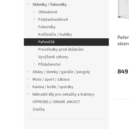
s
o
n
Skleníky / foliovníky
p
d
e
Obloukové
r
u
l
o
k
Polykarbonátové
d
t
Foliovníky
u
ů
Kvěžináče / truhlíky
Pařen
k
Pařeniště
skle
t
Prostředky proti škůdcům
ů
Vyvýšené záhony
Příslušenství
849
Altány / domky / garáže / pergoly
Moto / sport / zábava
Kamna / kotle / sporáky
Náhradní díly pro sekačky a traktory
VÝPRODEJ / DRUHÁ JAKOST
Značky