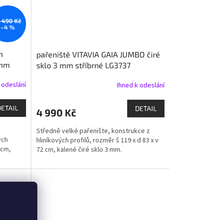
 490 Kč
–4 %
m
pařeniště VITAVIA GAIA JUMBO čiré
 mm
sklo 3 mm stříbrné LG3737
 odeslání
Ihned k odeslání
M
DETAIL
DETAIL
4 990 Kč
Středně velké pařenište, konstrukce z
ých
hliníkových profilů, rozměr š 119 x d 83 x v
 cm,
72 cm, kalené čiré sklo 3 mm.