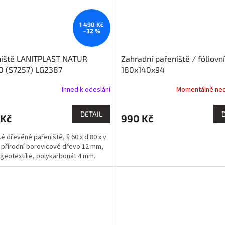
1 490 Kč
–32 %
niště LANITPLAST NATUR
Zahradní pařeniště / fóliovní
0 (S7257) LG2387
180x140x94
Ihned k odeslání
Momentálně ne
DETAIL
 Kč
990 Kč
ké dřevěné pařeniště, š 60 x d 80 x v
 přírodní borovicové dřevo 12 mm,
í geotextílie, polykarbonát 4 mm.