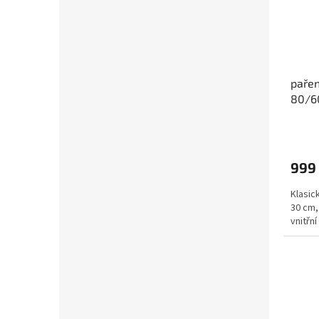
paře
80/6
999
Klasic
30 cm,
vnitřn