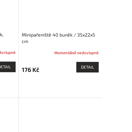
k,
Minipařeniště 40 buněk / 35x22x5
cm
dostupné
Momentálně nedostupné
DETAIL
DETAIL
176 Kč