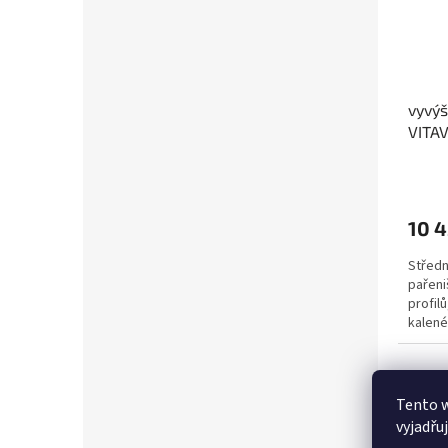
vyvýš
VITA
čern
10 4
Středn
pařeni
profil
kalené
Tento 
vyjadřu