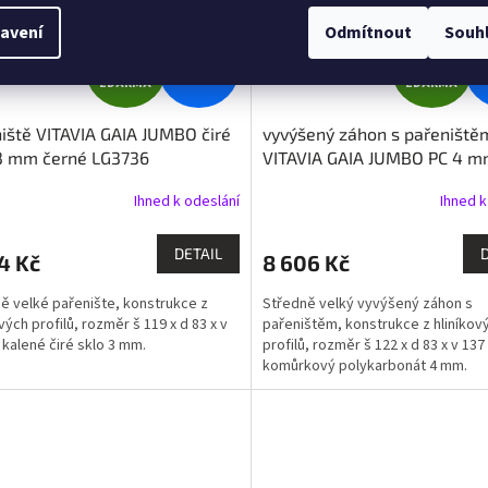
avení
Odmítnout
Souh
Z
Z
5 990 Kč
8
–4 %
ZDARMA
ZDARMA
D
D
iště VITAVIA GAIA JUMBO čiré
vyvýšený záhon s pařeniště
A
A
 3 mm černé LG3736
VITAVIA GAIA JUMBO PC 4 m
LG3735
R
R
Ihned k odeslání
Ihned k
M
DETAIL
4 Kč
8 606 Kč
A
A
ě velké pařenište, konstrukce z
Středně velký vyvýšený záhon s
vých profilů, rozměr š 119 x d 83 x v
pařeništěm, konstrukce z hliníkov
 kalené čiré sklo 3 mm.
profilů, rozměr š 122 x d 83 x v 137
komůrkový polykarbonát 4 mm.