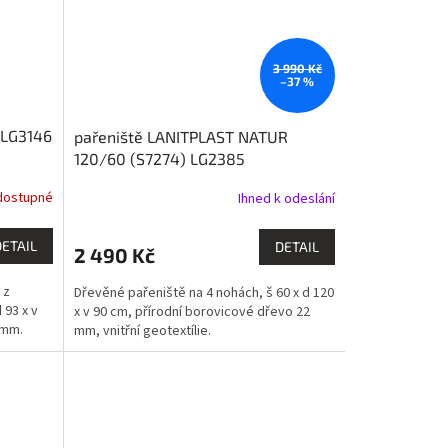
3 990 Kč
–37 %
 LG3146
pařeniště LANITPLAST NATUR
120/60 (S7274) LG2385
dostupné
Ihned k odeslání
DETAIL
DETAIL
2 490 Kč
 z
Dřevěné pařeniště na 4 nohách, š 60 x d 120
 93 x v
x v 90 cm, přírodní borovicové dřevo 22
 mm.
mm, vnitřní geotextílie.