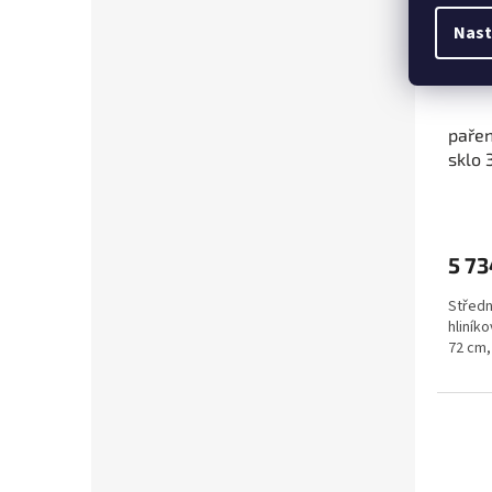
Nast
pařen
sklo
5 73
Středn
hliníko
72 cm,