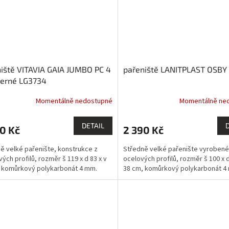
iště VITAVIA GAIA JUMBO PC 4
pařeniště LANITPLAST OSBY
erné LG3734
Momentálně nedostupné
Momentálně ne
DETAIL
0 Kč
2 390 Kč
ě velké pařenište, konstrukce z
Středně velké pařenište vyrobené
vých profilů, rozměr š 119 x d 83 x v
ocelových profilů, rozměr š 100 x d
 komůrkový polykarbonát 4 mm.
38 cm, komůrkový polykarbonát 4