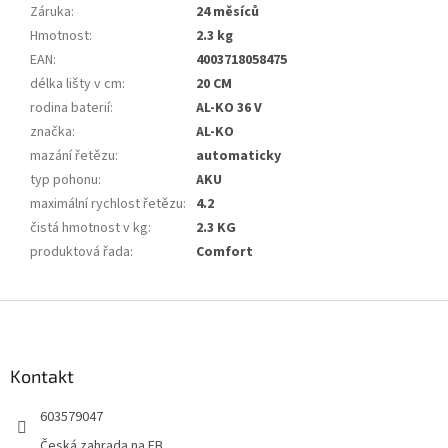
Záruka
:
24 měsíců
Hmotnost
:
2.3 kg
EAN
:
4003718058475
délka lišty v cm
:
20 CM
rodina baterií
:
AL-KO 36 V
značka
:
AL-KO
mazání řetězu
:
automaticky
typ pohonu
:
AKU
maximální rychlost řetězu
:
4.2
čistá hmotnost v kg
:
2.3 KG
produktová řada
:
Comfort
Z
á
p
a
Kontakt
t
603579047
í
Česká zahrada na FB