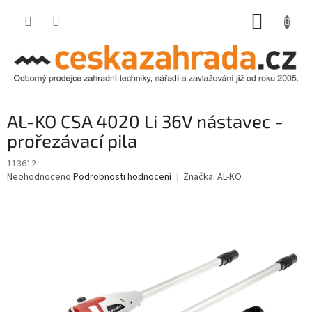
Přejít
NÁKUP
na
obsah
KOŠÍK
AL-KO CSA 4020 Li 36V nástavec -
prořezávací pila
113612
Průměrné
Neohodnoceno
Podrobnosti hodnocení
Značka:
AL-KO
hodnocení
produktu
je
0,0
z
5
hvězdiček.