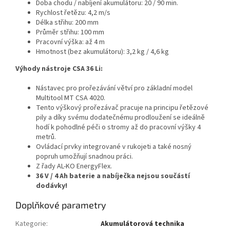
Doba chodu / nabíjení akumulátoru: 20 / 90 min.
Rychlost řetězu: 4,2 m/s
Délka střihu: 200 mm
Průměr střihu: 100 mm
Pracovní výška: až 4 m
Hmotnost (bez akumulátoru): 3,2 kg / 4,6 kg
Výhody nástroje CSA 36 Li:
Nástavec pro prořezávání větví pro základní model
Multitool MT CSA 4020.
Tento výškový prořezávač pracuje na principu řetězové
pily a díky svému dodatečnému prodloužení se ideálně
hodí k pohodlné péči o stromy až do pracovní výšky 4
metrů.
Ovládací prvky integrované v rukojeti a také nosný
popruh umožňují snadnou práci.
Z řady AL-KO EnergyFlex.
36 V / 4 Ah baterie a nabíječka nejsou součástí
dodávky!
Doplňkové parametry
Kategorie
:
Akumulátorová technika