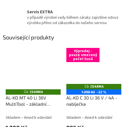
Servis EXTRA
v případě výrobní vady během záruky zajistíme odvoz
výrobku přímo od zákazníka do našeho servisu
Související produkty
Výprodej -
pouze omezený
počet kusů
ZDARMA
Z
D
ZDARMA
Z
1 290 Kč
–22 %
A
D
AL-KO MT 40 Li 36V
AL-KO C 30 Li 36 V / 4A -
R
A
M
MultiTool - základní
nabíječka
R
A
M
jednotka
A
Skladem – ihned k odeslání
Skladem – ihned k odeslání