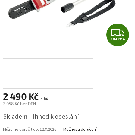
Z
ZDARMA
D
A
R
M
A
2 490 Kč
/ ks
2 058 Kč bez DPH
Měrná
Skladem – ihned k odeslání
cena:
Můžeme doručit do:
12.8.2026
Možnosti doručení