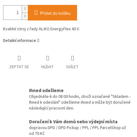
Přidat do košíku
Kvalitní stroj z řady AL-KO EnergyFlex 40 V.
Detailní informace
ZEPTAT SE
HLÍDAT
SDÍLET
Ihned odešleme
Objednáte-li do 08:00 hodin, zboží označené "Skladem -
Ihned k odeslání" odešleme ihned a může být doručené
následující pracovní den.
Doručení k Vám domů nebo výdejní místa
dopravou DPD / DPD Pickup / PPL / PPL ParcelShop už
od 70 Kč