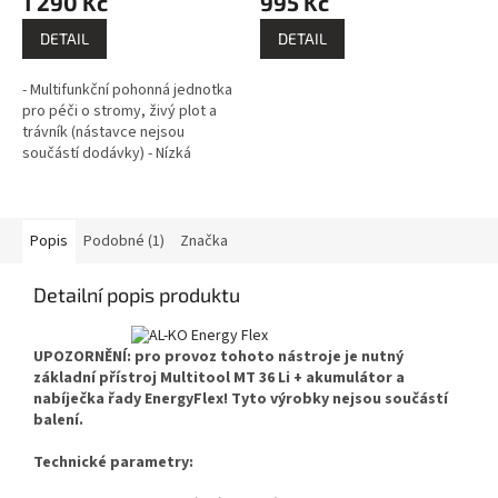
1 290 Kč
995 Kč
DETAIL
DETAIL
- Multifunkční pohonná jednotka
pro péči o stromy, živý plot a
trávník (nástavce nejsou
součástí dodávky) - Nízká
hmotnost - Tichý, bez emisí -
Model z rodiny AL-KO 36 V...
Popis
Podobné (1)
Značka
Detailní popis produktu
UPOZORNĚNÍ: pro provoz tohoto nástroje je nutný
základní přístroj Multitool MT 36 Li + akumulátor a
nabíječka řady EnergyFlex! Tyto výrobky nejsou součástí
balení.
Technické parametry: