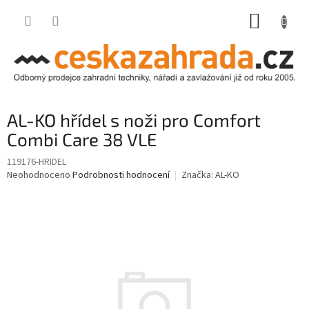
Přejít
NÁKUP
na
obsah
KOŠÍK
AL-KO hřídel s noži pro Comfort
Combi Care 38 VLE
119176-HRIDEL
Průměrné
Neohodnoceno
Podrobnosti hodnocení
Značka:
AL-KO
hodnocení
produktu
je
0,0
z
5
hvězdiček.