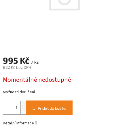
995 Kč
/ ks
822 Kč bez DPH
Měrná
Momentálně nedostupné
cena:
Možnosti doručení
Přidat do košíku
Detailní informace