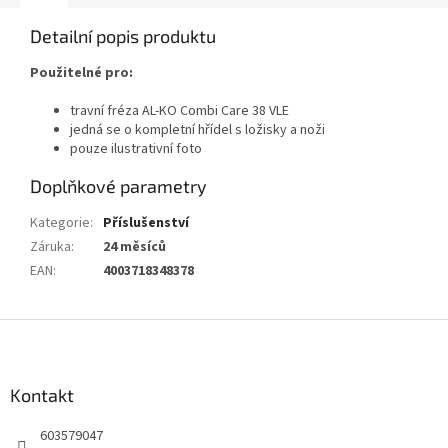
Detailní popis produktu
Použitelné pro:
travní fréza AL-KO Combi Care 38 VLE
jedná se o kompletní hřídel s ložisky a noži
pouze ilustrativní foto
Doplňkové parametry
Kategorie
:
Příslušenství
Záruka
:
24 měsíců
EAN
:
4003718348378
Z
á
p
a
Kontakt
t
603579047
í