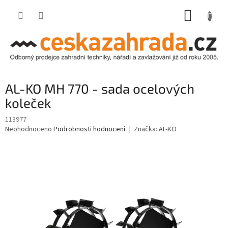
Přejít
NÁKUP
na
obsah
KOŠÍK
AL-KO MH 770 - sada ocelových
koleček
113977
Průměrné
Neohodnoceno
Podrobnosti hodnocení
Značka:
AL-KO
hodnocení
produktu
je
0,0
z
5
hvězdiček.