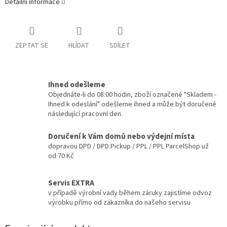
Detailní informace
ZEPTAT SE
HLÍDAT
SDÍLET
Ihned odešleme
Objednáte-li do 08:00 hodin, zboží označené "Skladem -
Ihned k odeslání" odešleme ihned a může být doručené
následující pracovní den.
Doručení k Vám domů nebo výdejní místa
dopravou DPD / DPD Pickup / PPL / PPL ParcelShop už
od 70 Kč
Servis EXTRA
v případě výrobní vady během záruky zajistíme odvoz
výrobku přímo od zákazníka do našeho servisu