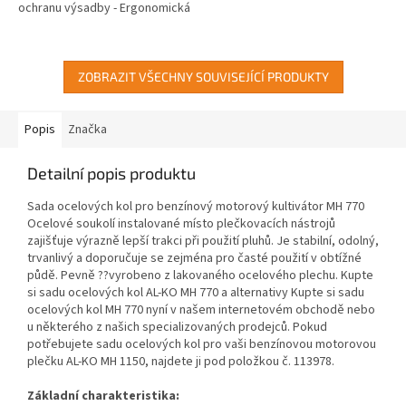
ochranu výsadby - Ergonomická
vodicí lišta, stranově a výškově
nastavitelná bez použití...
ZOBRAZIT VŠECHNY SOUVISEJÍCÍ PRODUKTY
Popis
Značka
Detailní popis produktu
Sada ocelových kol pro benzínový motorový kultivátor MH 770
Ocelové soukolí instalované místo plečkovacích nástrojů
zajišťuje výrazně lepší trakci při použití pluhů. Je stabilní, odolný,
trvanlivý a doporučuje se zejména pro časté použití v obtížné
půdě. Pevně ??vyrobeno z lakovaného ocelového plechu. Kupte
si sadu ocelových kol AL-KO MH 770 a alternativy Kupte si sadu
ocelových kol MH 770 nyní v našem internetovém obchodě nebo
u některého z našich specializovaných prodejců. Pokud
potřebujete sadu ocelových kol pro vaši benzínovou motorovou
plečku AL-KO MH 1150, najdete ji pod položkou č. 113978.
Základní charakteristika: