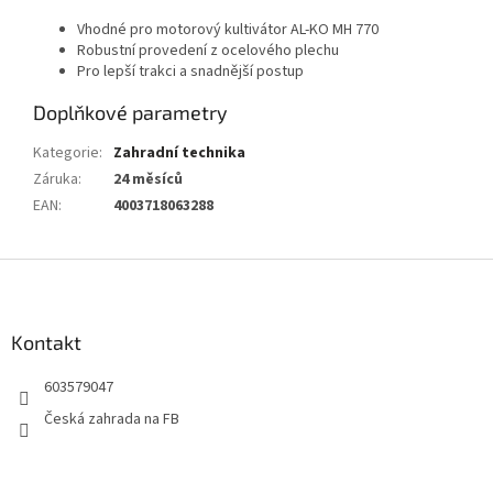
Vhodné pro motorový kultivátor AL-KO MH 770
Robustní provedení z ocelového plechu
Pro lepší trakci a snadnější postup
Doplňkové parametry
Kategorie
:
Zahradní technika
Záruka
:
24 měsíců
EAN
:
4003718063288
Z
á
p
a
Kontakt
t
603579047
í
Česká zahrada na FB