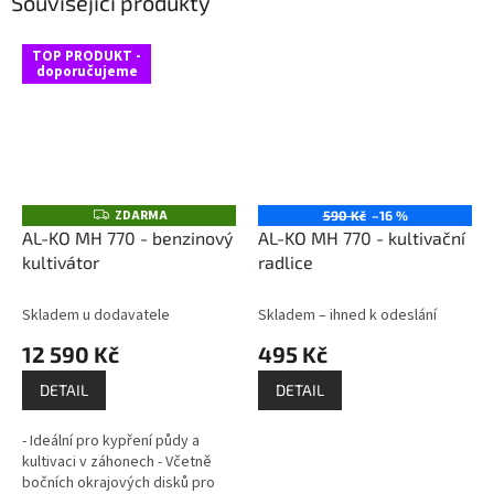
Související produkty
TOP PRODUKT -
doporučujeme
ZDARMA
Z
590 Kč
–16 %
D
AL-KO MH 770 - benzinový
AL-KO MH 770 - kultivační
A
kultivátor
radlice
R
M
A
Skladem u dodavatele
Skladem – ihned k odeslání
12 590 Kč
495 Kč
DETAIL
DETAIL
- Ideální pro kypření půdy a
kultivaci v záhonech - Včetně
bočních okrajových disků pro