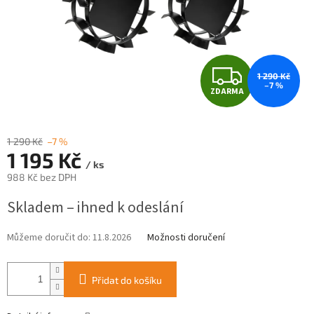
Z
1 290 Kč
–7 %
ZDARMA
D
A
1 290 Kč
–7 %
1 195 Kč
R
/ ks
988 Kč bez DPH
M
Měrná
Skladem – ihned k odeslání
cena:
A
Můžeme doručit do:
11.8.2026
Možnosti doručení
Přidat do košíku