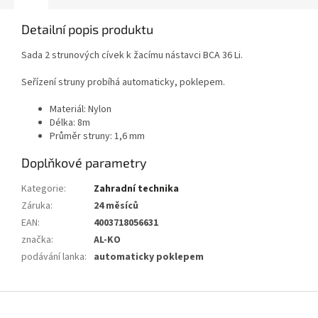
Detailní popis produktu
Sada 2 strunových cívek k žacímu nástavci BCA 36 Li.
Seřízení struny probíhá automaticky, poklepem.
Materiál: Nylon
Délka: 8m
Průměr struny: 1,6 mm
Doplňkové parametry
Kategorie
:
Zahradní technika
Záruka
:
24 měsíců
EAN
:
4003718056631
značka
:
AL-KO
podávání lanka
:
automaticky poklepem
Z
á