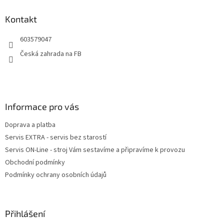
p
a
Kontakt
t
603579047
í
Česká zahrada na FB
Informace pro vás
Doprava a platba
Servis EXTRA - servis bez starostí
Servis ON-Line - stroj Vám sestavíme a připravíme k provozu
Obchodní podmínky
Podmínky ochrany osobních údajů
Přihlášení