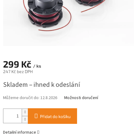
299 Kč
/ ks
247 Kč bez DPH
Měrná
Skladem – ihned k odeslání
cena:
Můžeme doručit do:
12.8.2026
Možnosti doručení
Přidat do košíku
Detailní informace