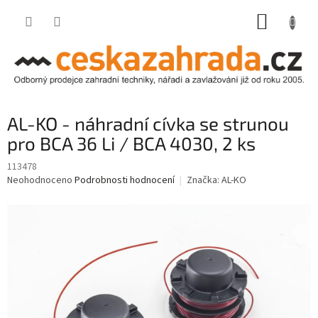
Přejít
NÁKUP
na
obsah
KOŠÍK
AL-KO - náhradní cívka se strunou
pro BCA 36 Li / BCA 4030, 2 ks
113478
Průměrné
Neohodnoceno
Podrobnosti hodnocení
Značka:
AL-KO
hodnocení
produktu
je
0,0
z
5
hvězdiček.