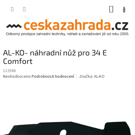
Přejít
NÁKUP
na
obsah
KOŠÍK
AL-KO- náhradní nůž pro 34 E
Comfort
112566
Průměrné
Neohodnoceno
Podrobnosti hodnocení
Značka:
AL-KO
hodnocení
produktu
je
0,0
z
5
hvězdiček.