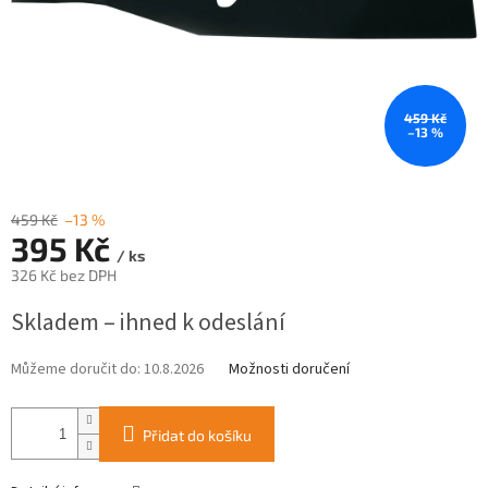
459 Kč
–13 %
459 Kč
–13 %
395 Kč
/ ks
326 Kč bez DPH
Měrná
Skladem – ihned k odeslání
cena:
Můžeme doručit do:
10.8.2026
Možnosti doručení
Přidat do košíku