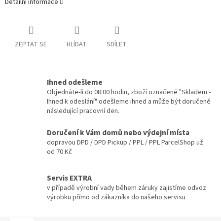
Detailní informace
ZEPTAT SE
HLÍDAT
SDÍLET
Ihned odešleme
Objednáte-li do 08:00 hodin, zboží označené "Skladem -
Ihned k odeslání" odešleme ihned a může být doručené
následující pracovní den.
Doručení k Vám domů nebo výdejní místa
dopravou DPD / DPD Pickup / PPL / PPL ParcelShop už
od 70 Kč
Servis EXTRA
v případě výrobní vady během záruky zajistíme odvoz
výrobku přímo od zákazníka do našeho servisu