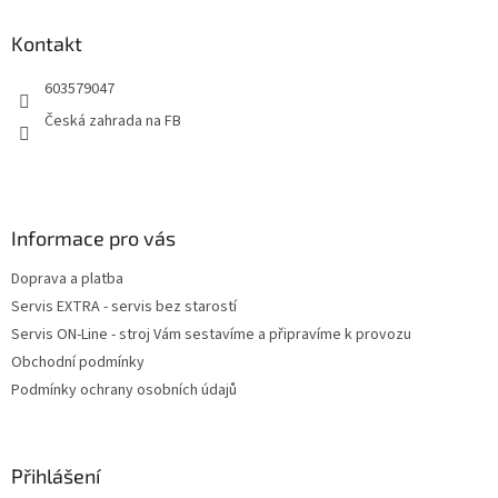
p
a
Kontakt
t
603579047
í
Česká zahrada na FB
Informace pro vás
Doprava a platba
Servis EXTRA - servis bez starostí
Servis ON-Line - stroj Vám sestavíme a připravíme k provozu
Obchodní podmínky
Podmínky ochrany osobních údajů
Přihlášení