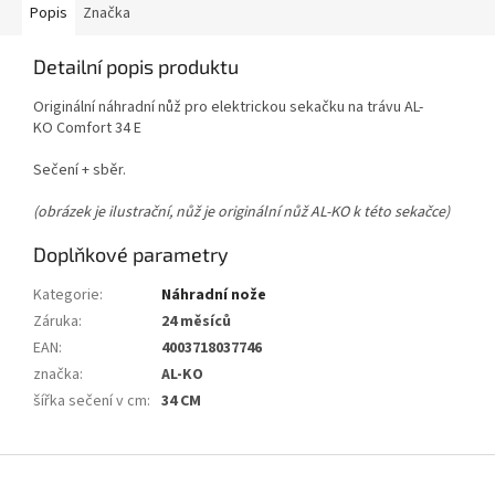
Popis
Značka
Detailní popis produktu
Originální náhradní nůž pro elektrickou sekačku na trávu AL-
KO Comfort 34 E
Sečení + sběr.
(obrázek je ilustrační, nůž je originální nůž AL-KO k této sekačce)
Doplňkové parametry
Kategorie
:
Náhradní nože
Záruka
:
24 měsíců
EAN
:
4003718037746
značka
:
AL-KO
šířka sečení v cm
:
34 CM
Z
á