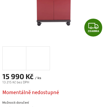
Z
ZDARMA
D
A
R
M
A
15 990 Kč
/ ks
13 215 Kč bez DPH
Měrná
Momentálně nedostupné
cena:
Možnosti doručení