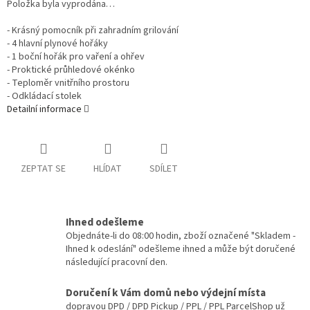
Položka byla vyprodána…
- Krásný pomocník při zahradním grilování
- 4 hlavní plynové hořáky
- 1 boční hořák pro vaření a ohřev
- Proktické průhledové okénko
- Teploměr vnitřního prostoru
- Odkládací stolek
Detailní informace
ZEPTAT SE
HLÍDAT
SDÍLET
Ihned odešleme
Objednáte-li do 08:00 hodin, zboží označené "Skladem -
Ihned k odeslání" odešleme ihned a může být doručené
následující pracovní den.
Doručení k Vám domů nebo výdejní místa
dopravou DPD / DPD Pickup / PPL / PPL ParcelShop už