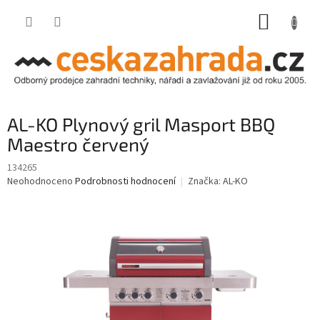
Přejít
NÁKUP
na
obsah
KOŠÍK
AL-KO Plynový gril Masport BBQ
Maestro červený
134265
Průměrné
Neohodnoceno
Podrobnosti hodnocení
Značka:
AL-KO
hodnocení
produktu
je
0,0
z
5
hvězdiček.