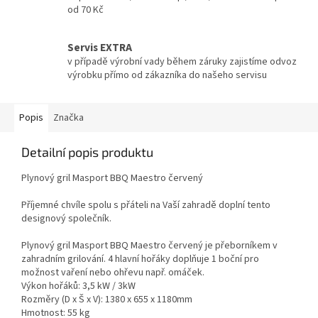
od 70 Kč
Servis EXTRA
v případě výrobní vady během záruky zajistíme odvoz
výrobku přímo od zákazníka do našeho servisu
Popis
Značka
Detailní popis produktu
Plynový gril Masport BBQ Maestro červený
Příjemné chvíle spolu s přáteli na Vaší zahradě doplní tento
designový společník.
Plynový gril Masport BBQ Maestro červený je přeborníkem v
zahradním grilování. 4 hlavní hořáky doplňuje 1 boční pro
možnost vaření nebo ohřevu např. omáček.
Výkon hořáků: 3,5 kW / 3kW
Rozměry (D x Š x V): 1380 x 655 x 1180mm
Hmotnost: 55 kg