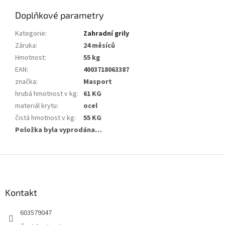
Doplňkové parametry
Kategorie
:
Zahradní grily
Záruka
:
24 měsíců
Hmotnost
:
55 kg
EAN
:
4003718063387
značka
:
Masport
hrubá hmotnost v kg
:
61 KG
materiál krytu
:
ocel
čistá hmotnost v kg
:
55 KG
Položka byla vyprodána…
Z
á
p
a
Kontakt
t
603579047
í