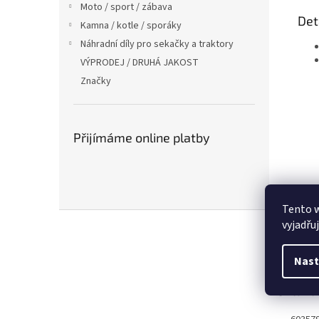
Moto / sport / zábava
Det
Kamna / kotle / sporáky
Náhradní díly pro sekačky a traktory
VÝPRODEJ / DRUHÁ JAKOST
Značky
Přijímáme online platby
Tento 
Z
vyjadřu
á
p
Nast
a
t
Kontakt
í