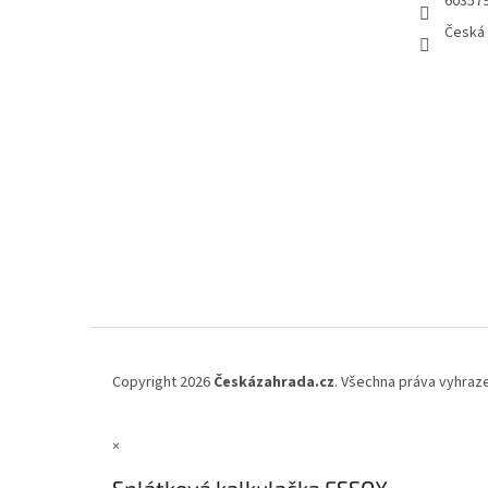
60357
Česká 
Copyright 2026
Českázahrada.cz
. Všechna práva vyhraz
×
Splátková kalkulačka ESSOX