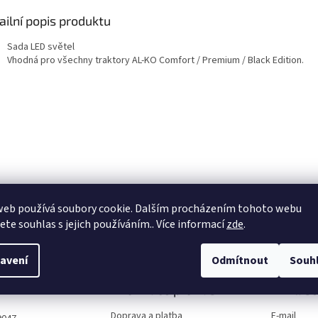
ailní popis produktu
Sada LED světel
Vhodná pro všechny traktory AL-KO Comfort / Premium / Black Edition.
web používá soubory cookie. Dalším procházením tohoto webu
jete souhlas s jejich používáním.. Více informací
zde
.
avení
Odmítnout
Souh
Informace pro vás
Přihláše
Doprava a platba
E-mail