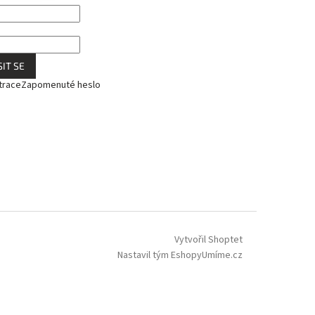
IT SE
trace
Zapomenuté heslo
Vytvořil Shoptet
Nastavil tým EshopyUmíme.cz