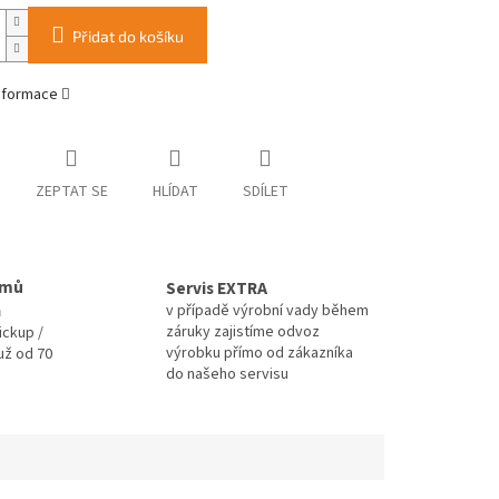
Přidat do košíku
informace
ZEPTAT SE
HLÍDAT
SDÍLET
omů
Servis EXTRA
a
v případě výrobní vady během
záruky zajistíme odvoz
ickup /
výrobku přímo od zákazníka
už od 70
do našeho servisu