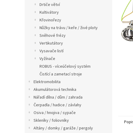
n
Drtiče větví
e
Kultivátory
l
Křovinořezy
Nůžky na trávu / keře / živé ploty
Sněhové frézy
Vertikutátory
Vysavače listí
Vyžínače
ROBUS - víceúčelový systém
Čistící a zametací stroje
Elektromobilita
Akumulátorová technika
Nářadí dílna / dům / zahrada
Čerpadla / hadice / závlahy
Osiva / hnojiva / sypače
Skleníky / foliovníky
Popi
Altány / domky / garáže / pergoly