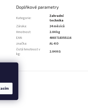
Doplňkové parametry
Zahradní
Kategorie
:
technika
Záruka
:
24 měsíců
Hmotnost
:
2.04 kg
EAN
:
4003718355116
značka
:
AL-KO
čistá hmotnost v
2.04 KG
kg
:
lasím
ní