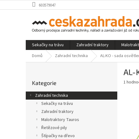
Přejít
603579047
na
obsah
Sekačky na trávu
Zahradní traktory
Malotrak
Domů
Zahradní technika
AL-KO - sada osvětle
P
AL-K
o
Přeskočit
s
Průměr
1 hodno
Kategorie
kategorie
t
hodnoce
r
produkt
Zahradní technika
a
je
Sekačky na trávu
5,0
n
z
Zahradní traktory
n
5
í
Malotraktory Tauros
hvězdič
p
Řetězové pily
a
Štípačky na dřevo