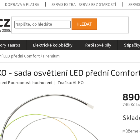
DOPRAVA A PLATBA
SERVIS EXTRA - SERVIS BEZ STAROSTÍ
SERVI
HLEDAT
tory Tauros
Elektrické koloběžky
Řetězové pily
Štípačky
ní LED přední Comfort / Premium
O - sada osvětlení LED přední Comfor
né
cení
Podrobnosti hodnocení
Značka:
AL-KO
ní
890
u
736 Kč b
Měrná
Sklad
cena:
ek.
Můžeme d