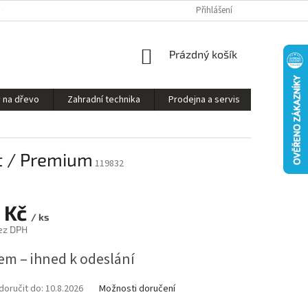
S ON-LINE - STROJ VÁM SESTAVÍME A PŘIPRAVÍME K PROVOZU
Přihlášení
OBCHODNÍ P
NÁKUPNÍ
Prázdný košík
KOŠÍK
 na dřevo
Zahradní technika
Prodejna a servis
Kontakty
t / Premium
119832
 Kč
/ ks
ez DPH
em – ihned k odeslání
oručit do:
10.8.2026
Možnosti doručení