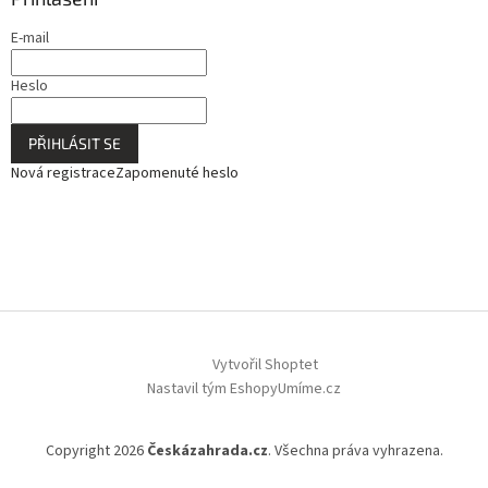
E-mail
Heslo
PŘIHLÁSIT SE
Nová registrace
Zapomenuté heslo
Vytvořil Shoptet
Nastavil tým EshopyUmíme.cz
Copyright 2026
Českázahrada.cz
. Všechna práva vyhrazena.