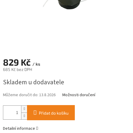
829 Kč
/ ks
685 Kč bez DPH
Měrná
Skladem u dodavatele
cena:
Můžeme doručit do:
13.8.2026
Možnosti doručení
Přidat do košíku
Detailní informace