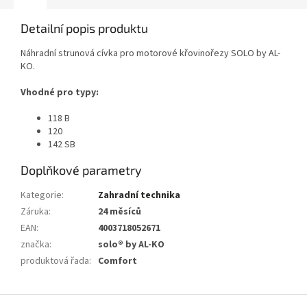
Detailní popis produktu
Náhradní strunová cívka pro motorové křovinořezy SOLO by AL-
KO.
Vhodné pro typy:
118 B
120
142 SB
Doplňkové parametry
Kategorie
:
Zahradní technika
Záruka
:
24 měsíců
EAN
:
4003718052671
značka
:
solo® by AL-KO
produktová řada
:
Comfort
Z