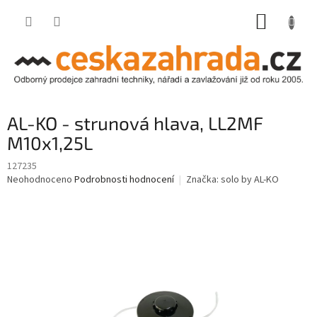
Přejít
NÁKUP
na
obsah
KOŠÍK
AL-KO - strunová hlava, LL2MF
M10x1,25L
127235
Průměrné
Neohodnoceno
Podrobnosti hodnocení
Značka:
solo by AL-KO
hodnocení
produktu
je
0,0
z
5
hvězdiček.