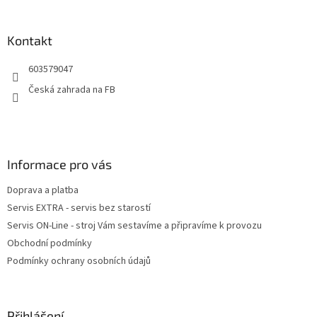
á
p
a
Kontakt
t
603579047
í
Česká zahrada na FB
Informace pro vás
Doprava a platba
Servis EXTRA - servis bez starostí
Servis ON-Line - stroj Vám sestavíme a připravíme k provozu
Obchodní podmínky
Podmínky ochrany osobních údajů
Přihlášení