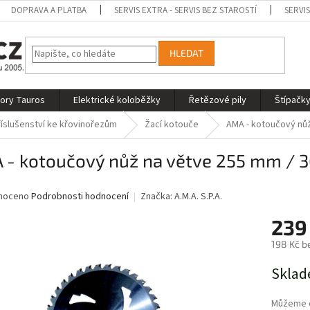
DOPRAVA A PLATBA
SERVIS EXTRA - SERVIS BEZ STAROSTÍ
SERVI
HLEDAT
tory Tauros
Elektrické koloběžky
Řetězové pily
Štípačky
říslušenství ke křovinořezům
Žací kotouče
AMA - kotoučový nůž
 - kotoučový nůž na větve 255 mm / 3
né
noceno
Podrobnosti hodnocení
Značka:
A.M.A. S.P.A.
ní
239
u
198 Kč b
Měrná
Sklad
cena:
ek.
Můžeme d