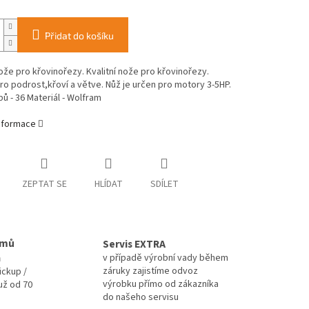
Přidat do košíku
nože pro křovinořezy. Kvalitní nože pro křovinořezy.
o podrost,křoví a větve. Nůž je určen pro motory 3-5HP.
ů - 36 Materiál - Wolfram
informace
ZEPTAT SE
HLÍDAT
SDÍLET
omů
Servis EXTRA
a
v případě výrobní vady během
záruky zajistíme odvoz
ickup /
výrobku přímo od zákazníka
už od 70
do našeho servisu