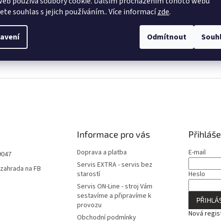
web používá soubory cookie. Dalším procházením tohoto webu
jete souhlas s jejich používáním.. Více informací
zde
.
avení
Odmítnout
Souh
Informace pro vás
Přihláše
Doprava a platba
E-mail
9047
Servis EXTRA - servis bez
zahrada na FB
starostí
Heslo
Servis ON-Line - stroj Vám
sestavíme a připravíme k
PŘIHLÁS
provozu
Nová regis
Obchodní podmínky