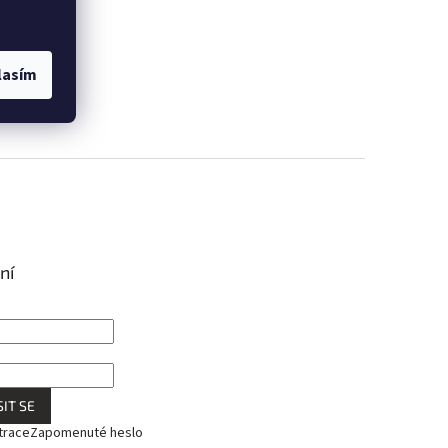
lasím
ní
IT SE
trace
Zapomenuté heslo