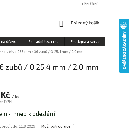
S ON-LINE - STROJ VÁM SESTAVÍME A PŘIPRAVÍME K PROVOZU
Přihlášení
OBCHODNÍ P
NÁKUPNÍ
Prázdný košík
KOŠÍK
 na dřevo
Zahradní technika
Prodejna a servis
Kontakty
 na větve 255 mm / 36 zubů / O 25.4 mm / 2.0 mm
6 zubů / O 25.4 mm / 2.0 mm
 Kč
/ ks
ez DPH
em - ihned k odeslání
oručit do:
11.8.2026
Možnosti doručení