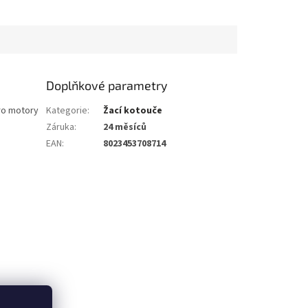
Doplňkové parametry
pro motory
Kategorie
:
Žací kotouče
Záruka
:
24 měsíců
EAN
:
8023453708714