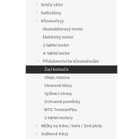
n
Drtiče větví
e
Kultivátory
l
Křovinořezy
Akumulátorový motor
Elektrický motor
2-taktní motor
4- taktní motor
Příslušenství ke křovinořezům
Žací kotouče
Oleje, maziva
Strunové hlavy
Vyžínací struny
Ochranné pomůcky
MTD TrimmerPlus
2-taktní motory
Nůžky na trávu / keře / živé ploty
Sněhové frézy