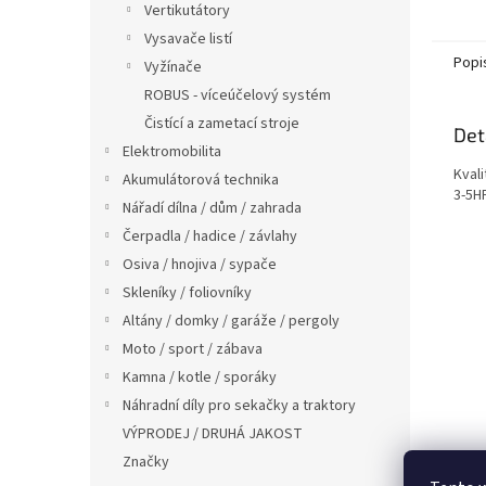
Vertikutátory
Vysavače listí
Popi
Vyžínače
ROBUS - víceúčelový systém
Čistící a zametací stroje
Det
Elektromobilita
Kval
Akumulátorová technika
3-5HP
Nářadí dílna / dům / zahrada
Čerpadla / hadice / závlahy
Osiva / hnojiva / sypače
Skleníky / foliovníky
Altány / domky / garáže / pergoly
Moto / sport / zábava
Kamna / kotle / sporáky
Náhradní díly pro sekačky a traktory
VÝPRODEJ / DRUHÁ JAKOST
Značky