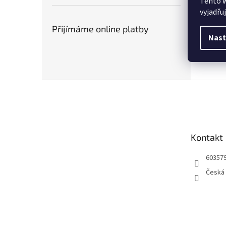
Tento 
vyjadřu
Přijímáme online platby
Nast
Z
á
p
a
t
Kontakt
í
60357
Česká 