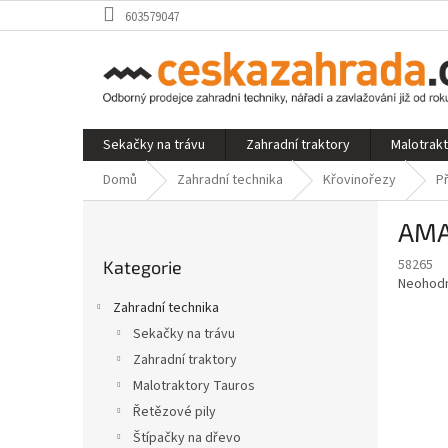
Přejít
603579047
na
obsah
Sekačky na trávu
Zahradní traktory
Malotrak
Domů
Zahradní technika
Křovinořezy
P
P
AMA
o
Přeskočit
s
58265
Kategorie
kategorie
t
Průměr
Neohod
r
hodnoce
Zahradní technika
a
produkt
Sekačky na trávu
je
n
0,0
Zahradní traktory
n
z
í
Malotraktory Tauros
5
p
Řetězové pily
hvězdič
a
Štípačky na dřevo