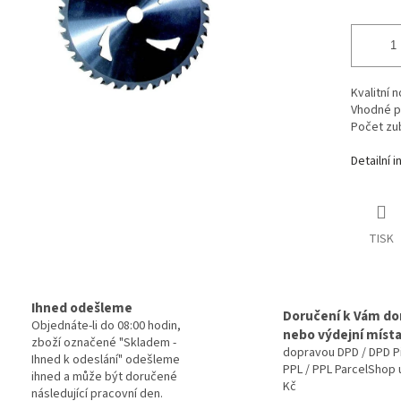
Kvalitní 
Vhodné pr
Počet zub
Detailní 
TISK
Ihned odešleme
Doručení k Vám d
Objednáte-li do 08:00 hodin,
nebo výdejní míst
zboží označené "Skladem -
dopravou DPD / DPD P
Ihned k odeslání" odešleme
PPL / PPL ParcelShop 
ihned a může být doručené
Kč
následující pracovní den.