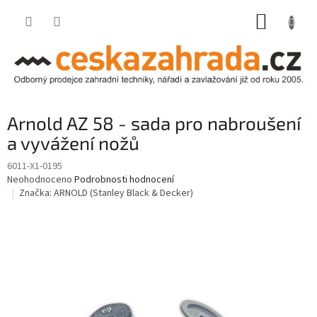
Přejít
NÁKUP
na
obsah
KOŠÍK
Arnold AZ 58 - sada pro nabroušení
a vyvážení nožů
6011-X1-0195
Průměrné
Neohodnoceno
Podrobnosti hodnocení
hodnocení
Značka:
ARNOLD (Stanley Black & Decker)
produktu
je
0,0
z
5
hvězdiček.