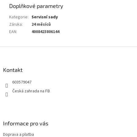
Doplňkové parametry
Kategorie
:
Servisní sady
Záruka
:
24 měsíců
EAN
:
4008423806144
Z
á
p
a
Kontakt
t
603579047
í
Česká zahrada na FB
Informace pro vás
Doprava a platba