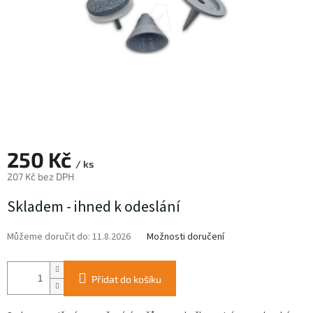
250 Kč
/ ks
207 Kč bez DPH
Měrná
Skladem - ihned k odeslání
cena:
Můžeme doručit do:
11.8.2026
Možnosti doručení
Přidat do košíku