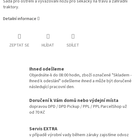
Sada pro ostření a vyvažování nožů pro sekačky na trávu a zahradní
traktory.
Detailní informace
ZEPTAT SE
HLÍDAT
SDÍLET
Ihned odešleme
Objednáte-li do 08:00 hodin, zboží označené "Skladem -
Ihned k odeslání" odešleme ihned a může být doručené
následující pracovní den.
Doručení k Vám domů nebo výdejní místa
dopravou DPD / DPD Pickup / PPL / PPL ParcelShop už
od 70 Kč
Servis EXTRA
v případě výrobní vady během záruky zajistíme odvoz