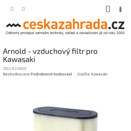
Přejít
NÁKUP
na
obsah
KOŠÍK
Arnold - vzduchový filtr pro
Kawasaki
3011-K2-0029
Průměrné
Neohodnoceno
Podrobnosti hodnocení
Značka:
Kawasaki
hodnocení
produktu
je
0,0
z
5
hvězdiček.