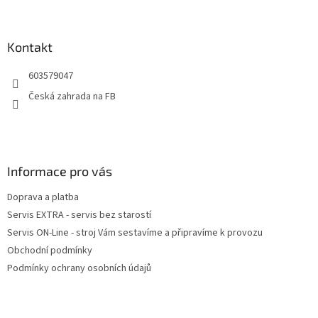
Z
á
p
a
Kontakt
t
603579047
í
Česká zahrada na FB
Informace pro vás
Doprava a platba
Servis EXTRA - servis bez starostí
Servis ON-Line - stroj Vám sestavíme a připravíme k provozu
Obchodní podmínky
Podmínky ochrany osobních údajů