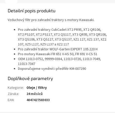
Detailní popis produktu
Vzduchový filtr pro zahradní traktory s motory Kawasaki.
Pro zahradní traktory CubCadet XT2 PR95, XT2 QR106,
XT2 PS107, XT2 PS117, XT2 QS117, XT3 QR95, XT3 QR106,
XT3 QS106, XT3 QS127, XT3 QS137, XZ1 127, XZ1 137, XZ2
107, XZ5 L127, XZ5 L137 a XZ2 117
Pro zahradní traktor WOLF-Garten EXPERT 105.220 H
Pro motory Kawasaki FR 651 V-AS 50, FR 691 V-CS 51
OEM 11013-0752, 99999-0384, 11013-0726, 11013-7049,
11013-7047
Doporučujeme vyměnit i předfiltr KM-007290
Doplňkové parametry
Kategorie
:
Oleje / filtry
Záruka
:
24 měsíců
EAN
:
4047427583033