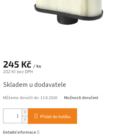
245 Kč
/ ks
202 Kč bez DPH
Měrná
Skladem u dodavatele
cena:
Můžeme doručit do:
13.8.2026
Možnosti doručení
Přidat do košíku
Detailní informace