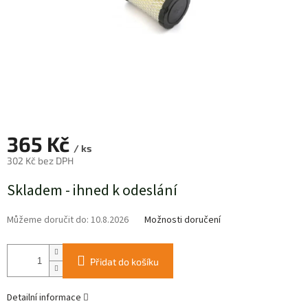
365 Kč
/ ks
302 Kč bez DPH
Měrná
Skladem - ihned k odeslání
cena:
Můžeme doručit do:
10.8.2026
Možnosti doručení
Přidat do košíku
Detailní informace