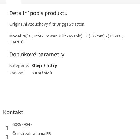
Detailní popis produktu
Originální vzduchový filtr BriggsStratton.
Model 28/31, Intek Power Bulit - vysoký 58 (127mm) - (796031,
594201)
Doplňkové parametry
Kategorie
:
Oleje / filtry
Záruka
:
24 měsíců
Z
á
p
a
Kontakt
t
603579047
í
Česká zahrada na FB