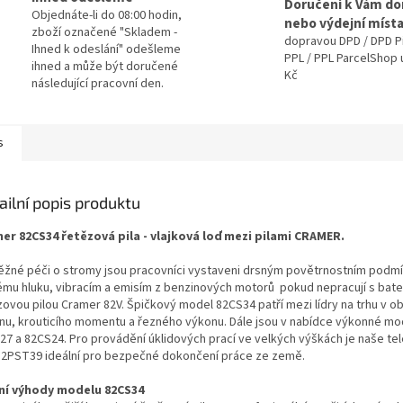
Doručení k Vám d
Objednáte-li do 08:00 hodin,
nebo výdejní míst
zboží označené "Skladem -
dopravou DPD / DPD P
Ihned k odeslání" odešleme
PPL / PPL ParcelShop 
ihned a může být doručené
Kč
následující pracovní den.
s
ailní popis produktu
mer
82CS34 řetězová pila - vlajková loď mezi pilami CRAMER.
běžné péči o stromy jsou pracovníci vystaveni drsným povětrno
stním podm
ému hluku,
vibracím a emisím z benzinových motorů pokud nepracují s bat
zovou pilou
Cramer 82V
.
Špičkový model 82CS34
patří mezi lídry
na trhu v ob
nu, krouticího momentu a řezného výkonu
.
Dále jsou v nabídce
výkonné mo
27 a 82CS24.
Pro provádění úklidových prací ve velkých výškách je naše te
 82PST39 ideální pro bezpečné dokončení práce ze země.
ní výhody modelu
82CS34