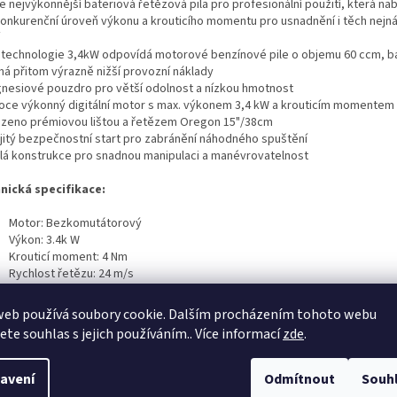
e nejvýkonnější bateriová řetězová pila pro profesionální použití, která nab
onkurenční úr
oveň výkonu a krou
t
i
cího momentu pro usnadnění i těch nejn
 technologie 3,4kW odpovídá motorové benzínové pile
o objemu 60 ccm, b
 má přitom výrazně nižší
provozní náklady
esiové pouzdro pro větší odolnost a nízkou hmotnost
oce výkonný digitál
ní motor s max. výkonem 3,4 kW a krouticím momentem
azeno prémiovou lištou
a řetězem Oregon 15"/38cm
ojitý bezpečnostní start
pro zabránění náhodného spuštění
hlá konstrukce pro
snadnou manipulaci a manévrovatelnost
nická specifikace:
Motor:
Bezkomutátorový
Výkon:
3.4k
W
Krouticí moment:
4
Nm
Rychlost řetězu:
24 m/s
Spoušť:
Variabilní
Délka lišty:
15
" (
38
cm)
web používá soubory cookie. Dalším procházením tohoto webu
Olejová nádrž:
2
50ml
jete souhlas s jejich používáním.. Více informací
zde
.
Víčko nádrže:
Vyklápěcí víčko
Napínání řetězu:
Pomocí nástroje
Rozteč řetězu:
0.32
"
avení
Odmítnout
Souh
Průřez řetězu:
1.3mm