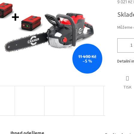
9 021 Kč
Měrná
Sklad
cena:
Můžeme d
11 490 Kč
–5 %
Detailní 
TISK
Ihned odešleme