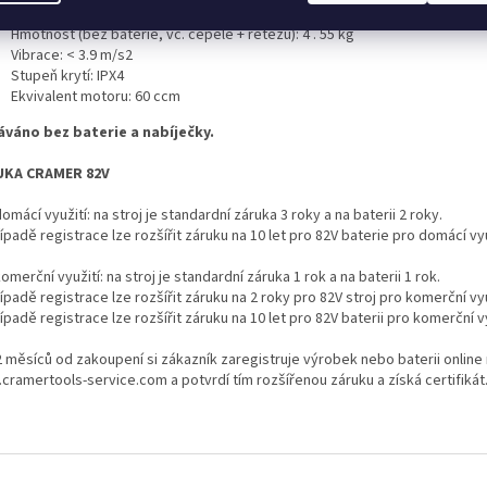
Vypínač On/Off:
Ano
Hmotnost (bez baterie, vč. čepele + řetězu):
4
.
55
kg
Vibrace:
< 3.9
m/s2
Stupeň krytí:
IPX4
Ekvivalent motoru:
60 ccm
váno bez baterie a nabíječky
.
UKA CRAMER 82V
omácí využití:
na stroj je standardní záruka 3 roky a na baterii 2 roky.
řípadě registrace lze rozšířit záruku na 10 let pro 82V baterie pro domácí vyu
omerční využití:
na stroj je standardní záruka 1 rok a na baterii 1 rok.
řípadě registrace lze rozšířit záruku na 2 roky pro 82V stroj pro komerční vyu
řípadě registrace lze rozšířit záruku na 10 let pro 82V baterii pro komerční vy
2 měsíců od zakoupení si zákazník zaregistruje výrobek nebo baterii online
cramertools-service.com a potvrdí tím rozšířenou záruku a získá certifikát