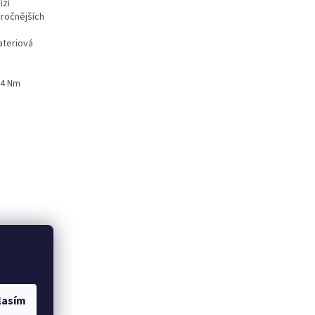
ízí
áročnějších
ateriov
á
 4 Nm
lasím