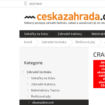
Přejít
603579047
na
obsah
Sekačky na trávu
Zahradní traktory
Malotrak
Domů
Zahradní technika
Řetězové pily
P
CRA
o
Přeskočit
s
Kategorie
kategorie
AKC
t
zak
st
r
Zahradní technika
akum
a
nabí
Sekačky na trávu
d
n
aku
Zahradní traktory
n
ZD
í
Malotraktory Tauros
p
Řetězové pily
a
Akumulátorové