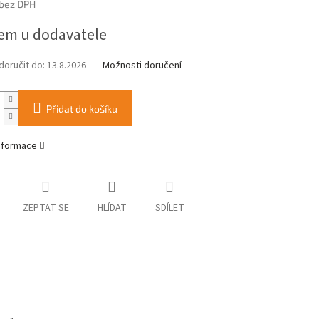
 bez DPH
em u dodavatele
oručit do:
13.8.2026
Možnosti doručení
Přidat do košíku
informace
ZEPTAT SE
HLÍDAT
SDÍLET