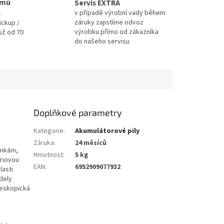
omů
Servis EXTRA
a
v případě výrobní vady během
záruky zajistíme odvoz
ickup /
výrobku přímo od zákazníka
už od 70
do našeho servisu
Doplňkové parametry
Kategorie
:
Akumulátorové pily
Záruka
:
24 měsíců
ínkám,
Hmotnost
:
5 kg
eriovou
EAN
:
6952909077932
lasti
dely
leskopická