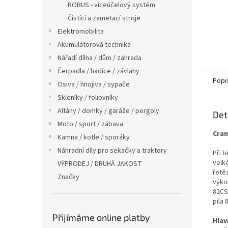
ROBUS - víceúčelový systém
Čistící a zametací stroje
Elektromobilita
Akumulátorová technika
Nářadí dílna / dům / zahrada
Čerpadla / hadice / závlahy
Popi
Osiva / hnojiva / sypače
Skleníky / foliovníky
Altány / domky / garáže / pergoly
Det
Moto / sport / zábava
Cra
Kamna / kotle / sporáky
Náhradní díly pro sekačky a traktory
Při 
velk
VÝPRODEJ / DRUHÁ JAKOST
řetě
Značky
výko
82CS
pila
Přijímáme online platby
Hlav