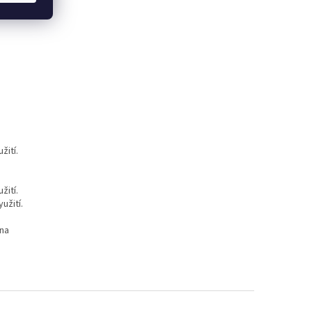
žití.
žití.
užití.
 na
.