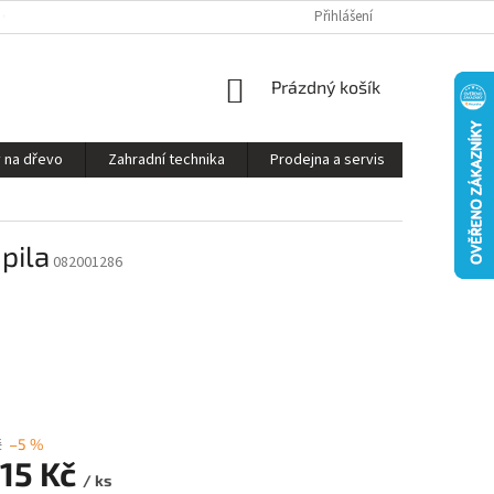
S ON-LINE - STROJ VÁM SESTAVÍME A PŘIPRAVÍME K PROVOZU
Přihlášení
OBCHODNÍ P
NÁKUPNÍ
Prázdný košík
KOŠÍK
 na dřevo
Zahradní technika
Prodejna a servis
Kontakty
pila
082001286
č
–5 %
915 Kč
/ ks