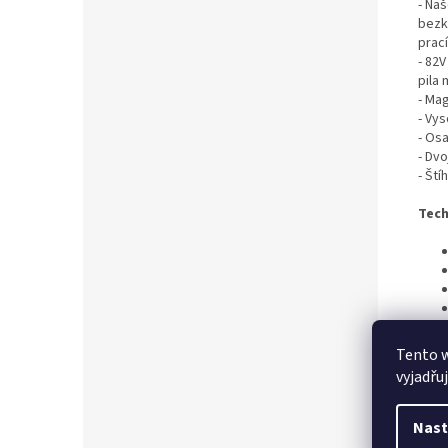
-
Naš
bezk
prací
-
82V
pila
-
Magn
-
Vys
- Os
- Dv
- Ští
Tech
Tento 
vyjadřu
Nast