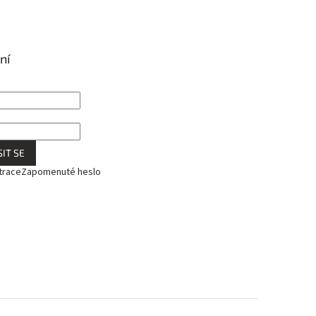
ní
IT SE
trace
Zapomenuté heslo