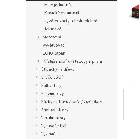
n
Malé jednoruční
e
Klasické dvouruční
l
Vyvětvovací / teleskopickéé
Elektrické
Motorové
Vyvětvovací
ECHO Japan
Příslušenství k řetězovým pilám
Štípačky na dřevo
Drtiče větví
Kultivátory
Křovinořezy
Nůžky na trávu / keře / živé ploty
Sněhové frézy
Vertikutátory
Vysavače listí
Vyžínače