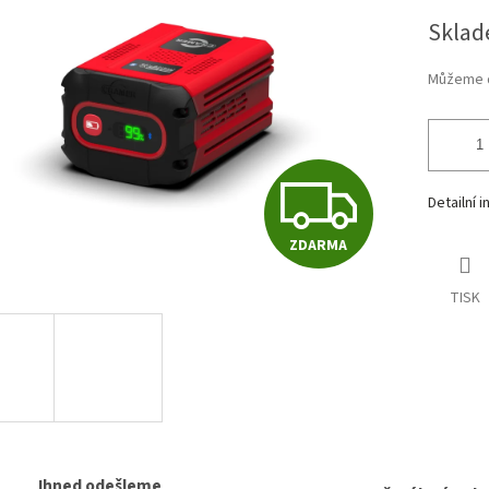
Měrná
Sklad
cena:
Můžeme d
Z
Detailní 
ZDARMA
D
TISK
A
R
Ihned odešleme