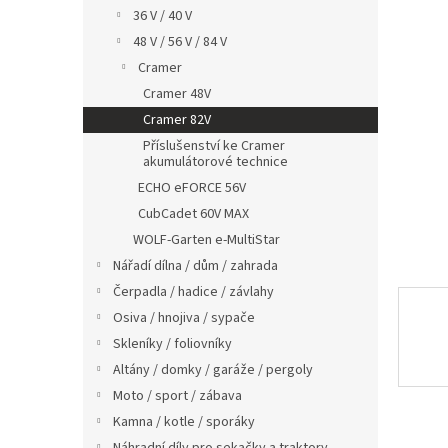
n
36 V / 40 V
e
48 V / 56 V / 84 V
l
Cramer
Cramer 48V
Cramer 82V
Příslušenství ke Cramer
akumulátorové technice
ECHO eFORCE 56V
CubCadet 60V MAX
WOLF-Garten e-MultiStar
Nářadí dílna / dům / zahrada
Čerpadla / hadice / závlahy
Osiva / hnojiva / sypače
Skleníky / foliovníky
Altány / domky / garáže / pergoly
Moto / sport / zábava
Kamna / kotle / sporáky