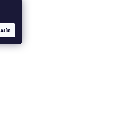
dina, tím
 nůžek na
motorových
lasím