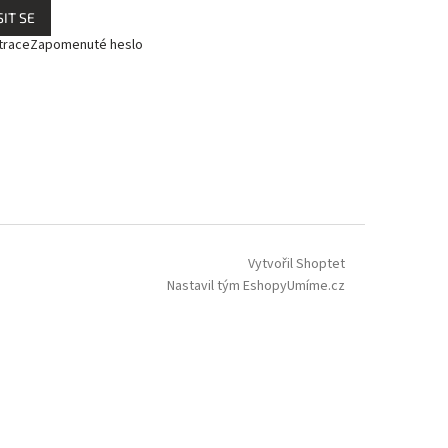
IT SE
trace
Zapomenuté heslo
Vytvořil Shoptet
Nastavil tým EshopyUmíme.cz