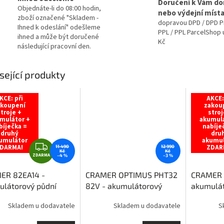
M
Doručení k Vám d
Objednáte-li do 08:00 hodin,
nebo výdejní míst
zboží označené "Skladem -
dopravou DPD / DPD P
Ihned k odeslání" odešleme
A
PPL / PPL ParcelShop 
ihned a může být doručené
Kč
následující pracovní den.
sející produkty
KCE: při
AKCE:
akoupení
zakou
stroje +
stroj
mulátor +
akumulá
bíječka =
nabíje
druhý
dru
umulátor
akumul
Z
DARMA!
ZDAR
11 490
12 990
Kč
Kč
ZDARMA
D
–4 %
–3 %
A
ER 82EA14 -
CRAMER OPTIMUS PHT32
CRAMER 
R
ulátorový půdní
82V - akumulátorový
akumulát
M
teleskopický plotostřih
pojezdem
A
Skladem u dodavatele
Skladem u dodavatele
S
akumulát