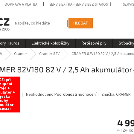
DOPRAVA A PLATBA
SERVIS EXTRA - SERVIS BEZ STAROSTÍ
SERVI
HLEDAT
tory Tauros
Elektrické koloběžky
Řetězové pily
Štípačky
 V
Cramer
Cramer 82V
CRAMER 82V180 82 V / 2,5 Ah akumu
MER 82V180 82 V / 2,5 Ah akumulátor
E: při
oupení
roje +
ulátor +
Průměrné
Neohodnoceno
Podrobnosti hodnocení
Značka:
CRAMER
ječka =
hodnocení
ruhý
mulátor
produktu
ARMA!
je
0,0
4 9
z
5
4 124 Kč
hvězdiček.