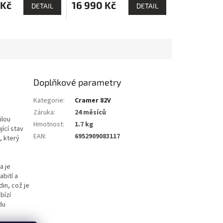
 Kč
16 990 Kč
DETAIL
DETAIL
Doplňkové parametry
Kategorie
:
Cramer 82V
Záruka
:
24 měsíců
ilou
Hmotnost
:
1.7 kg
ící stav
EAN
:
6952909083117
, který
a je
bití a
in, což je
bízí
du