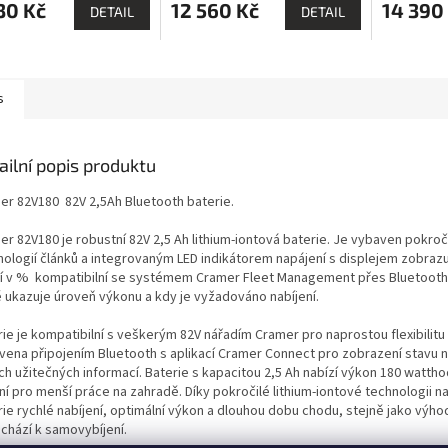
30 Kč
12 560 Kč
14 390
DETAIL
DETAIL
s
ailní popis produktu
er 82V180 82V 2,5
Ah Bluetooth baterie.
er 82V180 je
robustní
82V 2,5
Ah lithium-iontová baterie. Je vybaven pokroč
nologií článků a integrovaným LED indikátorem napájení
s displejem
zobrazuj
í
v %
k
ompatibilní se systémem Cramer
Fleet Management
přes Bluetooth
ě ukazuje úroveň výkonu a kdy je vyžadováno nabíjení.
r
ie je kompatibilní s veškerým 82
V nářadím Cramer
pro naprostou flexibilitu 
vena připojením Bluetooth s aplikací Cramer Connect pro zobrazení stavu na
ích užitečných
informací. Baterie s kapacitou 2,5
Ah
nabízí výkon 180
watthod
ní pro menší práce na zahradě. Díky pokročilé lithium-iontové technologii na
rie rychlé nabíjení, optimální výkon a dlouhou dobu chodu, stejně jako výho
chází k samovybíjení.