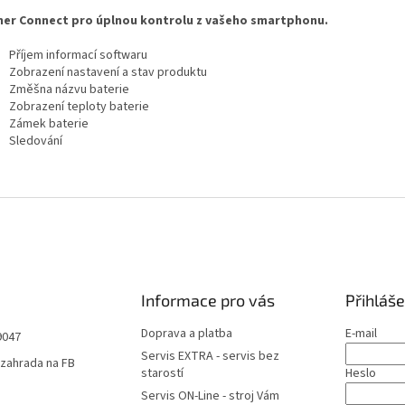
er Connect pro úplnou kontrolu z vašeho smartphonu.
Příjem informací softwaru
Zobrazení nastavení a stav produktu
Změšna názvu baterie
Zobrazení teploty baterie
Zámek baterie
Sledování
Informace pro vás
Přihláše
Doprava a platba
E-mail
9047
Servis EXTRA - servis bez
zahrada na FB
starostí
Heslo
Servis ON-Line - stroj Vám