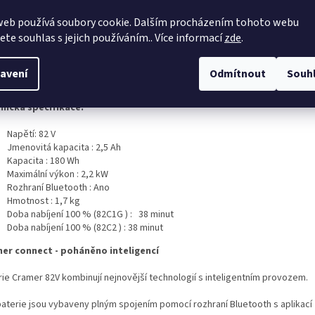
e si jisti, co znamená Ah? Ah je zkratka pro Amp hodiny, čím vyšší je Amp ho
web používá soubory cookie. Dalším procházením tohoto webu
 bude baterie napájet produkt.
jete souhlas s jejich používáním.. Více informací
zde
.
er výkoné
baterie
vyměnitelná v kterémkoli z 82V rozsahu od křovinořezů,
 plot, foukačů, půdních vrtáků, sněžných fréz motorových pil a dokonce i 
avení
Odmítnout
Souh
rušovací pila a zejména zahradních traktorů.
nická specifikace
:
Napětí:
82
V
Jmenovitá kapacita
:
2,5
Ah
Kapacita
:
180
Wh
Maximální výkon
:
2,2
kW
Rozhraní Bluetooth
:
Ano
Hmotnost
:
1,7
kg
Doba nabíjení 100 % (82C1G
)
:
38
minut
Doba nabíjení 100 % (82C2
)
:
38
minut
er connect - p
oháněno inteligencí
rie Cramer 82V
kombinují nejnovější technologií s inteligentním provozem.
baterie jsou vybaveny plným spojením pomocí rozhraní Bluetooth s aplikací