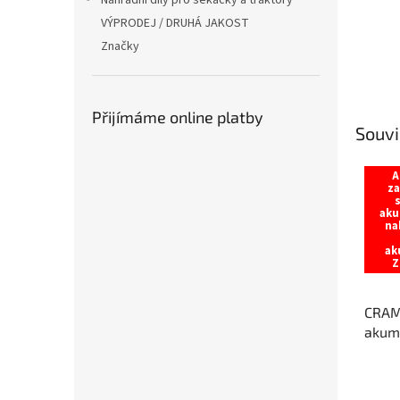
Náhradní díly pro sekačky a traktory
VÝPRODEJ / DRUHÁ JAKOST
Značky
Přijímáme online platby
Souvi
A
z
aku
na
ak
Z
CRAM
akum
vrták