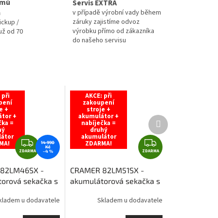
omů
Servis EXTRA
a
v případě výrobní vady během
záruky zajistíme odvoz
ickup /
výrobku přímo od zákazníka
už od 70
do našeho servisu
 při
AKCE: při
pení
zakoupení
e +
stroje +
tor +
akumulátor +
Další
čka =
nabíječka =
produkt
hý
druhý
átor
akumulátor
Z
Z
MA!
ZDARMA!
14 990
Kč
ZDARMA
D
ZDARMA
D
–4 %
A
A
82LM46SX -
CRAMER 82LM51SX -
R
R
orová sekačka s
akumulátorová sekačka s
M
M
 (bez
pojezdem (bez
A
A
kladem u dodavatele
Skladem u dodavatele
oru a nabíječky
akumulátoru a nabíječky