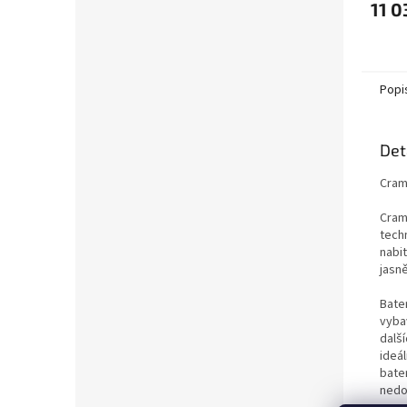
11 0
Popi
Det
Cram
Cram
tech
nabit
jasn
Bate
vyba
dalš
ideál
bate
nedo