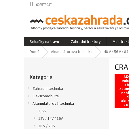
Přejít
603579047
na
obsah
Sekačky na trávu
Zahradní traktory
Malotrak
Domů
Akumulátorová technika
48 V / 56 V / 84
P
CRA
o
Přeskočit
s
Kategorie
kategorie
AKC
t
zak
st
r
Zahradní technika
akum
a
nabí
Elektromobilita
d
n
aku
Akumulátorová technika
n
ZD
í
3,6 V
p
12V / 14V / 16V
a
18 V / 20 V