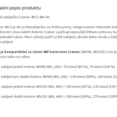
ailní popis produktu
lá nabíječka Cramer 48C
2 48V 4
A
er 48C2 je 4A rychlonabíječka
se dvěma porty, integrovaným chlazením bat
átorem stavu nabití. Baterie Cramer využívají nejnovější lithium-iontovou te
optimální výkon. Mezi výhody patří rychlé nabíjení, dlouhá doba chodu a žád
vybíjení.
 je kompatibil
n
í se všemi 48V bateriemi Cramer
(48V96, 48V192) a lze je
ocho
nebo na stěnu.
 nabíjení jedné baterie 48V96 (48V, 2Ah)
= 50 minut (80 %), 70 minut (100 %)
nabíjení pro duální baterie 48V96 (48V, 2Ah)
= 100 minut (80%), 140 minut (
 nabíjení jedné baterie 48V192 (48V, 4Ah
) = 100 minut (80 %), 135 minut (100
nabíjení duální baterie 48V192 (48V, 4Ah) =
200 minut (80%), 270 minut (100