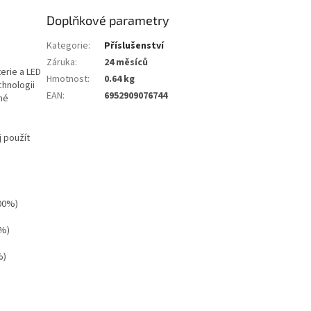
Doplňkové parametry
Kategorie
:
Příslušenství
Záruka
:
24 měsíců
erie a LED
Hmotnost
:
0.64 kg
chnologii
EAN
:
6952909076744
né
j použít
100%)
 %)
%)