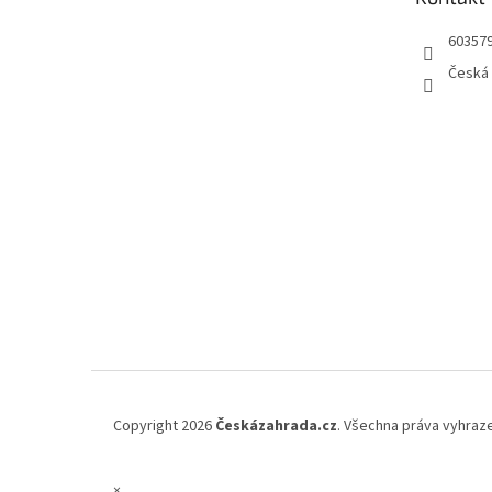
í
60357
Česká 
Copyright 2026
Českázahrada.cz
. Všechna práva vyhraz
×