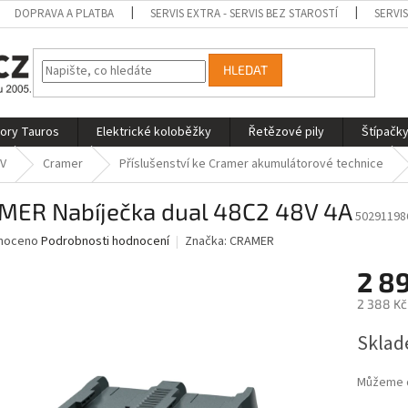
DOPRAVA A PLATBA
SERVIS EXTRA - SERVIS BEZ STAROSTÍ
SERVI
HLEDAT
tory Tauros
Elektrické koloběžky
Řetězové pily
Štípačky
 V
Cramer
Příslušenství ke Cramer akumulátorové technice
MER Nabíječka dual 48C2 48V 4A
50291198
né
noceno
Podrobnosti hodnocení
Značka:
CRAMER
ní
2 8
u
2 388 Kč
Měrná
Sklad
cena:
ek.
Můžeme d