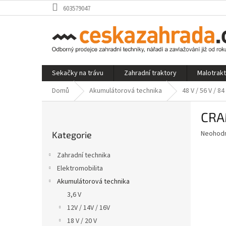
Přejít
603579047
na
obsah
Sekačky na trávu
Zahradní traktory
Malotrak
Domů
Akumulátorová technika
48 V / 56 V / 84
P
CRA
o
Přeskočit
s
Průměr
Neohod
Kategorie
kategorie
t
hodnoce
r
produkt
Zahradní technika
a
je
Elektromobilita
0,0
n
z
Akumulátorová technika
n
5
í
3,6 V
hvězdič
p
12V / 14V / 16V
a
18 V / 20 V