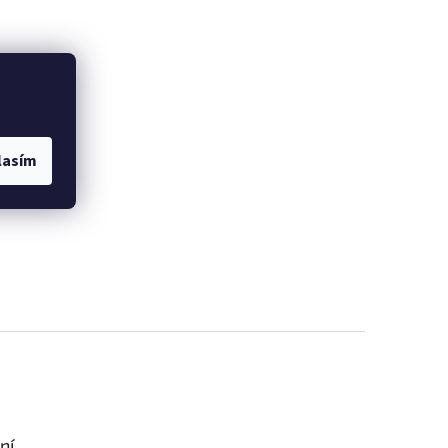
lasím
ní