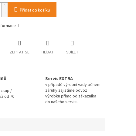
Přidat do košíku
informace
ZEPTAT SE
HLÍDAT
SDÍLET
omů
Servis EXTRA
a
v případě výrobní vady během
záruky zajistíme odvoz
ickup /
výrobku přímo od zákazníka
už od 70
do našeho servisu