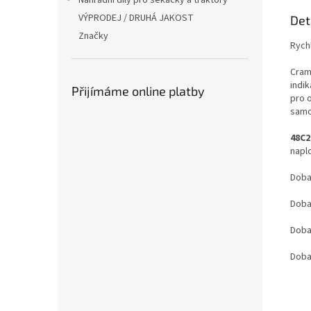
Náhradní díly pro sekačky a traktory
VÝPRODEJ / DRUHÁ JAKOST
Det
Značky
Rych
Cram
indik
Přijímáme online platby
pro 
samo
48C2
napl
Doba
Doba 
Doba
Doba 