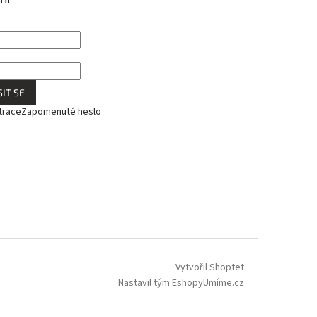
IT SE
trace
Zapomenuté heslo
Vytvořil Shoptet
Nastavil tým EshopyUmíme.cz