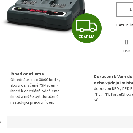
Z
Detailní 
ZDARMA
D
TISK
A
Ihned odešleme
Doručení k Vám d
Objednáte-li do 08:00 hodin,
R
nebo výdejní míst
zboží označené "Skladem -
dopravou DPD / DPD P
Ihned k odeslání" odešleme
PPL / PPL ParcelShop 
ihned a může být doručené
Kč
M
následující pracovní den.
s
A