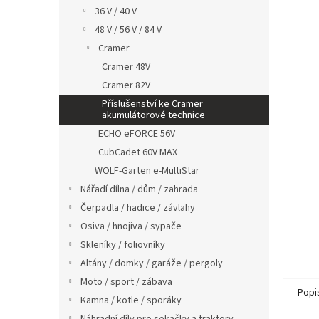
n
36 V / 40 V
e
48 V / 56 V / 84 V
l
Cramer
Cramer 48V
Cramer 82V
Příslušenství ke Cramer
akumulátorové technice
ECHO eFORCE 56V
CubCadet 60V MAX
WOLF-Garten e-MultiStar
Nářadí dílna / dům / zahrada
Čerpadla / hadice / závlahy
Osiva / hnojiva / sypače
Skleníky / foliovníky
Altány / domky / garáže / pergoly
Moto / sport / zábava
Popi
Kamna / kotle / sporáky