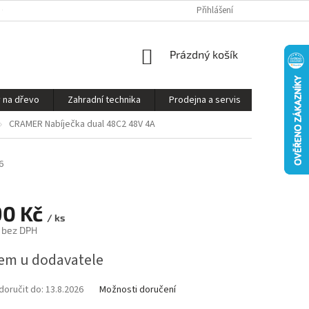
S ON-LINE - STROJ VÁM SESTAVÍME A PŘIPRAVÍME K PROVOZU
Přihlášení
OBCHODNÍ P
NÁKUPNÍ
Prázdný košík
KOŠÍK
 na dřevo
Zahradní technika
Prodejna a servis
Kontakty
CRAMER Nabíječka dual 48C2 48V 4A
6
90 Kč
/ ks
 bez DPH
em u dodavatele
oručit do:
13.8.2026
Možnosti doručení