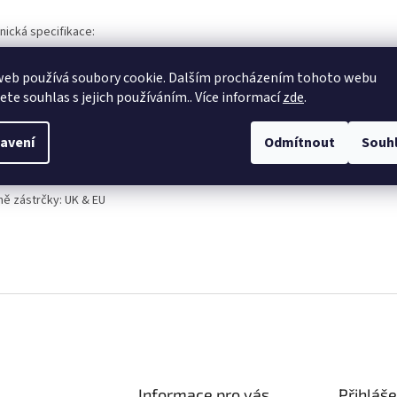
nická specifikace
:
web používá soubory cookie. Dalším procházením tohoto webu
jete souhlas s jejich používáním.. Více informací
zde
.
 pro baterie:
2
ry:
8 A
avení
Odmítnout
Souh
nost
:
0,64
kg
ně zástrčky
:
UK & EU
Informace pro vás
Přihláše