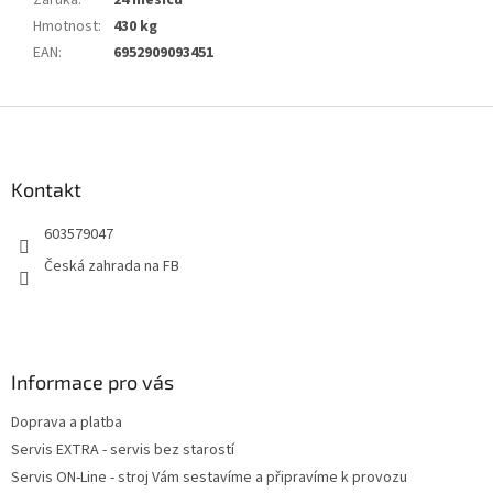
Záruka
:
24 měsíců
Hmotnost
:
430 kg
EAN
:
6952909093451
Z
á
p
a
Kontakt
t
603579047
í
Česká zahrada na FB
Informace pro vás
Doprava a platba
Servis EXTRA - servis bez starostí
Servis ON-Line - stroj Vám sestavíme a připravíme k provozu