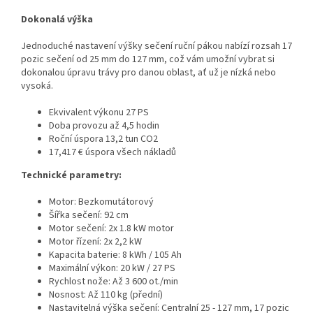
Dokonalá výška
Jednoduché nastavení výšky sečení ruční pákou nabízí rozsah
17
pozic sečení od 25 mm do 127 mm
, což vám umožní vybrat si
dokonalou úpravu trávy pro danou oblast, ať už je nízká nebo
vysoká.
Ekvivalent výkonu 27 PS
Doba provozu až 4,5 hodin
Roční úspora 13,2 tun CO2
17,417 € úspora všech nákladů
Technické parametry:
Motor:
Bezkomutátorový
Šířka sečení:
92 cm
Motor sečení:
2x 1.8 kW motor
Motor řízení:
2x 2,2 kW
Kapacita baterie:
8 kWh / 105 Ah
Maximální výkon:
20 kW / 27 PS
Rychlost nože:
Až 3 600 ot./min
Nosnost:
Až 110 kg (přední)
Nastavitelná výška sečení:
Centralní 25 - 127 mm, 17 pozic