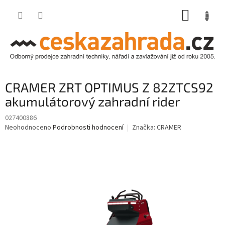
Přejít
NÁKUP
na
obsah
KOŠÍK
CRAMER ZRT OPTIMUS Z 82ZTCS92
akumulátorový zahradní rider
027400886
Průměrné
Neohodnoceno
Podrobnosti hodnocení
Značka:
CRAMER
hodnocení
produktu
je
0,0
z
5
hvězdiček.