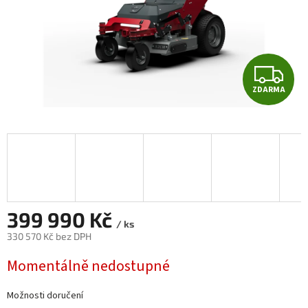
Z
ZDARMA
D
A
R
M
A
399 990 Kč
/ ks
330 570 Kč bez DPH
Měrná
Momentálně nedostupné
cena:
Možnosti doručení