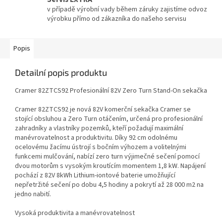
v případě výrobní vady během záruky zajistíme odvoz
výrobku přímo od zákazníka do našeho servisu
Popis
Detailní popis produktu
Cramer 82ZTCS92 Profesionální 82V Zero Turn Stand-On sekačka
Cram
er 82ZTCS92
je nová 82V komerční sekačka Cramer se
stojící obsluhou a
Zero Turn
otáčením, určená pro profesionální
zahradníky a vlastníky pozemků, kteří požadují maximální
manévrovatelnost a produktivitu. Díky
92 cm
odolnému
ocelovému žacímu ústrojí s bočním výhozem a volitelnými
funkcemi mulčování, nabízí zero turn výjimečné sečení pomocí
dvou motorům s vysokým kroutícím momentem
1,8 kW
. Napájení
pochází z 82V 8kWh Lithium-iontové baterie umožňující
nepřetržité sečení po dobu
4,5 hodiny
a pokrytí až
28 000 m2
na
jedno nabití.
Vysoká produktivita a manévrovatelnost