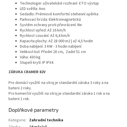
Technologie:
uživatelské rozhraní- ETO výstup
LED světla:
Ano
Sedadlo:
Prémiové komfortní stehenní opěrka
Parkovací brzda:
Elektromagnetická
Systém ochrany proti převrácení:
Ne
Rychlost vpřed:
Až 16 km/h
Rychlost couvání:
Až 6,4 km/h
Kapacita plochy:
Až 28 000 m2 | až 4,5 hodin
Doba nabíjení:
3 KW - 3 hodin nabíjení
Velikost kol:
Přední 28 cm,
Zadní 51 cm
Váha:
430 kg
Stupeň krytí:
IP IPX4
ZÁRUKA CRAMER 82V
Pro domácí využití:
na stroj je standardní záruka 3 roky a na
baterii 2 roky.
Pro komerční využití:
na stroj je standardní záruka 1 rok a na
baterii 1 rok.
Doplňkové parametry
Kategorie
:
Zahradní technika