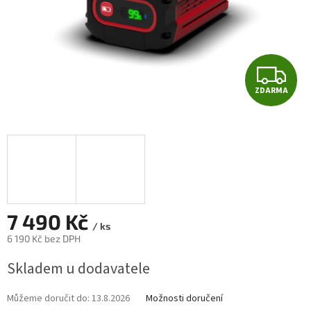
Z
ZDARMA
D
A
R
M
A
7 490 Kč
/ ks
6 190 Kč bez DPH
Měrná
Skladem u dodavatele
cena:
Můžeme doručit do:
13.8.2026
Možnosti doručení