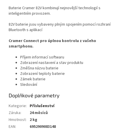
Baterie Cramer 82V
kombinují nejnovější technologií s
inteligentním provozem.
82
V baterie jsou vybaveny plným spojením pomocí rozhraní
Bluetooth s aplikací
Cramer Connect pro úplnou kontrolu z vašeho
smartphonu.
Příjem informací softwaru
Zobrazení nastavení a stav produktu
Změšna názvu baterie
Zobrazení teploty baterie
Zámek baterie
Sledování
Doplňkové parametry
Kategorie
:
Příslušenství
Záruka
:
24 měsíců
Hmotnost
:
2 kg
EAN
:
6952909083148