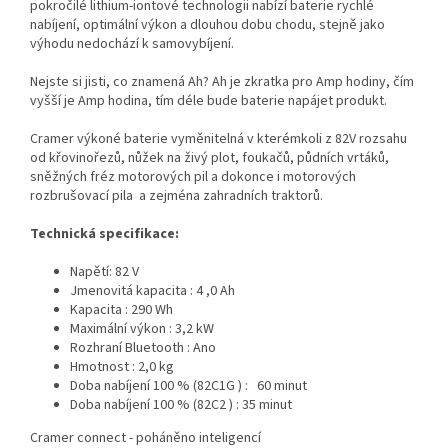
pokročilé lithium-iontové technologii nabízí baterie rychlé
nabíjení, optimální výkon a dlouhou dobu chodu, stejně jako
výhodu nedochází k samovybíjení.
Nejste si jisti, co znamená Ah? Ah je zkratka pro Amp hodiny, čím
vyšší je Amp hodina, tím déle bude baterie napájet produkt.
Cramer výkoné
baterie
vyměnitelná v kterémkoli z 82V rozsahu
od křovinořezů, nůžek na živý plot, foukačů, půdních vrtáků,
sněžných fréz motorových pil a dokonce i motorových
rozbrušovací pila a zejména zahradních traktorů.
Technická specifikace
:
Napětí:
82
V
Jmenovitá kapacita
:
4
,0 Ah
Kapacita
:
290
Wh
Maximální výkon
:
3,2
kW
Rozhraní Bluetooth
:
Ano
Hmotnost
:
2,0
kg
Doba nabíjení 100 % (82C1G
)
:
60
minut
Doba nabíjení 100 % (82C2
)
:
35
minut
Cramer connect - p
oháněno inteligencí