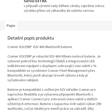
Servis EXTRA
v případě výrobní vady během záruky zajistíme odvoz
výrobku přímo od zákazníka do našeho servisu
Popis
Detailní popis produktu
Cramer 82V290P 82V 4
Ah Bluetooth baterie.
Cramer 82V290P je
robustní
82V 4
Ah lithium-iontová baterie. Je
vybaven pokročilou technologií článků a integrovaným LED
indikátorem napájení
s displejem
zobrazující stav nabití
v %
k
ompatibilní se systémem Cramer
Fleet Management
přes
Bluetooth
, který jasně ukazuje úroveň výkonu a kdy je
vyžadováno nabíjení.
Bater
ie je kompatibilní s veškerým 82
V nářadím Cramer
pro
naprostou flexibilitu a je vybavena připojením Bluetooth s
aplikací Cramer Connect pro zobrazení stavu nabití a dalších
užitečných
informací. Baterie s kapacitou 4
Ah
nabízí výkon 290
watthodin, což je ideální pro menší práce na zahradě. Díky