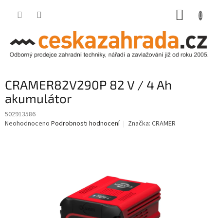
Přejít
NÁKUP
na
obsah
KOŠÍK
CRAMER82V290P 82 V / 4 Ah
akumulátor
502913586
Průměrné
Neohodnoceno
Podrobnosti hodnocení
Značka:
CRAMER
hodnocení
produktu
je
0,0
z
5
hvězdiček.