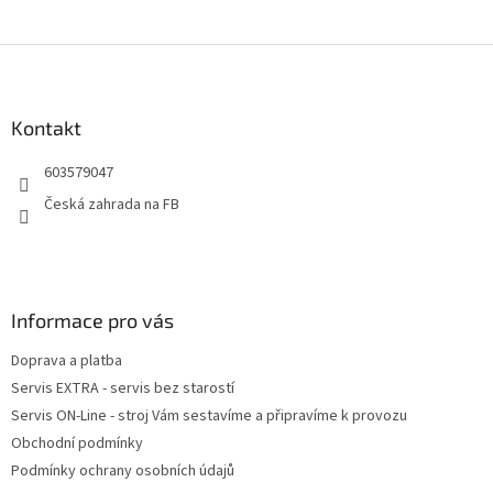
Z
á
p
a
Kontakt
t
603579047
í
Česká zahrada na FB
Informace pro vás
Doprava a platba
Servis EXTRA - servis bez starostí
Servis ON-Line - stroj Vám sestavíme a připravíme k provozu
Obchodní podmínky
Podmínky ochrany osobních údajů