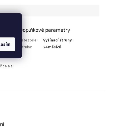
Doplňkové parametry
Kategorie
:
Vyžínací struny
lasím
Záruka
:
24 měsíců
řice a s
ní