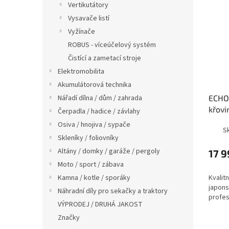
Vertikutátory
Vysavače listí
Vyžínače
ROBUS - víceúčelový systém
Čistící a zametací stroje
Elektromobilita
Akumulátorová technika
Nářadí dílna / dům / zahrada
ECHO
křovi
Čerpadla / hadice / závlahy
Blend
Osiva / hnojiva / sypače
S
Skleníky / foliovníky
Altány / domky / garáže / pergoly
17 9
Moto / sport / zábava
Kamna / kotle / sporáky
Kvalitn
japons
Náhradní díly pro sekačky a traktory
profes
VÝPRODEJ / DRUHÁ JAKOST
Značky