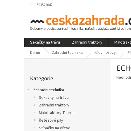
Přejít
603579047
na
obsah
Sekačky na trávu
Zahradní traktory
Malotrak
Domů
Zahradní technika
Křovinořezy
P
P
ECHO
o
Přeskočit
s
Průměr
Neohod
Kategorie
kategorie
t
hodnoce
r
produkt
Zahradní technika
a
je
Sekačky na trávu
0,0
n
z
Zahradní traktory
n
5
í
Malotraktory Tauros
hvězdič
p
Řetězové pily
a
Štípačky na dřevo