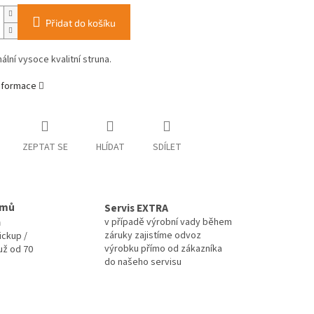
Přidat do košíku
ální vysoce kvalitní struna.
informace
ZEPTAT SE
HLÍDAT
SDÍLET
omů
Servis EXTRA
a
v případě výrobní vady během
záruky zajistíme odvoz
ickup /
výrobku přímo od zákazníka
už od 70
do našeho servisu