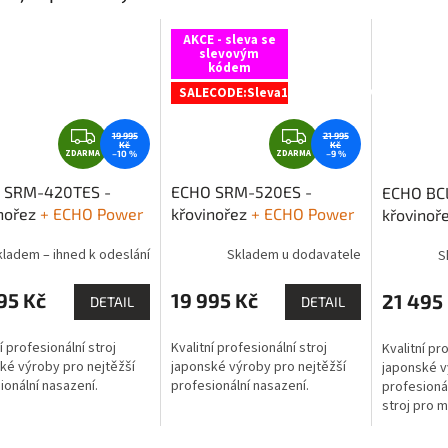
AKCE - sleva se
slevovým
kódem
SALECODE:Sleva15:1500:fix:CZK
Z
Z
19 995
21 995
Kč
Kč
ZDARMA
D
ZDARMA
D
–10 %
–9 %
A
A
 SRM-420TES -
ECHO SRM-520ES -
ECHO BC
R
R
nořez
+ ECHO Power
křovinořez
+ ECHO Power
křovinoř
M
M
 Gold motorový olej
Blend Gold motorový olej
Blend Go
A
A
kladem – ihned k odeslání
Skladem u dodavatele
S
95 Kč
19 995 Kč
21 495
DETAIL
DETAIL
í profesionální stroj
Kvalitní profesionální stroj
Kvalitní pr
ké výroby pro nejtěžší
japonské výroby pro nejtěžší
japonské v
ionální nasazení.
profesionální nasazení.
profesionál
stroj pro m
zesílenou 
nekomprom