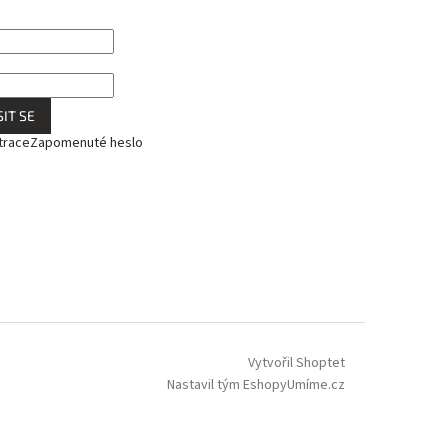
IT SE
trace
Zapomenuté heslo
Vytvořil Shoptet
Nastavil tým EshopyUmíme.cz