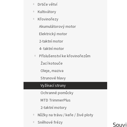
n
Drtiče větví
e
Kultivátory
l
Křovinořezy
Akumulátorový motor
Elektrický motor
2-taktní motor
4- taktní motor
Příslušenství ke křovinořezům
Žací kotouče
Oleje, maziva
Strunové hlavy
Vyžínací struny
Ochranné pomůcky
MTD TrimmerPlus
2-taktní motory
Nůžky na trávu / keře / živé ploty
Sněhové frézy
Souvi