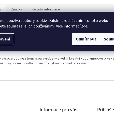
práci.
s
Značka
Ostatní informace
web používá soubory cookie. Dalším procházením tohoto webu
jete souhlas s jejich používáním.. Více informací
zde
.
ailní popis produktu
nické parametry:
avení
Odmítnout
Souh
Průměr: 3,0 mm
Délka: 15 m
 vysoce odolné struny jsou vyrobeny z velmi kvalitní kopolymerové prysky
nikou výborného vytlačování pro výkonnost nad očekávání.
Informace pro vás
Přihláše