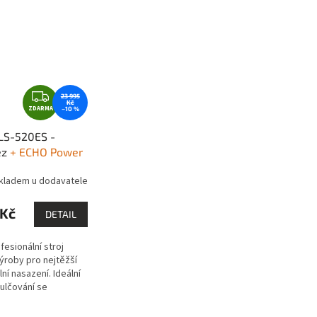
Z
23 995
Kč
ZDARMA
D
–10 %
A
LS-520ES -
R
ez
+ ECHO Power
M
ld motorový olej
A
kladem u dodavatele
 Kč
DETAIL
ofesionální stroj
ýroby pro nejtěžší
ní nasazení. Ideální
ulčování se
převodovkou pro
isní a náročnou