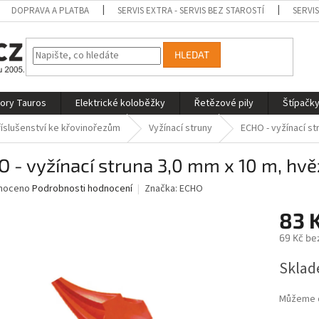
DOPRAVA A PLATBA
SERVIS EXTRA - SERVIS BEZ STAROSTÍ
SERVI
HLEDAT
tory Tauros
Elektrické koloběžky
Řetězové pily
Štípačky
říslušenství ke křovinořezům
Vyžínací struny
ECHO - vyžínací s
 - vyžínací struna 3,0 mm x 10 m, hv
né
noceno
Podrobnosti hodnocení
Značka:
ECHO
ní
83 
u
69 Kč be
Měrná
Sklad
cena:
ek.
Můžeme d