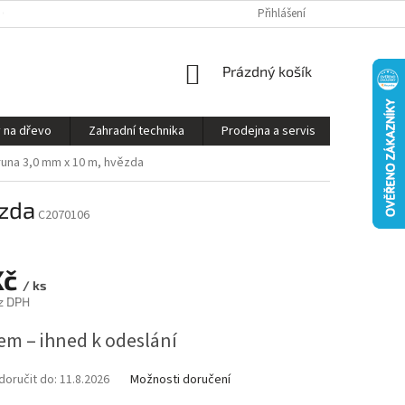
S ON-LINE - STROJ VÁM SESTAVÍME A PŘIPRAVÍME K PROVOZU
Přihlášení
OBCHODNÍ P
NÁKUPNÍ
Prázdný košík
KOŠÍK
 na dřevo
Zahradní technika
Prodejna a servis
Kontakty
truna 3,0 mm x 10 m, hvězda
ězda
C2070106
Kč
/ ks
z DPH
em – ihned k odeslání
oručit do:
11.8.2026
Možnosti doručení