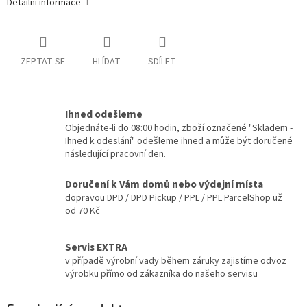
Detailní informace
ZEPTAT SE
HLÍDAT
SDÍLET
Ihned odešleme
Objednáte-li do 08:00 hodin, zboží označené "Skladem -
Ihned k odeslání" odešleme ihned a může být doručené
následující pracovní den.
Doručení k Vám domů nebo výdejní místa
dopravou DPD / DPD Pickup / PPL / PPL ParcelShop už
od 70 Kč
Servis EXTRA
v případě výrobní vady během záruky zajistíme odvoz
výrobku přímo od zákazníka do našeho servisu