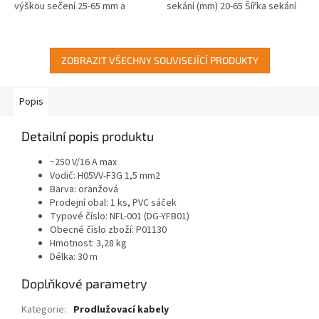
výškou sečení 25-65 mm a
sekání (mm) 20-65 Šířka sekání
šířkou střihu 320 mm. Má sběrný
(mm) 380 Průměr kol
koš 25 l, hlučnost 78,8 dB a
přední/zadní (mm) 152/178
váží...
Objem...
ZOBRAZIT VŠECHNY SOUVISEJÍCÍ PRODUKTY
Popis
Detailní popis produktu
~250 V/16 A max
Vodič: H05VV-F3G 1,5 mm2
Barva: oranžová
Prodejní obal: 1 ks, PVC sáček
Typové číslo: NFL-001 (DG-YFB01)
Obecné číslo zboží: P01130
Hmotnost: 3,28 kg
Délka: 30 m
Doplňkové parametry
Kategorie
:
Prodlužovací kabely