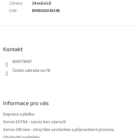
Záruka
:
24 měsíců
EAN
:
8595025343345
Z
á
p
a
Kontakt
t
603579047
í
Česká zahrada na FB
Informace pro vás
Doprava a platba
Servis EXTRA - servis bez starostí
Servis ON-Line - stroj Vám sestavíme a připravíme k provozu
Obchodní podmínky