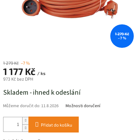
1 279 Kč
–7 %
1 279 Kč
–7 %
1 177 Kč
/ ks
973 Kč bez DPH
Měrná
Skladem - ihned k odeslání
cena:
Můžeme doručit do:
11.8.2026
Možnosti doručení
Přidat do košíku