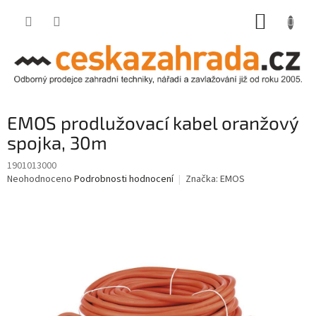
Přejít
NÁKUP
na
obsah
KOŠÍK
EMOS prodlužovací kabel oranžový
spojka, 30m
1901013000
Průměrné
Neohodnoceno
Podrobnosti hodnocení
Značka:
EMOS
hodnocení
produktu
je
0,0
z
5
hvězdiček.