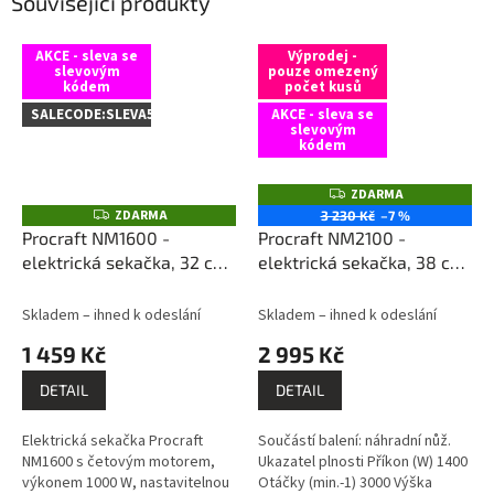
Související produkty
AKCE - sleva se
Výprodej -
slevovým
pouze omezený
kódem
počet kusů
SALECODE:SLEVA5:5:%
AKCE - sleva se
slevovým
kódem
ZDARMA
Z
D
ZDARMA
Z
3 230 Kč
–7 %
A
D
Procraft NM1600 -
Procraft NM2100 -
R
A
M
elektrická sekačka, 32 cm
elektrická sekačka, 38 cn
R
A
M
/ 1 000 W
/ 1 400 W
A
Skladem – ihned k odeslání
Skladem – ihned k odeslání
1 459 Kč
2 995 Kč
DETAIL
DETAIL
Elektrická sekačka Procraft
Součástí balení: náhradní nůž.
NM1600 s četovým motorem,
Ukazatel plnosti Příkon (W) 1400
výkonem 1000 W, nastavitelnou
Otáčky (min.-1) 3000 Výška