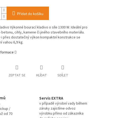
Přidat do košíku
ladivo Výkonné bourací kladivo o síle 1300 W. Ideální pro
 betonu, cihly, kamene či jiného stavebního materiálu.
e i přes dostatečný výkon kompaktní konstrukce se
í vahou 6,9 kg.
informace
ZEPTAT SE
HLÍDAT
SDÍLET
omů
Servis EXTRA
a
v případě výrobní vady během
záruky zajistíme odvoz
ickup /
výrobku přímo od zákazníka
už od 70