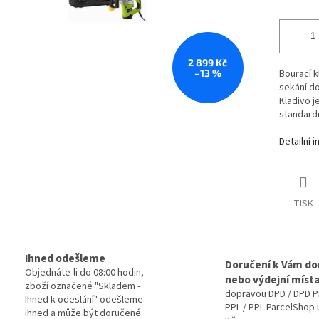
2 899 Kč
–13 %
Bourací k
sekání do
Kladivo j
standardn
Detailní 
TISK
Ihned odešleme
Doručení k Vám d
Objednáte-li do 08:00 hodin,
nebo výdejní míst
zboží označené "Skladem -
dopravou DPD / DPD P
Ihned k odeslání" odešleme
PPL / PPL ParcelShop 
ihned a může být doručené