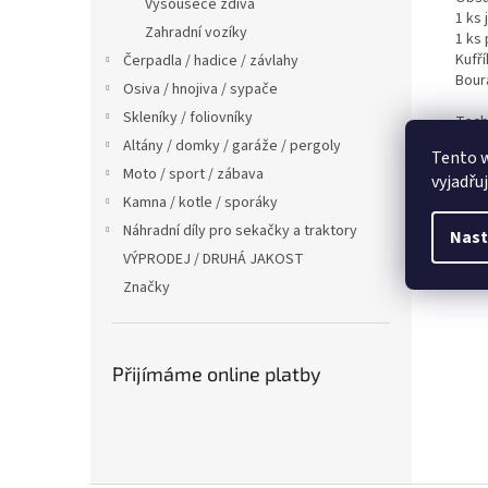
Vysoušeče zdiva
1 ks
Zahradní vozíky
1 ks 
Kufří
Čerpadla / hadice / závlahy
Bour
Osiva / hnojiva / sypače
Skleníky / foliovníky
Tech
Napět
Altány / domky / garáže / pergoly
Tento 
Přík
Moto / sport / zábava
vyjadřu
SDS-
Kamna / kotle / sporáky
Síla 
1 ks
Náhradní díly pro sekačky a traktory
Nast
1 ks 
VÝPRODEJ / DRUHÁ JAKOST
Hmot
Značky
Přijímáme online platby