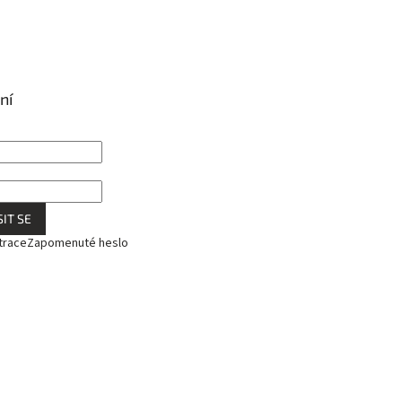
ní
IT SE
trace
Zapomenuté heslo