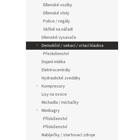
n
Dílenské vozíky
e
Dílenské stoly
l
Police / regály
Skříně na nářadí
Dílenské vysavače
Demoliční / sekací / vrtací kladiva
Přeslušenství
Dojení mléka
Elektrocentrály
Hydraulické zvedáky
Kompresory
Lisy na ovoce
Michadla / míchačky
Minibagry
Příslušenství
Příslušenství
Nabíječky / startovací zdroje