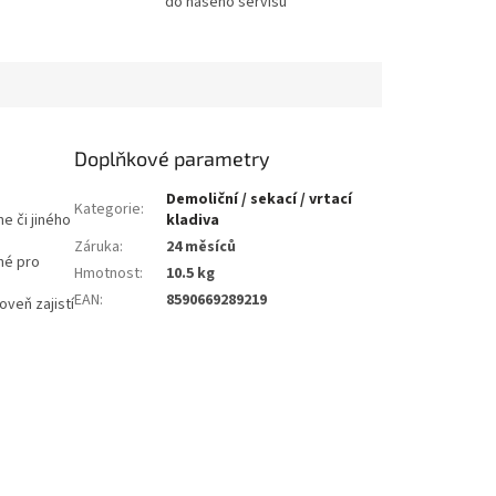
do našeho servisu
Doplňkové parametry
Demoliční / sekací / vrtací
Kategorie
:
e či jiného
kladiva
Záruka
:
24 měsíců
né pro
Hmotnost
:
10.5 kg
EAN
:
8590669289219
oveň zajistí