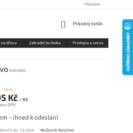
S ON-LINE - STROJ VÁM SESTAVÍME A PŘIPRAVÍME K PROVOZU
Přihlášení
OBCHODNÍ P
NÁKUPNÍ
Prázdný košík
KOŠÍK
 na dřevo
Zahradní technika
Prodejna a servis
Kontakty
ivo
50004085
–13 %
95 Kč
/ KS
 bez DPH
em – ihned k odeslání
oručit do:
7.8.2026
Možnosti doručení