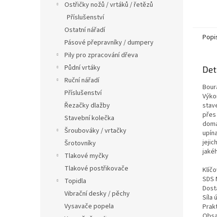
Ostřičky nožů / vrtáků / řetězů
Příslušenství
Ostatní nářadí
Popi
Pásové přepravníky / dumpery
Pily pro zpracování dřeva
Půdní vrtáky
Det
Ruční nářadí
Bour
Příslušenství
Výkon
Řezačky dlažby
stave
přes
Stavební kolečka
domá
Šroubováky / vrtačky
upína
jejic
Šrotovníky
jakéh
Tlakové myčky
Tlakové postřikovače
Klíčo
SDS 
Topidla
Dost
Vibrační desky / pěchy
Síla 
Vysavače popela
Prak
Obsa