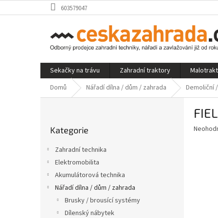
Přejít
603579047
na
obsah
Sekačky na trávu
Zahradní traktory
Malotrak
Domů
Nářadí dílna / dům / zahrada
Demoliční /
P
FIE
o
Přeskočit
s
Průměr
Neohod
Kategorie
kategorie
t
hodnoce
r
produkt
Zahradní technika
a
je
Elektromobilita
0,0
n
z
Akumulátorová technika
n
5
í
Nářadí dílna / dům / zahrada
hvězdič
p
Brusky / brousící systémy
a
Dílenský nábytek