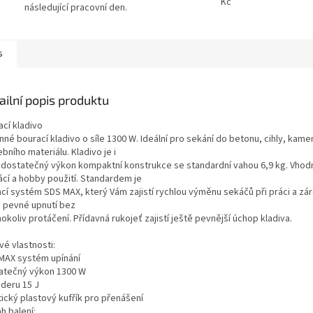
Kč
následující pracovní den.
s
ailní popis produktu
ací kladivo
né bourací kladivo o síle 1300 W. Ideální pro sekání do betonu, cihly, kamen
bního materiálu. Kladivo je i
 dostatečný výkon kompaktní konstrukce se standardní vahou 6,9 kg. Vhod
cí a hobby použití. Standardem je
cí systém SDS MAX, který Vám zajistí rychlou výměnu sekáčů při práci a zár
h pevné upnutí bez
okoliv protáčení. Přídavná rukojeť zajistí ještě pevnější úchop kladiva.
vé vlastnosti:
MAX systém upínání
atečný výkon 1300 W
úderu 15 J
tický plastový kufřík pro přenášení
h balení: