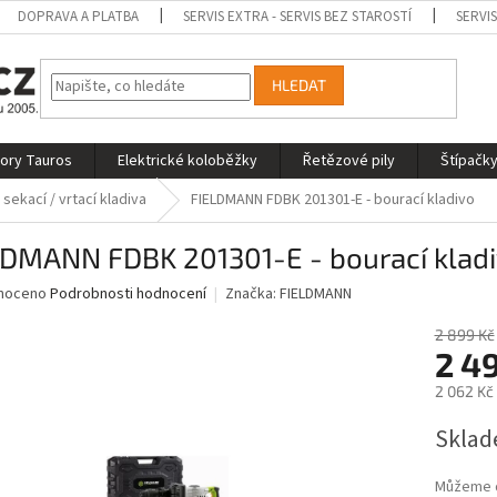
DOPRAVA A PLATBA
SERVIS EXTRA - SERVIS BEZ STAROSTÍ
SERVI
HLEDAT
tory Tauros
Elektrické koloběžky
Řetězové pily
Štípačky
 sekací / vrtací kladiva
FIELDMANN FDBK 201301-E - bourací kladivo
LDMANN FDBK 201301-E - bourací klad
né
noceno
Podrobnosti hodnocení
Značka:
FIELDMANN
ní
u
2 899 Kč
2 4
2 062 Kč
Měrná
Sklad
ek.
cena:
Můžeme d