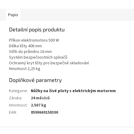
Popis
Detailní popis produktu
Příkon elektromotoru 500 W
Délka lišty 406 mm
Střih do průměru 16 mm
Systém bezpečnostních spínačů
Ochranný kryt lišty pro bezpečné skladování
Hmotnost 2,25 kg
Doplňkové parametry
Kategorie
:
Nůžky na živé ploty s elektrickým motorem
Záruka
:
24 měsíců
Hmotnost
:
2.507 kg
EAN
:
8590669158300
Z