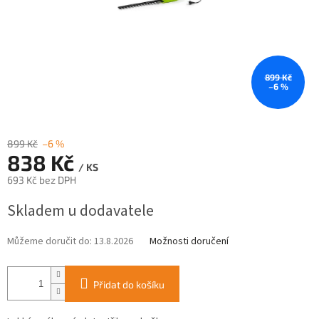
899 Kč
–6 %
899 Kč
–6 %
838 Kč
/ KS
693 Kč bez DPH
Měrná
Skladem u dodavatele
cena:
Můžeme doručit do:
13.8.2026
Možnosti doručení
Přidat do košíku