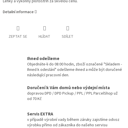
Lehký a výkonný plotostřih za skvělou cenu.
Detailní informace
ZEPTAT SE
HLÍDAT
SDÍLET
Ihned odešleme
Objednáte-li do 08:00 hodin, zboží označené "Skladem -
Ihned k odeslání" odešleme ihned a může být doručené
následující pracovní den.
Doručení k Vám domů nebo výdejní místa
dopravou DPD / DPD Pickup / PPL / PPL ParcelShop už
od 70 Kč
Servis EXTRA
v případě výrobní vady během záruky zajistíme odvoz
výrobku přímo od zákazníka do našeho servisu