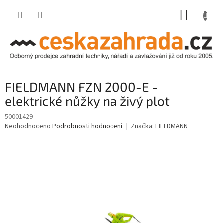
Přejít
NÁKUP
na
obsah
KOŠÍK
FIELDMANN FZN 2000-E -
elektrické nůžky na živý plot
50001429
Průměrné
Neohodnoceno
Podrobnosti hodnocení
Značka:
FIELDMANN
hodnocení
produktu
je
0,0
z
5
hvězdiček.