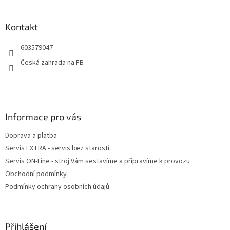
á
p
a
Kontakt
t
603579047
í
Česká zahrada na FB
Informace pro vás
Doprava a platba
Servis EXTRA - servis bez starostí
Servis ON-Line - stroj Vám sestavíme a připravíme k provozu
Obchodní podmínky
Podmínky ochrany osobních údajů
Přihlášení