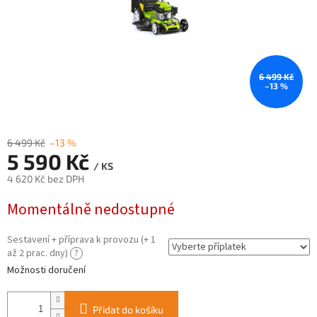
6 499 Kč
–13 %
6 499 Kč
–13 %
5 590 Kč
/ KS
4 620 Kč
bez DPH
Měrná
Momentálně nedostupné
cena:
Sestavení + příprava k provozu (+ 1
až 2 prac. dny)
?
Možnosti doručení
Přidat do košíku