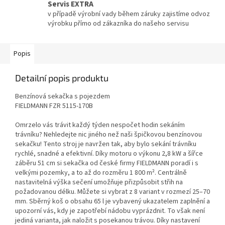
Servis EXTRA
v případě výrobní vady během záruky zajistíme odvoz
výrobku přímo od zákazníka do našeho servisu
Popis
Detailní popis produktu
Benzínová sekačka s pojezdem
FIELDMANN FZR 5115-170B
Omrzelo vás trávit každý týden nespočet hodin sekáním
trávníku? Nehledejte nic jiného než naši špičkovou benzínovou
sekačku! Tento stroj je navržen tak, aby bylo sekání trávníku
rychlé, snadné a efektivní. Díky motoru o výkonu 2,8 kW a šířce
záběru 51 cm si sekačka od české firmy FIELDMANN poradí i s
velkými pozemky, a to až do rozměru 1 800 m². Centrálně
nastavitelná výška sečení umožňuje přizpůsobit střih na
požadovanou délku. Můžete si vybrat z 8 variant v rozmezí 25–70
mm. Sběrný koš o obsahu 65 l je vybavený ukazatelem zaplnění a
upozorní vás, kdy je zapotřebí nádobu vyprázdnit. To však není
jediná varianta, jak naložit s posekanou trávou. Díky nastavení