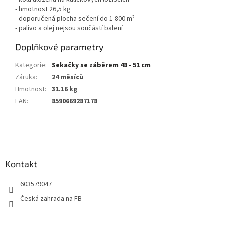
- hmotnost 26,5 kg
- doporučená plocha sečení do 1 800 m²
- palivo a olej nejsou součástí balení
Doplňkové parametry
Kategorie
:
Sekačky se záběrem 48 - 51 cm
Záruka
:
24 měsíců
Hmotnost
:
31.16 kg
EAN
:
8590669287178
Z
á
p
a
Kontakt
t
603579047
í
Česká zahrada na FB