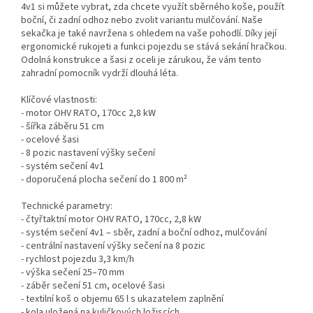
4v1 si můžete vybrat, zda chcete využít sběrného koše, použít
boční, či zadní odhoz nebo zvolit variantu mulčování. Naše
sekačka je také navržena s ohledem na vaše pohodlí. Díky její
ergonomické rukojeti a funkci pojezdu se stává sekání hračkou.
Odolná konstrukce a šasi z oceli je zárukou, že vám tento
zahradní pomocník vydrží dlouhá léta.
Klíčové vlastnosti:
- motor OHV RATO, 170cc 2,8 kW
- šířka záběru 51 cm
- ocelové šasi
- 8 pozic nastavení výšky sečení
- systém sečení 4v1
- doporučená plocha sečení do 1 800 m²
Technické parametry:
- čtyřtaktní motor OHV RATO, 170cc, 2,8 kW
- systém sečení 4v1 – sběr, zadní a boční odhoz, mulčování
- centrální nastavení výšky sečení na 8 pozic
- rychlost pojezdu 3,3 km/h
- výška sečení 25–70 mm
- záběr sečení 51 cm, ocelové šasi
- textilní koš o objemu 65 l s ukazatelem zaplnění
- kola uložená na kuličkových ložiscích