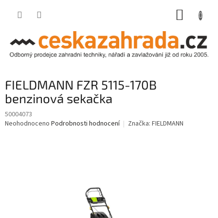
Přejít
NÁKUP
na
obsah
KOŠÍK
FIELDMANN FZR 5115-170B
benzinová sekačka
50004073
Průměrné
Neohodnoceno
Podrobnosti hodnocení
Značka:
FIELDMANN
hodnocení
produktu
je
0,0
z
5
hvězdiček.