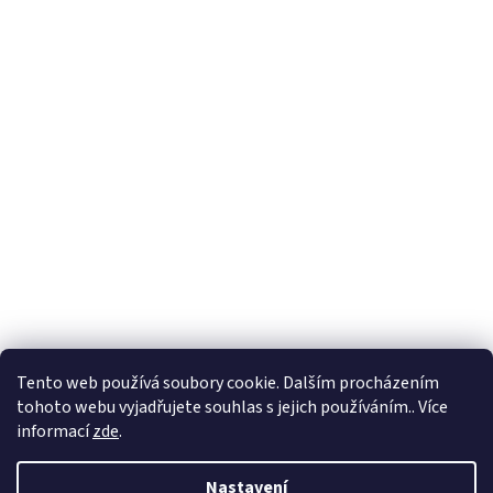
Tento web používá soubory cookie. Dalším procházením
tohoto webu vyjadřujete souhlas s jejich používáním.. Více
informací
zde
.
Nastavení