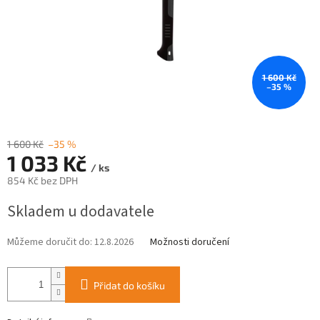
1 600 Kč
–35 %
1 600 Kč
–35 %
1 033 Kč
/ ks
854 Kč bez DPH
Měrná
Skladem u dodavatele
cena:
Můžeme doručit do:
12.8.2026
Možnosti doručení
Přidat do košíku