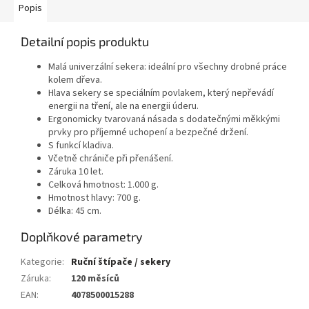
Popis
Detailní popis produktu
Malá univerzální sekera: ideální pro všechny drobné práce
kolem dřeva.
Hlava sekery se speciálním povlakem, který nepřevádí
energii na tření, ale na energii úderu.
Ergonomicky tvarovaná násada s dodatečnými měkkými
prvky pro příjemné uchopení a bezpečné držení.
S funkcí kladiva.
Včetně chrániče při přenášení.
Záruka 10 let.
Celková hmotnost: 1.000 g.
Hmotnost hlavy: 700 g.
Délka: 45 cm.
Doplňkové parametry
Kategorie
:
Ruční štípače / sekery
Záruka
:
120 měsíců
EAN
:
4078500015288