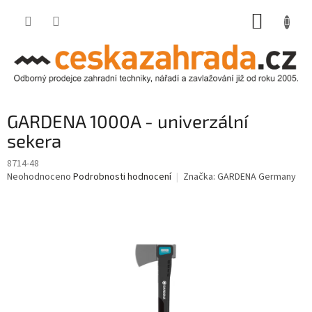
Přejít
NÁKUP
na
obsah
KOŠÍK
GARDENA 1000A - univerzální
sekera
8714-48
Průměrné
Neohodnoceno
Podrobnosti hodnocení
Značka:
GARDENA Germany
hodnocení
produktu
je
0,0
z
5
hvězdiček.