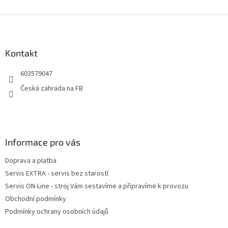
Z
á
p
a
Kontakt
t
603579047
í
Česká zahrada na FB
Informace pro vás
Doprava a platba
Servis EXTRA - servis bez starostí
Servis ON-Line - stroj Vám sestavíme a připravíme k provozu
Obchodní podmínky
Podmínky ochrany osobních údajů