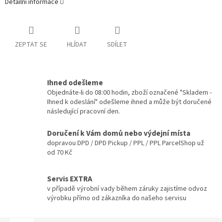
Detailní informace
ZEPTAT SE
HLÍDAT
SDÍLET
Ihned odešleme
Objednáte-li do 08:00 hodin, zboží označené "Skladem -
Ihned k odeslání" odešleme ihned a může být doručené
následující pracovní den.
Doručení k Vám domů nebo výdejní místa
dopravou DPD / DPD Pickup / PPL / PPL ParcelShop už
od 70 Kč
Servis EXTRA
v případě výrobní vady během záruky zajistíme odvoz
výrobku přímo od zákazníka do našeho servisu