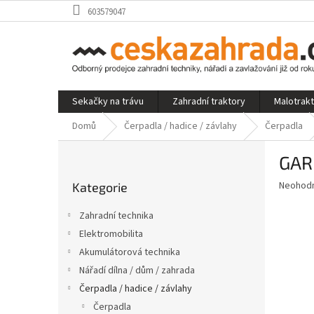
Přejít
603579047
na
obsah
Sekačky na trávu
Zahradní traktory
Malotrak
Domů
Čerpadla / hadice / závlahy
Čerpadla
P
GAR
o
Přeskočit
s
Průměr
Neohod
Kategorie
kategorie
t
hodnoce
r
produkt
Zahradní technika
a
je
Elektromobilita
0,0
n
z
Akumulátorová technika
n
5
í
Nářadí dílna / dům / zahrada
hvězdič
p
Čerpadla / hadice / závlahy
a
Čerpadla