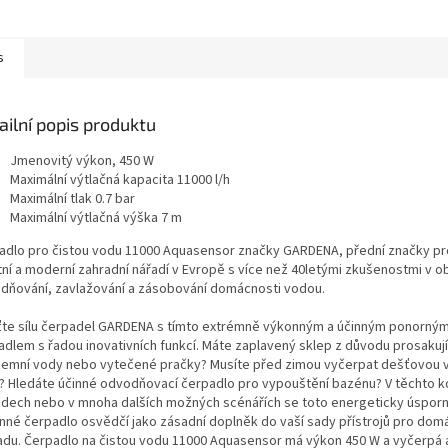
s
ailní popis produktu
Jmenovitý výkon, 450 W
Maximální výtlačná kapacita 11000 l/h
Maximální tlak 0.7 bar
Maximální výtlačná výška 7 m
adlo pro čistou vodu 11000 Aquasensor značky GARDENA, přední značky p
tní a moderní zahradní nářadí v Evropě s více než 40letými zkušenostmi v ob
dňování, zavlažování a zásobování domácnosti vodou.
ťte sílu čerpadel GARDENA s tímto extrémně výkonným a účinným ponorný
adlem s řadou inovativních funkcí. Máte zaplavený sklep z důvodu prosakují
emní vody nebo vytečené pračky? Musíte před zimou vyčerpat dešťovou 
? Hledáte účinné odvodňovací čerpadlo pro vypouštění bazénu? V těchto k
adech nebo v mnoha dalších možných scénářích se toto energeticky úsporn
nné čerpadlo osvědčí jako zásadní doplněk do vaší sady přístrojů pro dom
adu. Čerpadlo na čistou vodu 11000 Aquasensor má výkon 450 W a vyčerpá 