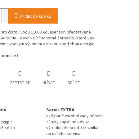
Přidat do košíku
 pro čistou vodu 11000 Aquasensor, představené
ARDENA, je vynikající ponorné čerpadlo, které vás
vým vysokým výkonem a nízkou spotřebou energie.
informace
ZEPTAT SE
HLÍDAT
SDÍLET
omů
Servis EXTRA
a
v případě výrobní vady během
záruky zajistíme odvoz
ickup /
výrobku přímo od zákazníka
už od 70
do našeho servisu