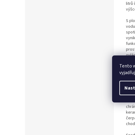
litrů
výšc
S pl
vodu
spot
vyni
funk
pros
ovlá
pro 
Tento 
kont
vyjadřu
časov
Aqua
Nast
pošk
tech
z hl
chrá
kera
čerp
chod