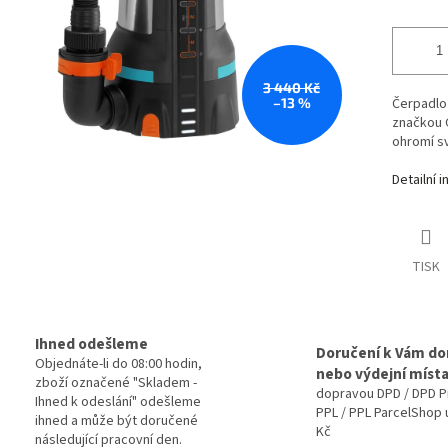
3 440 Kč
–13 %
Čerpadlo
značkou G
ohromí s
Detailní 
TISK
Ihned odešleme
Doručení k Vám d
Objednáte-li do 08:00 hodin,
nebo výdejní míst
zboží označené "Skladem -
dopravou DPD / DPD P
Ihned k odeslání" odešleme
PPL / PPL ParcelShop 
ihned a může být doručené
Kč
následující pracovní den.