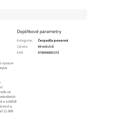
Doplňkové parametry
Kategorie
:
Čerpadla ponorná
Záruka
:
60 měsíců
EAN
:
078500053273
ro vysoce
lasti
m
cí
vodu ze
onkrétních
é a zvláště
ácnost a
až 11 000