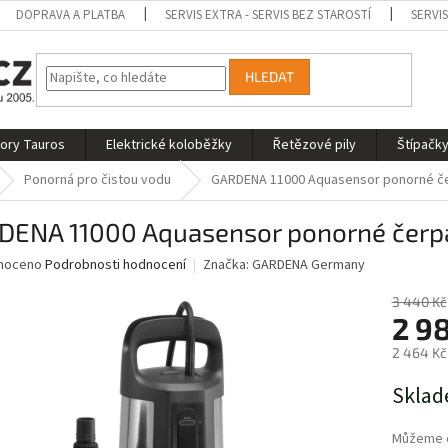
DOPRAVA A PLATBA
SERVIS EXTRA - SERVIS BEZ STAROSTÍ
SERVI
HLEDAT
tory Tauros
Elektrické koloběžky
Řetězové pily
Štípačky
Ponorná pro čistou vodu
GARDENA 11000 Aquasensor ponorné če
DENA 11000 Aquasensor ponorné čerpa
né
noceno
Podrobnosti hodnocení
Značka:
GARDENA Germany
ní
u
3 440 Kč
2 9
2 464 Kč
Měrná
Sklad
ek.
cena:
Můžeme d