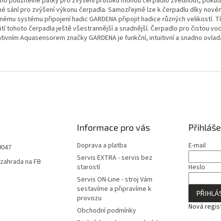
no použitelné patky pro zvýšení průtoku mohou čerpadlo zvednout, pokud
né sání pro zvýšení výkonu čerpadla. Samozřejmě lze k čerpadlu díky nov
nému systému připojení hadic GARDENA připojit hadice různých velikostí. T
ití tohoto čerpadla ještě všestrannější a snadnější. Čerpadlo pro čistou vo
ativním Aquasensorem značky GARDENA je funkční, intuitivní a snadno ovlad
Informace pro vás
Přihláše
Doprava a platba
E-mail
9047
Servis EXTRA - servis bez
zahrada na FB
starostí
Heslo
Servis ON-Line - stroj Vám
sestavíme a připravíme k
PŘIHLÁS
provozu
Nová regis
Obchodní podmínky