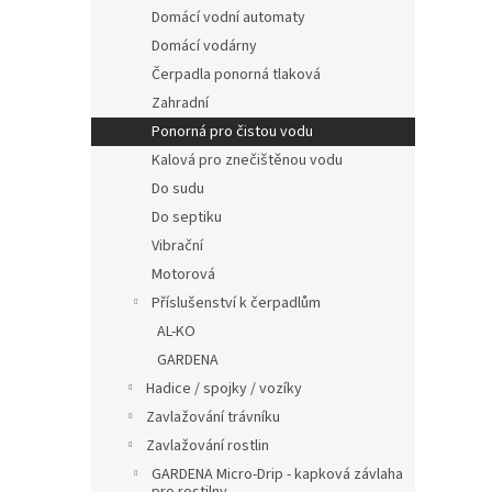
n
Domácí vodní automaty
e
Domácí vodárny
l
Čerpadla ponorná tlaková
Zahradní
Ponorná pro čistou vodu
Kalová pro znečištěnou vodu
Do sudu
Do septiku
Vibrační
Motorová
Příslušenství k čerpadlům
AL-KO
GARDENA
Hadice / spojky / vozíky
Zavlažování trávníku
Zavlažování rostlin
GARDENA Micro-Drip - kapková závlaha