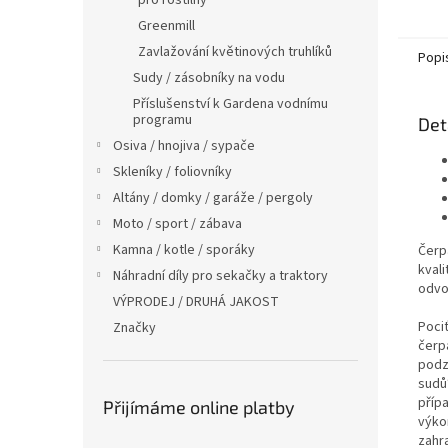
pro rostilny
Greenmill
Zavlažování květinových truhlíků
Popi
Sudy / zásobníky na vodu
Příslušenství k Gardena vodnímu
programu
Det
Osiva / hnojiva / sypače
Skleníky / foliovníky
Altány / domky / garáže / pergoly
Moto / sport / zábava
Kamna / kotle / sporáky
Čerp
kvali
Náhradní díly pro sekačky a traktory
odvo
VÝPRODEJ / DRUHÁ JAKOST
Poci
Značky
čerp
podz
sudů
příp
Přijímáme online platby
výko
zahr