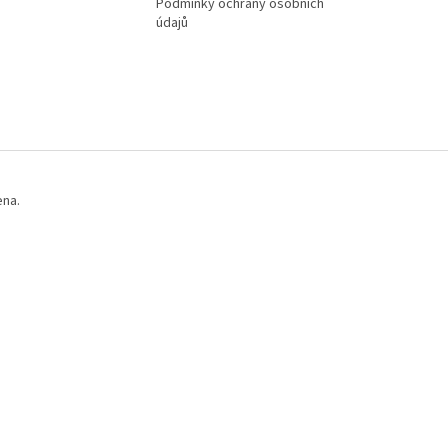
Podmínky ochrany osobních
údajů
ena.