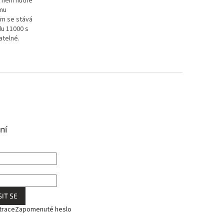
 není nutné
ému
ím se stává
du 11000 s
atelné.
ní
IT SE
trace
Zapomenuté heslo