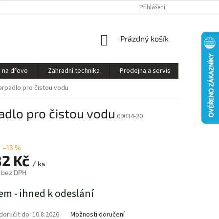
S ON-LINE - STROJ VÁM SESTAVÍME A PŘIPRAVÍME K PROVOZU
Přihlášení
OBCHODNÍ P
NÁKUPNÍ
Prázdný košík
KOŠÍK
 na dřevo
Zahradní technika
Prodejna a servis
Kontakty
rpadlo pro čistou vodu
dlo pro čistou vodu
09034-20
–13 %
82 Kč
/ ks
 bez DPH
em - ihned k odeslání
oručit do:
10.8.2026
Možnosti doručení