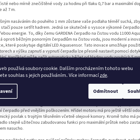
 čisté nebo mírně znečištěné vody za hodinu při tlaku 0,7 bar a maximální do
e až 7 m.
ošným nasáváním do pouhého 1 mm zůstane vaše podlaha téměř suchá, zb
 stačí pouze setřít hadrem. Jedná se skutečně o vysoce výkonné čerpadlo
řebou energie. To, díky čemu GARDENA čerpadlo na čistou vodu 11000 Aqu
ká oproti běžným ponorným čerpadlům na čistou vodu, jsou moderní a inova
ce, které poskytuje digitální LED Aquasensor. Tato inovace umožňuje použit
torech a výšku zapnutí a vypnutí čerpadla lze přesně nastavit pomocí dot
dání. Například může začít automaticky běžet od hladiny vody pouhých 5 mm 
ochranu sklepů před povodněmi. Aquasensor měří aktuální hladinu vody be
web používá soubory cookie. Dalším procházením tohoto webu
aktu a zobrazuje hodnotu pomocí snadno čitelných LED. Nechybí ani užitečn
jete souhlas s jejich používáním.. Více informací
zde
.
ače a intuitivní dotykové ovládání.
sensor eliminuje riziko chodu čerpadla nasucho a chrání jej tím před možn
avení
Odmítnout
Souh
ozením. To, co na vás zapůsobí, není pouze vnitřní fungování a vlastní och
nologie GARDENA čerpadla pro čistou vodu 11000 Aquasensor. Vnější plášť 
ediska odolnosti a designu. Plášť z nerezové oceli nejen dobře vypadá, ale 
ní čerpadlo před vnějším poškozením. Hřídel motoru má pro ještě větší odo
mický povlak s trojitým těsněním včetně olejové komory. Kromě toho má 
adlo stejně užitečnou zabudovanou funkci pro maximální průtok nebo zast
em nasucho.