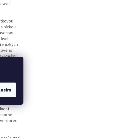
pravní
ytkovou
 s nízkou
asensor
tivní
í v úzkých
ykového
- ideální
z přímého
á funkce
ým
lasím
ranné
je špičkový
také účinně
lnost
ponorné
avení před