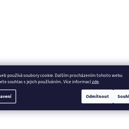
web používá soubory cookie. Dalším procházením tohoto webu
jete souhlas s jejich používáním.. Více informací
zde
.
avení
Odmítnout
Souh