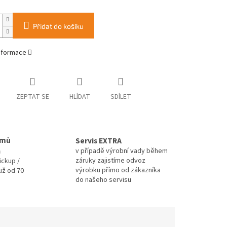
Přidat do košíku
informace
ZEPTAT SE
HLÍDAT
SDÍLET
omů
Servis EXTRA
a
v případě výrobní vady během
záruky zajistíme odvoz
ickup /
výrobku přímo od zákazníka
už od 70
do našeho servisu