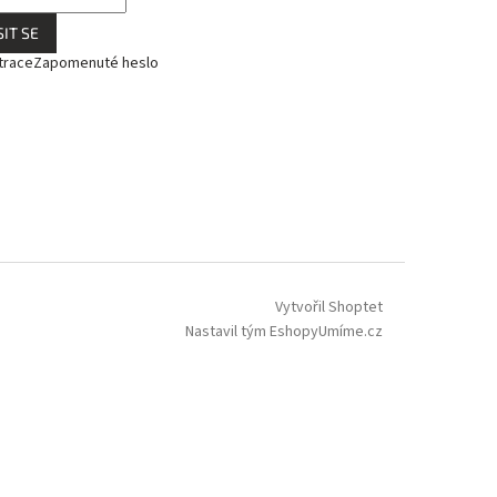
IT SE
trace
Zapomenuté heslo
Vytvořil Shoptet
Nastavil tým EshopyUmíme.cz