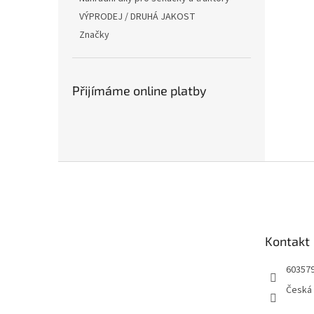
VÝPRODEJ / DRUHÁ JAKOST
Značky
Přijímáme online platby
Z
á
p
a
t
Kontakt
í
60357
Česká 