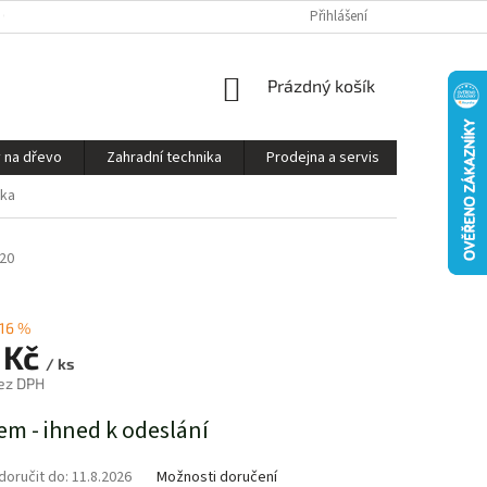
S ON-LINE - STROJ VÁM SESTAVÍME A PŘIPRAVÍME K PROVOZU
Přihlášení
OBCHODNÍ P
NÁKUPNÍ
Prázdný košík
KOŠÍK
 na dřevo
Zahradní technika
Prodejna a servis
Kontakty
lka
20
16 %
 Kč
/ ks
ez DPH
em - ihned k odeslání
oručit do:
11.8.2026
Možnosti doručení