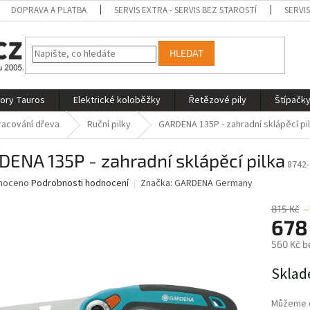
DOPRAVA A PLATBA
SERVIS EXTRA - SERVIS BEZ STAROSTÍ
SERVI
HLEDAT
tory Tauros
Elektrické koloběžky
Řetězové pily
Štípačky
pracování dřeva
Ruční pilky
GARDENA 135P - zahradní sklápěcí pi
ENA 135P - zahradní sklápěcí pilka
8742-
né
noceno
Podrobnosti hodnocení
Značka:
GARDENA Germany
ní
u
815 Kč
–
678
560 Kč b
Měrná
Sklad
ek.
cena:
Můžeme d