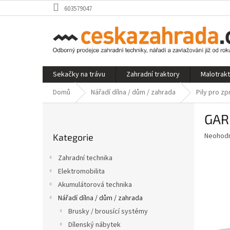
Přejít
603579047
na
obsah
Sekačky na trávu
Zahradní traktory
Malotrak
Domů
Nářadí dílna / dům / zahrada
Pily pro z
P
GARD
o
Přeskočit
s
Průměr
Neohod
Kategorie
kategorie
t
hodnoce
r
produkt
Zahradní technika
a
je
Elektromobilita
0,0
n
z
Akumulátorová technika
n
5
í
Nářadí dílna / dům / zahrada
hvězdič
p
Brusky / brousící systémy
a
Dílenský nábytek