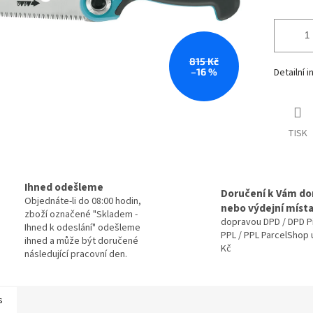
815 Kč
–16 %
Detailní 
TISK
Ihned odešleme
Doručení k Vám d
Objednáte-li do 08:00 hodin,
nebo výdejní míst
zboží označené "Skladem -
dopravou DPD / DPD P
Ihned k odeslání" odešleme
PPL / PPL ParcelShop 
ihned a může být doručené
Kč
následující pracovní den.
s