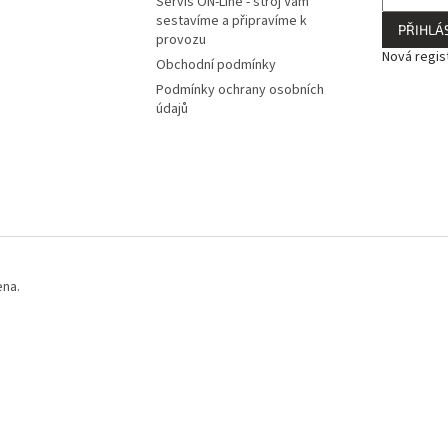
Servis ON-Line - stroj Vám
sestavíme a připravíme k
PŘIHLÁS
provozu
Nová regis
Obchodní podmínky
Podmínky ochrany osobních
údajů
ena.