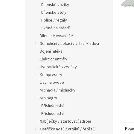
n
Dílenské vozíky
e
Dílenské stoly
l
Police / regály
Skříně na nářadí
Dílenské vysavače
Demoliční / sekací / vrtací kladiva
Dojení mléka
Elektrocentrály
Hydraulické zvedáky
Kompresory
Lisy na ovoce
Michadla / míchačky
Minibagry
Příslušenství
Příslušenství
Nabíječky / startovací zdroje
Popi
Ostřičky nožů / vrtáků / řetězů