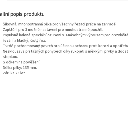
ailní popis produktu
Šikovná, mnohostranná pilka pro všechny řezací práce na zahradě.
Zajištění pro 3 možné nastavení pro mnohostranné použití.
Impulsně kalené speciální ozubení s 3-násobným výbrusem pro obzvlášt
řezání a hladký, čistý řez.
Tvrdě pochromovaný povrch pro účinnou ochranu proti korozi a opotřebe
Nesklouzává při tažných pohybech díky rukojeti s měkkými prvky a doda
stopkou.
S očkem na pověšení.
Délka pilky: 135 mm.
Záruka 25 let.