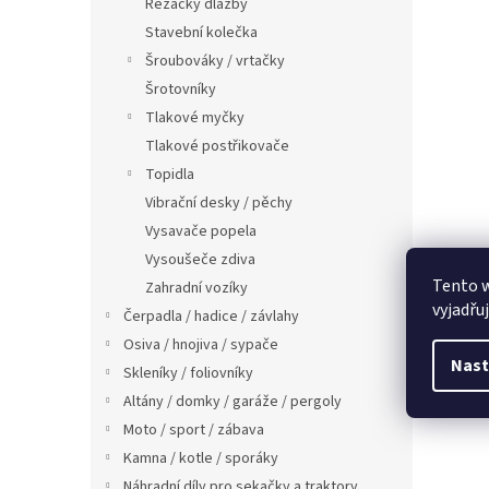
Řezačky dlažby
Stavební kolečka
Šroubováky / vrtačky
Šrotovníky
Tlakové myčky
Tlakové postřikovače
Topidla
Vibrační desky / pěchy
Vysavače popela
Vysoušeče zdiva
Tento 
Zahradní vozíky
vyjadřu
Čerpadla / hadice / závlahy
Osiva / hnojiva / sypače
Nast
Skleníky / foliovníky
Altány / domky / garáže / pergoly
Moto / sport / zábava
Kamna / kotle / sporáky
Náhradní díly pro sekačky a traktory