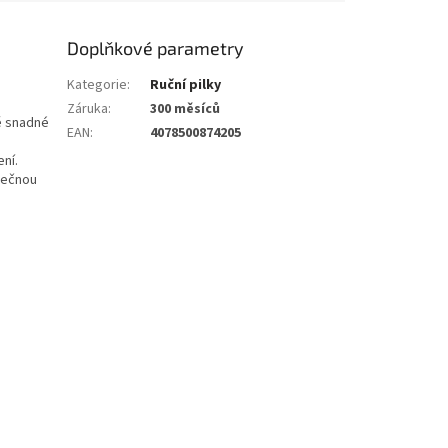
Doplňkové parametry
Kategorie
:
Ruční pilky
Záruka
:
300 měsíců
ě snadné
EAN
:
4078500874205
ní.
tečnou