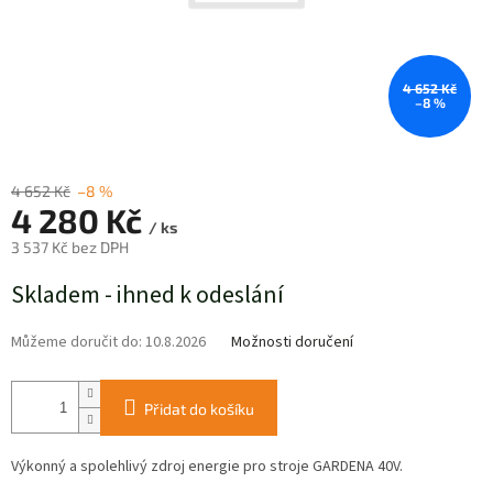
4 652 Kč
–8 %
4 652 Kč
–8 %
4 280 Kč
/ ks
3 537 Kč bez DPH
Měrná
Skladem - ihned k odeslání
cena:
Můžeme doručit do:
10.8.2026
Možnosti doručení
Přidat do košíku
Výkonný a spolehlivý zdroj energie pro stroje GARDENA 40V.