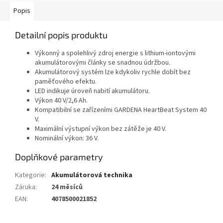
Popis
Detailní popis produktu
Výkonný a spolehlivý zdroj energie s lithium-iontovými
akumulátorovými články se snadnou údržbou.
Akumulátorový systém lze kdykoliv rychle dobít bez
paměťového efektu.
LED indikuje úroveň nabití akumulátoru.
Výkon 40 V/2,6 Ah.
Kompatibilní se zařízeními GARDENA HeartBeat System 40
V.
Maximální výstupní výkon bez zátěže je 40 V.
Nominální výkon: 36 V.
Doplňkové parametry
Kategorie
:
Akumulátorová technika
Záruka
:
24 měsíců
EAN
:
4078500021852