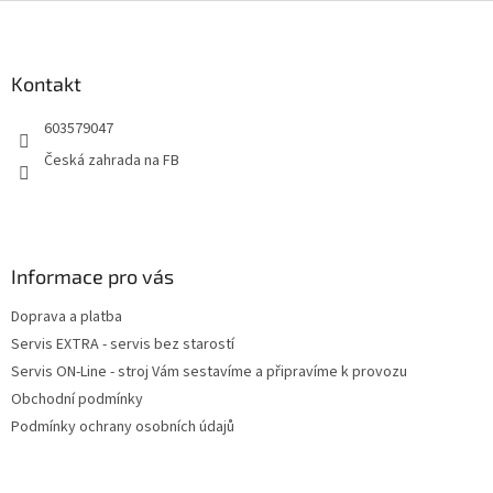
Z
á
p
a
Kontakt
t
603579047
í
Česká zahrada na FB
Informace pro vás
Doprava a platba
Servis EXTRA - servis bez starostí
Servis ON-Line - stroj Vám sestavíme a připravíme k provozu
Obchodní podmínky
Podmínky ochrany osobních údajů