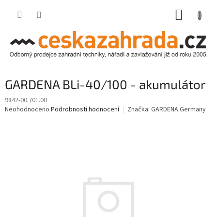
Přejít
NÁKUP
na
obsah
KOŠÍK
GARDENA BLi-40/100 - akumulátor
9842-00.701.00
Průměrné
Neohodnoceno
Podrobnosti hodnocení
Značka:
GARDENA Germany
hodnocení
produktu
je
0,0
z
5
hvězdiček.