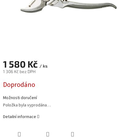
1 580 Kč
/ ks
1 306 Kč bez DPH
Měrná
Doprodáno
cena:
Možnosti doručení
Položka byla vyprodána…
Detailní informace