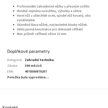
Profesionální zahradnické nůžky s přesným ostřím.
Vhodné zejména na květiny, výhonky a větve.
Horní nůž z ušlechtilé oceli, spodní nůž kovaný, oba
vyměnitelné.
Skloněná hlava nůžek, nastavitelné klouby nůžek.
Velmi pevná konstrukce pro dokonalé stříhání.
Max. průměr stříhané větve 22 mm.
Doplňkové parametry
Kategorie
:
Zahradní technika
Záruka
:
300 měsíců
EAN
:
4078500870207
Položka byla vyprodána…
Z
á
p
a
Kontakt