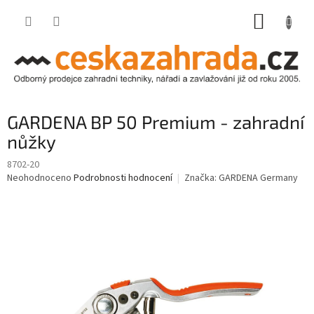
Přejít
NÁKUP
na
obsah
KOŠÍK
GARDENA BP 50 Premium - zahradní
nůžky
8702-20
Průměrné
Neohodnoceno
Podrobnosti hodnocení
Značka:
GARDENA Germany
hodnocení
produktu
je
0,0
z
5
hvězdiček.