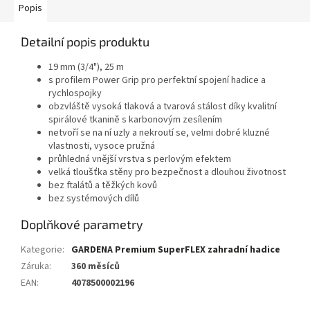
Popis
Detailní popis produktu
19 mm (3/4"), 25 m
s profilem Power Grip pro perfektní spojení hadice a
rychlospojky
obzvláště vysoká tlaková a tvarová stálost díky kvalitní
spirálové tkanině s karbonovým zesílením
netvoří se na ní uzly a nekroutí se, velmi dobré kluzné
vlastnosti, vysoce pružná
průhledná vnější vrstva s perlovým efektem
velká tloušťka stěny pro bezpečnost a dlouhou životnost
bez ftalátů a těžkých kovů
bez systémových dílů
Doplňkové parametry
Kategorie
:
GARDENA Premium SuperFLEX zahradní hadice
Záruka
:
360 měsíců
EAN
:
4078500002196