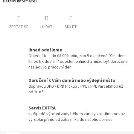
Detailní informace
ZEPTAT SE
HLÍDAT
SDÍLET
Ihned odešleme
Objednáte-li do 08:00 hodin, zboží označené "Skladem -
Ihned k odeslání" odešleme ihned a může být doručené
následující pracovní den.
Doručení k Vám domů nebo výdejní místa
dopravou DPD / DPD Pickup / PPL / PPL ParcelShop už
od 70 Kč
Servis EXTRA
v případě výrobní vady během záruky zajistíme odvoz
výrobku přímo od zákazníka do našeho servisu