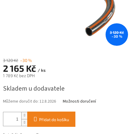
3 120 Kč
–30 %
3 120 Kč
–30 %
2 165 Kč
/ ks
1 789 Kč bez DPH
Měrná
Skladem u dodavatele
cena:
Můžeme doručit do:
12.8.2026
Možnosti doručení
Přidat do košíku