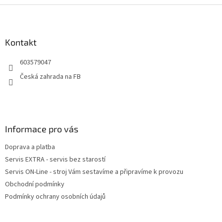
Z
á
p
a
Kontakt
t
603579047
í
Česká zahrada na FB
Informace pro vás
Doprava a platba
Servis EXTRA - servis bez starostí
Servis ON-Line - stroj Vám sestavíme a připravíme k provozu
Obchodní podmínky
Podmínky ochrany osobních údajů