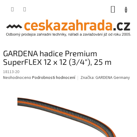
Přejít
NÁKUP
na
obsah
KOŠÍK
GARDENA hadice Premium
SuperFLEX 12 x 12 (3/4"), 25 m
18113-20
Průměrné
Neohodnoceno
Podrobnosti hodnocení
Značka:
GARDENA Germany
hodnocení
produktu
je
0,0
z
5
hvězdiček.