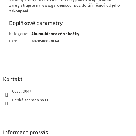
zaregistrujete na www.gardena.com/cz do tří měsíců od jeho
zakoupení.
Doplňkové parametry
Kategorie
:
Akumulátorové sekačky
EAN
:
4078500054164
Z
á
p
a
Kontakt
t
603579047
í
Česká zahrada na FB
Informace pro vás