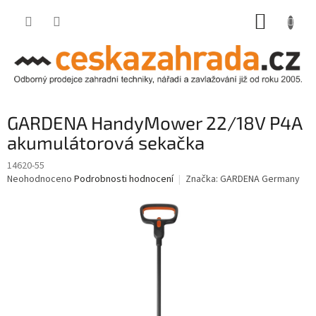
Přejít
NÁKUP
na
obsah
KOŠÍK
GARDENA HandyMower 22/18V P4A
akumulátorová sekačka
14620-55
Průměrné
Neohodnoceno
Podrobnosti hodnocení
Značka:
GARDENA Germany
hodnocení
produktu
je
0,0
z
5
hvězdiček.