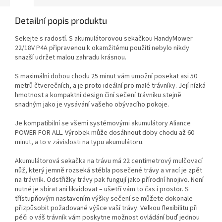
Detailní popis produktu
Sekejte s radostí. S akumulátorovou sekačkou HandyMower
22/18V P4A připravenou k okamžitému použití nebylo nikdy
snazší udržet malou zahradu krásnou.
S maximální dobou chodu 25 minut vám umožní posekat asi 50
metrů čtverečních, a je proto ideální pro malé trávníky. Její nízká
hmotnost a kompaktní design činí sečení trávníku stejně
snadným jako je vysávání vašeho obývacího pokoje.
Je kompatibilní se všemi systémovými akumulátory Aliance
POWER FOR ALL. Výrobek může dosáhnout doby chodu až 60
minut, a to v závislosti na typu akumulátoru.
Akumulátorová sekačka na trávu má 22 centimetrový mulčovací
nůž, který jemně rozseká stébla posečené trávy a vrací je zpět
na trávník. Odstřižky trávy pak fungují jako přírodní hnojivo. Není
nutné je sbírat ani likvidovat – ušetří vám to čas i prostor. S
třístupňovým nastavením výšky sečení se můžete dokonale
přizpůsobit požadované výšce vaší trávy. Velkou flexibilitu při
péči o váš trávník vám poskytne možnost ovládání buď jednou