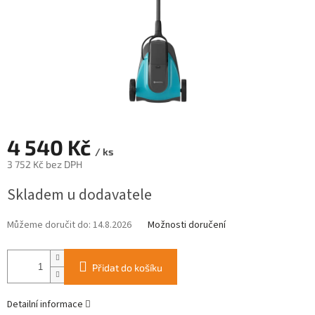
4 540 Kč
/ ks
3 752 Kč bez DPH
Měrná
Skladem u dodavatele
cena:
Můžeme doručit do:
14.8.2026
Možnosti doručení
Přidat do košíku
Detailní informace