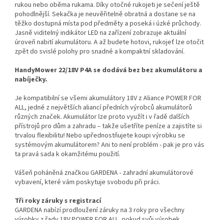
rukou nebo oběma rukama. Díky otočné rukojeti je sečení ještě
pohodlnější. Sekačka je neuvěřitelně obratná a dostane se na
těžko dostupná místa pod předměty a poseká i úzké průchody.
Jasně viditelný indikátor LED na zařízení zobrazuje aktuální
úroveň nabití akumulátoru. A až budete hotovi, rukojeť lze otočit
zpět do svislé polohy pro snadné a kompaktní skladování.
HandyMower 22/18V P4A se dodává bez bez akumulátoru a
nabíječky.
Je kompatibilní se všemi akumulátory 18V z Aliance POWER FOR
ALL, jedné z největších aliancí předních výrobců akumulátorů
různých značek. Akumulátor lze proto využít i v řadě dalších
přístrojů pro dům a zahradu – takže ušetříte peníze a zajistíte si
trvalou flexibilitu! Nebo upřednostňujete koupi výrobku se
systémovým akumulátorem? Ani to není problém - pak je pro vás
ta pravá sada k okamžitému použití.
Vášeň poháněná značkou GARDENA - zahradní akumulátorové
vybavení, které vám poskytuje svobodu při práci.
Tři roky záruky s registrací
GARDENA nabízí prodloužení záruky na 3 roky pro všechny
výrobky z řady 18V POWER FOR ALL, pokud svůj výrobek