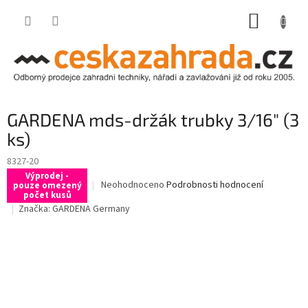
Přejít
NÁKUP
na
obsah
KOŠÍK
GARDENA mds-držák trubky 3/16" (3
ks)
8327-20
Výprodej -
Průměrné
Neohodnoceno
Podrobnosti hodnocení
pouze omezený
počet kusů
hodnocení
Značka:
GARDENA Germany
produktu
je
0,0
z
5
hvězdiček.