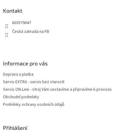
p
a
Kontakt
t
603579047
í
Česká zahrada na FB
Informace pro vás
Doprava a platba
Servis EXTRA - servis bez starostí
Servis ON-Line - stroj Vám sestavíme a připravíme k provozu
Obchodní podmínky
Podmínky ochrany osobních údajů
Přihlášení