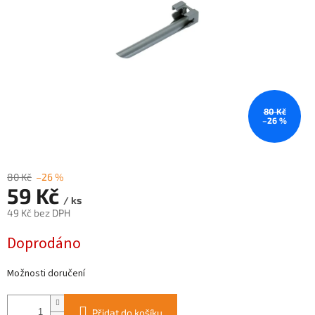
80 Kč
–26 %
80 Kč
–26 %
59 Kč
/ ks
49 Kč bez DPH
Měrná
Doprodáno
cena:
Možnosti doručení
Přidat do košíku