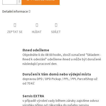
Detailní informace
ZEPTAT SE
HLÍDAT
SDÍLET
Ihned odešleme
Objednáte-li do 08:00 hodin, zboží označené "Skladem -
Ihned k odeslání" odešleme ihned a může být doručené
následující pracovní den.
Doručení k Vám domů nebo výdejní místa
dopravou DPD / DPD Pickup / PPL / PPL ParcelShop už
od 70 Kč
Servis EXTRA
v případě výrobní vady během záruky zajistíme odvoz
výrobku přímo od zákazníka do našeho servisu