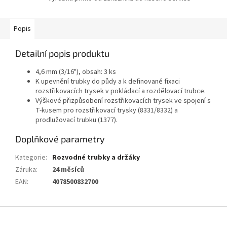
Popis
Detailní popis produktu
4,6 mm (3/16"), obsah: 3 ks
K upevnění trubky do půdy a k definované fixaci
rozstřikovacích trysek v pokládací a rozdělovací trubce.
Výškové přizpůsobení rozstřikovacích trysek ve spojení s
T-kusem pro rozstřikovací trysky (8331/8332) a
prodlužovací trubku (1377).
Doplňkové parametry
Kategorie
:
Rozvodné trubky a držáky
Záruka
:
24 měsíců
EAN
:
4078500832700
Z
á