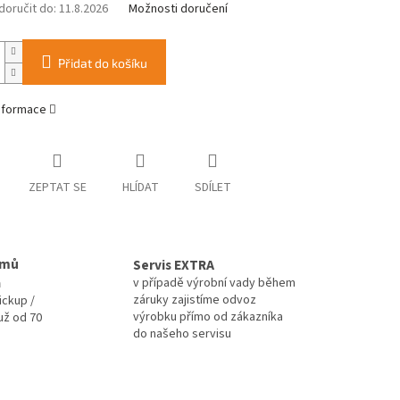
oručit do:
11.8.2026
Možnosti doručení
Přidat do košíku
informace
ZEPTAT SE
HLÍDAT
SDÍLET
omů
Servis EXTRA
a
v případě výrobní vady během
záruky zajistíme odvoz
ickup /
výrobku přímo od zákazníka
už od 70
do našeho servisu