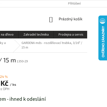
S ON-LINE - STROJ VÁM SESTAVÍME A PŘIPRAVÍME K PROVOZU
Přihlášení
OBCHODNÍ P
NÁKUPNÍ
Prázdný košík
KOŠÍK
 na dřevo
Zahradní technika
Prodejna a servis
Kontakty
ky a
GARDENA mds - rozdělovací trubka, 3/16" /
15 m
/ 15 m
1350-29
–24 %
 Kč
/ ks
ez DPH
em - ihned k odeslání