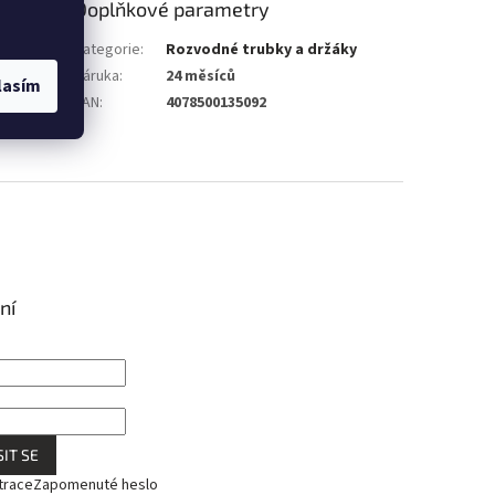
Doplňkové parametry
Kategorie
:
Rozvodné trubky a držáky
Záruka
:
24 měsíců
lasím
EAN
:
4078500135092
ní
IT SE
trace
Zapomenuté heslo