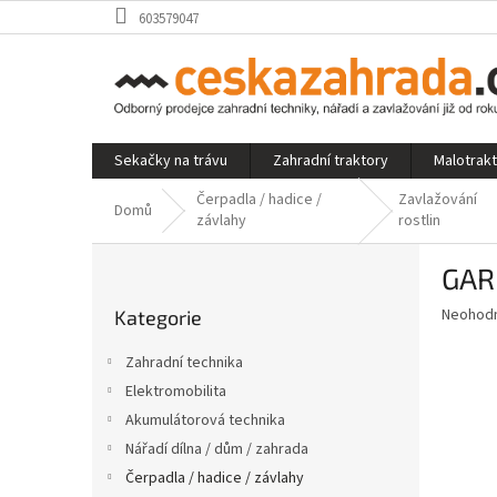
Přejít
603579047
na
obsah
Sekačky na trávu
Zahradní traktory
Malotrak
Čerpadla / hadice /
Zavlažování
Domů
závlahy
rostlin
P
GARD
o
Přeskočit
s
Průměr
Neohod
Kategorie
kategorie
t
hodnoce
r
produkt
Zahradní technika
a
je
Elektromobilita
0,0
n
z
Akumulátorová technika
n
5
í
Nářadí dílna / dům / zahrada
hvězdič
p
Čerpadla / hadice / závlahy