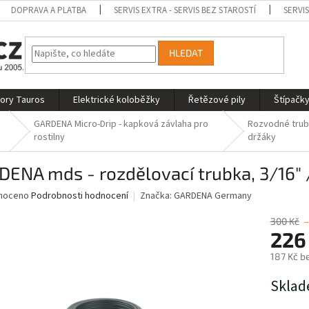
DOPRAVA A PLATBA
SERVIS EXTRA - SERVIS BEZ STAROSTÍ
SERVI
HLEDAT
tory Tauros
Elektrické koloběžky
Řetězové pily
Štípačky
GARDENA Micro-Drip - kapková závlaha pro
Rozvodné trub
rostilny
držáky
ENA mds - rozdělovací trubka, 3/16" 
né
noceno
Podrobnosti hodnocení
Značka:
GARDENA Germany
ní
u
300 Kč
226
187 Kč b
Měrná
Sklad
ek.
cena: