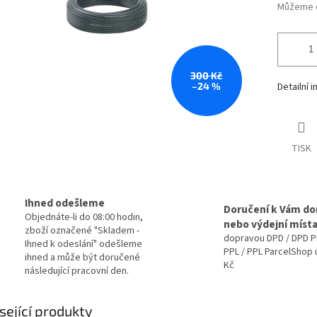
Můžeme d
300 Kč
–24 %
Detailní 
TISK
Ihned odešleme
Doručení k Vám d
Objednáte-li do 08:00 hodin,
nebo výdejní míst
zboží označené "Skladem -
dopravou DPD / DPD P
Ihned k odeslání" odešleme
PPL / PPL ParcelShop 
ihned a může být doručené
Kč
následující pracovní den.
sející produkty