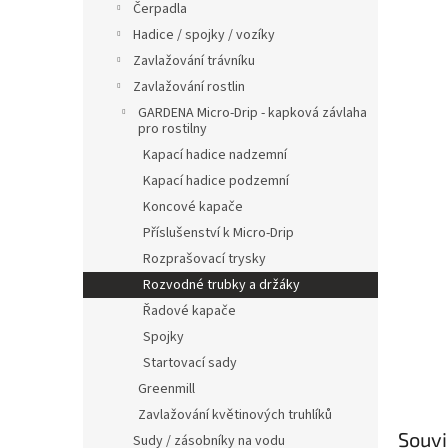
a
Čerpadla
n
Hadice / spojky / vozíky
e
Zavlažování trávníku
l
Zavlažování rostlin
GARDENA Micro-Drip - kapková závlaha
pro rostilny
Kapací hadice nadzemní
Kapací hadice podzemní
Koncové kapače
Příslušenství k Micro-Drip
Rozprašovací trysky
Rozvodné trubky a držáky
Řadové kapače
Spojky
Startovací sady
Greenmill
Zavlažování květinových truhlíků
Souvi
Sudy / zásobníky na vodu