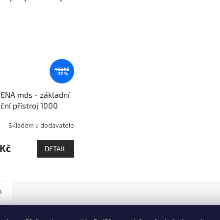
402 Kč
–32 %
ENA mds - základní
ční přístroj 1000
Skladem u dodavatele
 Kč
DETAIL
s