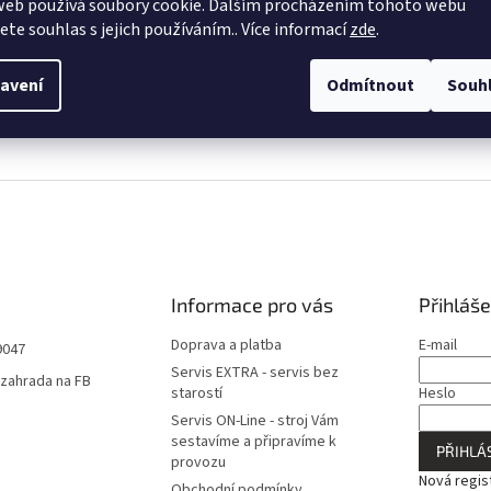
web používá soubory cookie. Dalším procházením tohoto webu
ailní popis produktu
jete souhlas s jejich používáním.. Více informací
zde
.
Role 15 m
Přiváděcí trubka pro kapače a rozprašovací trysky.
avení
Odmítnout
Souh
Nepropouští světlo a stabilizováno proti UV.
Pokládka možná nad i pod zemí.
Informace pro vás
Přihláše
Doprava a platba
E-mail
9047
Servis EXTRA - servis bez
zahrada na FB
starostí
Heslo
Servis ON-Line - stroj Vám
sestavíme a připravíme k
PŘIHLÁS
provozu
Nová regis
Obchodní podmínky