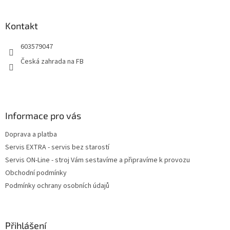
á
p
a
Kontakt
t
603579047
í
Česká zahrada na FB
Informace pro vás
Doprava a platba
Servis EXTRA - servis bez starostí
Servis ON-Line - stroj Vám sestavíme a připravíme k provozu
Obchodní podmínky
Podmínky ochrany osobních údajů
Přihlášení