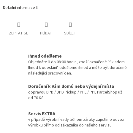
Detailní informace
ZEPTAT SE
HLÍDAT
SDÍLET
Ihned odešleme
Objednáte-li do 08:00 hodin, zboží označené "Skladem -
Ihned k odeslání" odešleme ihned a může být doručené
následující pracovní den.
Doručení k Vám domů nebo výdejní místa
dopravou DPD / DPD Pickup / PPL / PPL ParcelShop už
od 70 Kč
Servis EXTRA
v případě výrobní vady během záruky zajistíme odvoz
výrobku přímo od zákazníka do našeho servisu