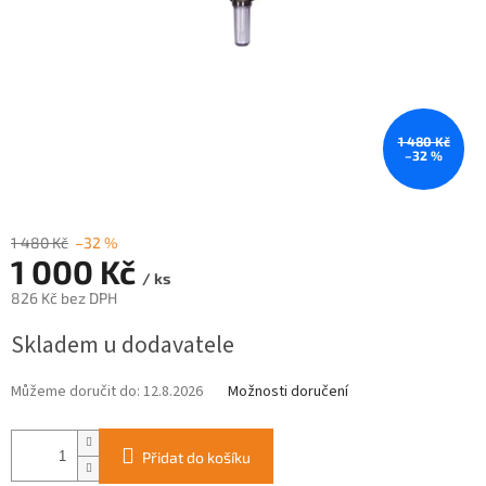
1 480 Kč
–32 %
1 480 Kč
–32 %
1 000 Kč
/ ks
826 Kč bez DPH
Měrná
Skladem u dodavatele
cena:
Můžeme doručit do:
12.8.2026
Možnosti doručení
Přidat do košíku