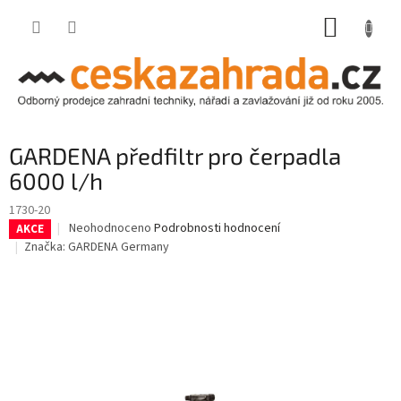
Přejít
NÁKUP
na
obsah
KOŠÍK
GARDENA předfiltr pro čerpadla
6000 l/h
1730-20
Průměrné
Neohodnoceno
Podrobnosti hodnocení
AKCE
hodnocení
Značka:
GARDENA Germany
produktu
je
0,0
z
5
hvězdiček.