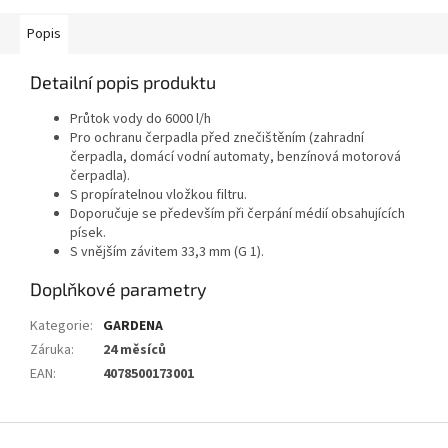
Popis
Detailní popis produktu
Průtok vody do 6000 l/h
Pro ochranu čerpadla před znečištěním (zahradní
čerpadla, domácí vodní automaty, benzínová motorová
čerpadla).
S propíratelnou vložkou filtru.
Doporučuje se především při čerpání médií obsahujících
písek.
S vnějším závitem 33,3 mm (G 1).
Doplňkové parametry
Kategorie
:
GARDENA
Záruka
:
24 měsíců
EAN
:
4078500173001
Z