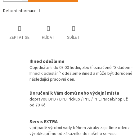
Detailní informace
ZEPTAT SE
HLÍDAT
SDÍLET
Ihned odešleme
Objednáte-li do 08:00 hodin, zboží označené "Skladem -
Ihned k odeslání" odešleme ihned a může být doručené
následující pracovní den.
Doručení k Vám domů nebo výdejní místa
dopravou DPD / DPD Pickup / PPL / PPL ParcelShop už
od 70 Kč
Servis EXTRA
v případě výrobní vady během záruky zajistíme odvoz
výrobku přímo od zákazníka do našeho servisu