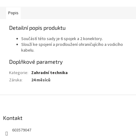
Popis
Detailní popis produktu
Součástí této sady je 6 spojek a 2 konektory.
Slouží ke spojení a prodloužení ohraničujícího a vodicího
kabelu.
Doplňkové parametry
Kategorie
:
Zahradní technika
Záruka
:
24 měsíců
Z
á
p
a
Kontakt
t
603579047
í