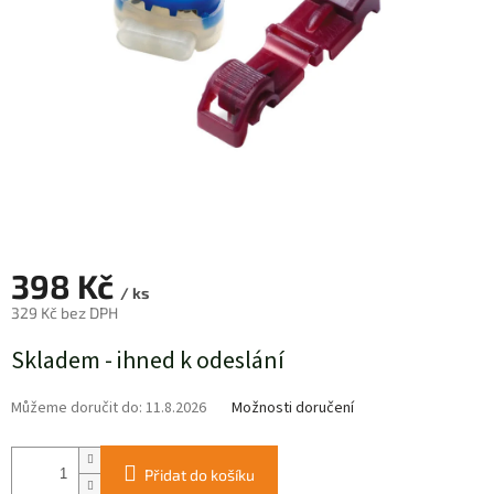
398 Kč
/ ks
329 Kč bez DPH
Měrná
Skladem - ihned k odeslání
cena:
Můžeme doručit do:
11.8.2026
Možnosti doručení
Přidat do košíku