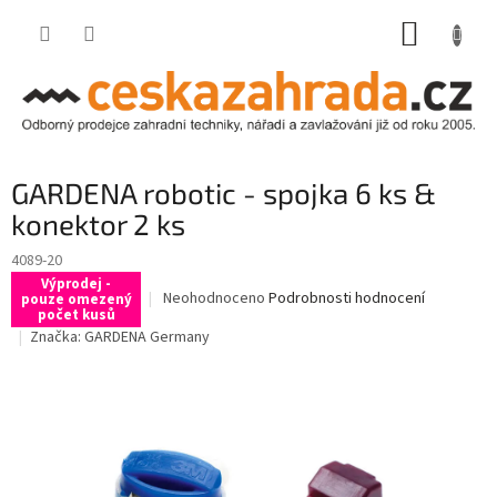
Přejít
NÁKUP
na
obsah
KOŠÍK
GARDENA robotic - spojka 6 ks &
konektor 2 ks
4089-20
Výprodej -
Průměrné
Neohodnoceno
Podrobnosti hodnocení
pouze omezený
počet kusů
hodnocení
Značka:
GARDENA Germany
produktu
je
0,0
z
5
hvězdiček.