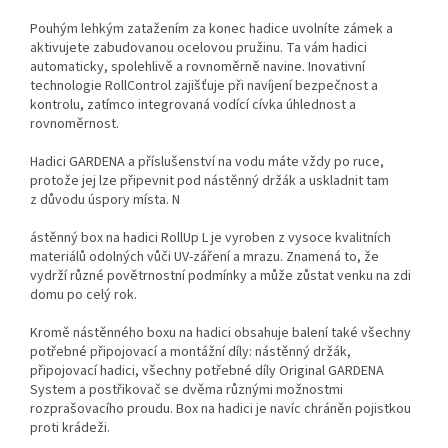
Pouhým lehkým zatažením za konec hadice uvolníte zámek a
aktivujete zabudovanou ocelovou pružinu. Ta vám hadici
automaticky, spolehlivě a rovnoměrně navine. Inovativní
technologie RollControl zajišťuje při navíjení bezpečnost a
kontrolu, zatímco integrovaná vodící cívka úhlednost a
rovnoměrnost.
Hadici GARDENA a příslušenství na vodu máte vždy po ruce,
protože jej lze připevnit pod nástěnný držák a uskladnit tam
z důvodu úspory místa. N
ástěnný box na hadici RollUp L je vyroben z vysoce kvalitních
materiálů odolných vůči UV-záření a mrazu. Znamená to, že
vydrží různé povětrnostní podmínky a může zůstat venku na zdi
domu po celý rok.
Kromě nástěnného boxu na hadici obsahuje balení také všechny
potřebné připojovací a montážní díly: nástěnný držák,
připojovací hadici, všechny potřebné díly Original GARDENA
System a postřikovač se dvěma různými možnostmi
rozprašovacího proudu. Box na hadici je navíc chráněn pojistkou
proti krádeži.