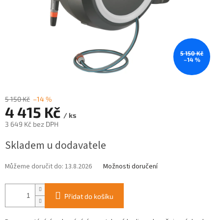
5 150 Kč
–14 %
5 150 Kč
–14 %
4 415 Kč
/ ks
3 649 Kč bez DPH
Měrná
Skladem u dodavatele
cena:
Můžeme doručit do:
13.8.2026
Možnosti doručení
Přidat do košíku