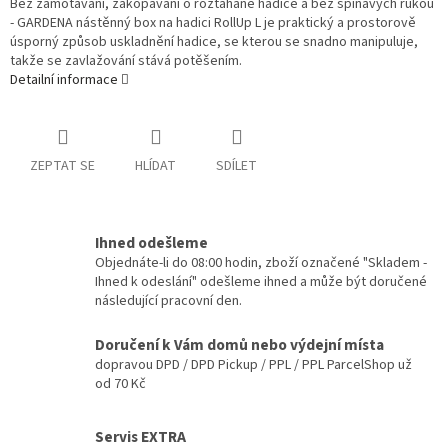
Bez zamotávání, zakopávání o roztahané hadice a bez špinavých rukou
- GARDENA nástěnný box na hadici RollUp L je praktický a prostorově
úsporný způsob uskladnění hadice, se kterou se snadno manipuluje,
takže se zavlažování stává potěšením.
Detailní informace
ZEPTAT SE
HLÍDAT
SDÍLET
Ihned odešleme
Objednáte-li do 08:00 hodin, zboží označené "Skladem -
Ihned k odeslání" odešleme ihned a může být doručené
následující pracovní den.
Doručení k Vám domů nebo výdejní místa
dopravou DPD / DPD Pickup / PPL / PPL ParcelShop už
od 70 Kč
Servis EXTRA