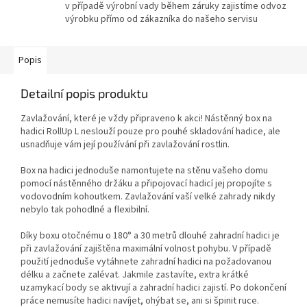
v případě výrobní vady během záruky zajistíme odvoz
výrobku přímo od zákazníka do našeho servisu
Popis
Detailní popis produktu
Zavlažování, které je vždy připraveno k akci! Nástěnný box na
hadici RollUp L neslouží pouze pro pouhé skladování hadice, ale
usnadňuje vám její používání při zavlažování rostlin.
Box na hadici jednoduše namontujete na stěnu vašeho domu
pomocí nástěnného držáku a připojovací hadicí jej propojíte s
vodovodním kohoutkem. Zavlažování vaší velké zahrady nikdy
nebylo tak pohodlné a flexibilní.
Díky boxu otočnému o 180° a 30 metrů dlouhé zahradní hadici je
při zavlažování zajištěna maximální volnost pohybu. V případě
použití jednoduše vytáhnete zahradní hadici na požadovanou
délku a začnete zalévat. Jakmile zastavíte, extra krátké
uzamykací body se aktivují a zahradní hadici zajistí. Po dokončení
práce nemusíte hadici navíjet, ohýbat se, ani si špinit ruce.