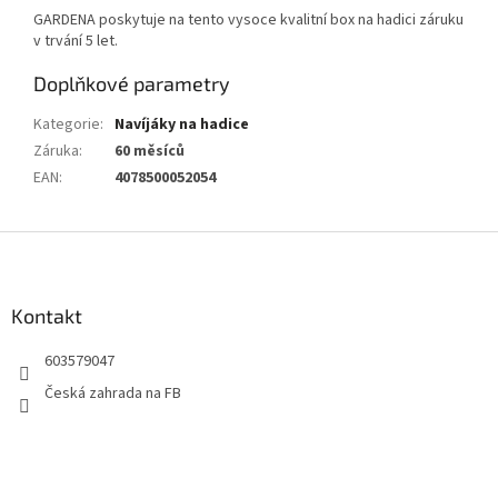
GARDENA poskytuje na tento vysoce kvalitní box na hadici záruku
v trvání 5 let.
Doplňkové parametry
Kategorie
:
Navíjáky na hadice
Záruka
:
60 měsíců
EAN
:
4078500052054
Z
á
p
a
Kontakt
t
603579047
í
Česká zahrada na FB