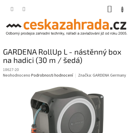
Přejít
NÁKUP
na
obsah
KOŠÍK
GARDENA RollUp L - nástěnný box
na hadici (30 m / šedá)
18627-20
Průměrné
Neohodnoceno
Podrobnosti hodnocení
Značka:
GARDENA Germany
hodnocení
produktu
je
0,0
z
5
hvězdiček.