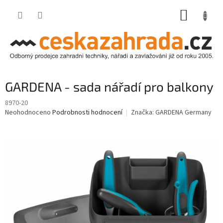
Přejít
NÁKUP
na
obsah
KOŠÍK
GARDENA - sada nářadí pro balkony
8970-20
Průměrné
Neohodnoceno
Podrobnosti hodnocení
Značka:
GARDENA Germany
hodnocení
produktu
je
0,0
z
5
hvězdiček.