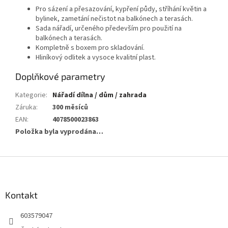
Pro sázení a přesazování, kypření půdy, stříhání květin a
bylinek, zametání nečistot na balkónech a terasách.
Sada nářadí, určeného především pro použití na
balkónech a terasách.
Kompletně s boxem pro skladování.
Hliníkový odlitek a vysoce kvalitní plast.
Doplňkové parametry
Kategorie
:
Nářadí dílna / dům / zahrada
Záruka
:
300 měsíců
EAN
:
4078500023863
Položka byla vyprodána…
Z
á
p
a
Kontakt
t
603579047
í