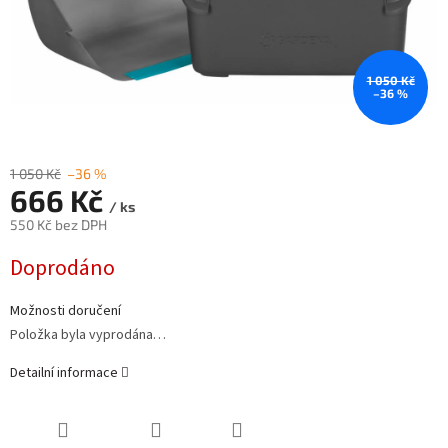
1 050 Kč
–36 %
1 050 Kč
–36 %
666 Kč
/ ks
550 Kč bez DPH
Měrná
Doprodáno
cena:
Možnosti doručení
Položka byla vyprodána…
Detailní informace