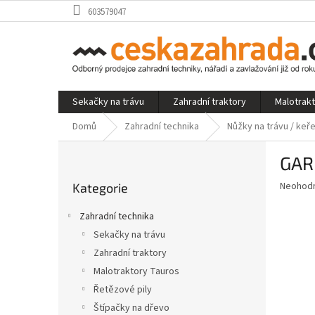
Přejít
603579047
na
obsah
Sekačky na trávu
Zahradní traktory
Malotrak
Domů
Zahradní technika
Nůžky na trávu / keře
P
GAR
o
Přeskočit
s
Průměr
Neohod
Kategorie
kategorie
t
hodnoce
r
produkt
Zahradní technika
a
je
Sekačky na trávu
0,0
n
z
Zahradní traktory
n
5
í
Malotraktory Tauros
hvězdič
p
Řetězové pily
a
Štípačky na dřevo