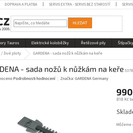
DOPRAVA A PLATBA
SERVIS EXTRA - SERVIS BEZ STAROSTÍ
SERVI
HLEDAT
tory Tauros
Elektrické koloběžky
Řetězové pily
Štípačky
 / živé ploty
GARDENA - sada nožů k nůžkám na keře
DENA - sada nožů k nůžkám na keře
5378
né
noceno
Podrobnosti hodnocení
Značka:
GARDENA Germany
ní
990
u
818 Kč b
Měrná
Sklad
cena:
ek.
Můžeme d