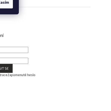
lasím
ní
IT SE
trace
Zapomenuté heslo