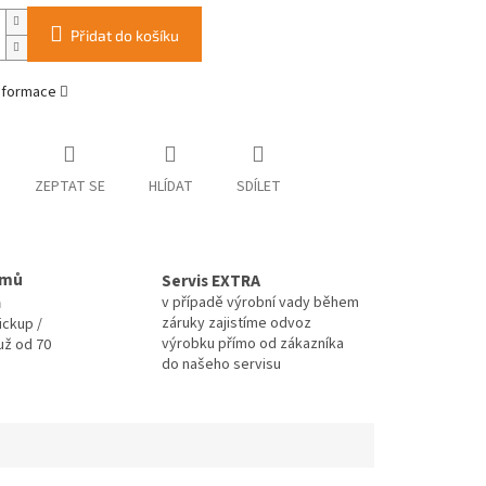
Přidat do košíku
informace
ZEPTAT SE
HLÍDAT
SDÍLET
omů
Servis EXTRA
a
v případě výrobní vady během
záruky zajistíme odvoz
ickup /
výrobku přímo od zákazníka
už od 70
do našeho servisu