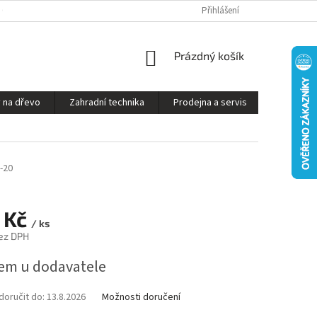
S ON-LINE - STROJ VÁM SESTAVÍME A PŘIPRAVÍME K PROVOZU
Přihlášení
OBCHODNÍ P
NÁKUPNÍ
Prázdný košík
KOŠÍK
 na dřevo
Zahradní technika
Prodejna a servis
Kontakty
-20
 Kč
/ ks
ez DPH
em u dodavatele
oručit do:
13.8.2026
Možnosti doručení