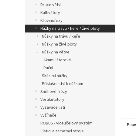
n
Drtiče větví
e
Kultivátory
l
Křovinořezy
Nůžky na trávu / keře / živé ploty
Nůžky na trávu / keře
Nůžky na živé ploty
Nůžky na větve
Akumulátorové
Ruční
Sklízecí nůžky
Příslušenství k nůžkám
Sněhové frézy
Vertikutátory
Vysavače listí
Vyžínače
ROBUS - víceúčelový systém
Popi
Čistící a zametací stroje