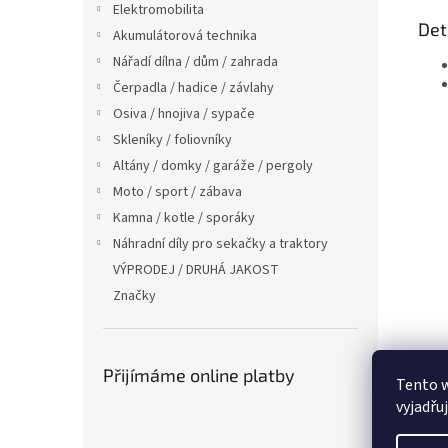
Elektromobilita
Det
Akumulátorová technika
Nářadí dílna / dům / zahrada
Čerpadla / hadice / závlahy
Osiva / hnojiva / sypače
Skleníky / foliovníky
Altány / domky / garáže / pergoly
Moto / sport / zábava
Kamna / kotle / sporáky
Náhradní díly pro sekačky a traktory
VÝPRODEJ / DRUHÁ JAKOST
Značky
Přijímáme online platby
Tento 
vyjadřu