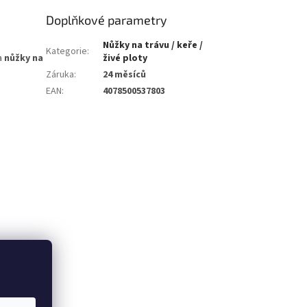
Doplňkové parametry
Nůžky na trávu / keře /
Kategorie
:
a
nůžky na
živé ploty
Záruka
:
24 měsíců
EAN
:
4078500537803