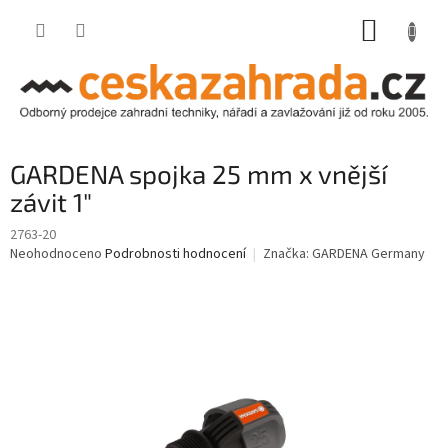
Přejít
NÁKUP
na
obsah
KOŠÍK
GARDENA spojka 25 mm x vnější
závit 1"
2763-20
Průměrné
Neohodnoceno
Podrobnosti hodnocení
Značka:
GARDENA Germany
hodnocení
produktu
je
0,0
z
5
hvězdiček.