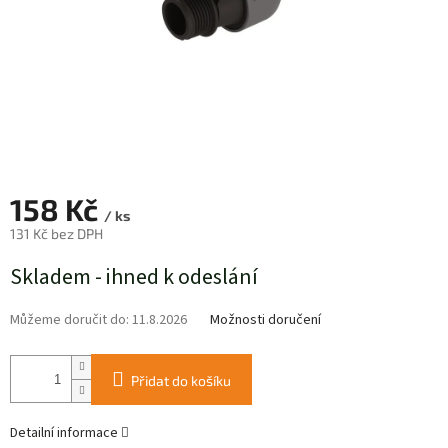
158 Kč
/ ks
131 Kč bez DPH
Měrná
Skladem - ihned k odeslání
cena:
Můžeme doručit do:
11.8.2026
Možnosti doručení
Přidat do košíku
Detailní informace