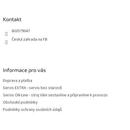
á
p
a
Kontakt
t
603579047
í
Česká zahrada na FB
Informace pro vás
Doprava a platba
Servis EXTRA - servis bez starostí
Servis ON-Line - stroj Vám sestavíme a připravíme k provozu
Obchodní podmínky
Podmínky ochrany osobních údajů