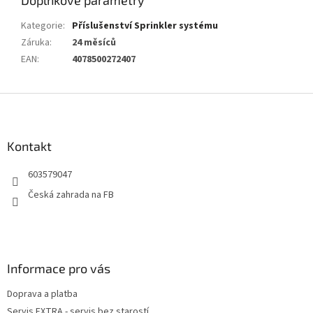
Kategorie
:
Příslušenství Sprinkler systému
Záruka
:
24 měsíců
EAN
:
4078500272407
Z
á
p
a
Kontakt
t
603579047
í
Česká zahrada na FB
Informace pro vás
Doprava a platba
Servis EXTRA - servis bez starostí