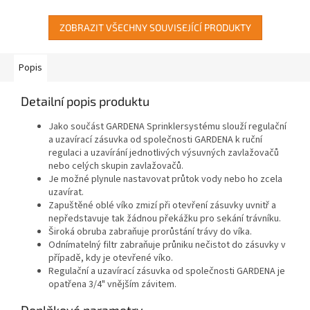
ZOBRAZIT VŠECHNY SOUVISEJÍCÍ PRODUKTY
Popis
Detailní popis produktu
Jako součást GARDENA Sprinklersystému slouží regulační
a uzavírací zásuvka od společnosti GARDENA k ruční
regulaci a uzavírání jednotlivých výsuvných zavlažovačů
nebo celých skupin zavlažovačů.
Je možné plynule nastavovat průtok vody nebo ho zcela
uzavírat.
Zapuštěné oblé víko zmizí při otevření zásuvky uvnitř a
nepředstavuje tak žádnou překážku pro sekání trávníku.
Široká obruba zabraňuje prorůstání trávy do víka.
Odnímatelný filtr zabraňuje průniku nečistot do zásuvky v
případě, kdy je otevřené víko.
Regulační a uzavírací zásuvka od společnosti GARDENA je
opatřena 3/4" vnějším závitem.
Doplňkové parametry