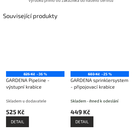
výrobku přímo od zákazníka do našeho servisu
Související produkty
825 Kč
–36 %
603 Kč
–25 %
GARDENA Pipeline -
GARDENA sprinklersystem
výstupní krabice
- připojovací krabice
Skladem u dodavatele
Skladem - ihned k odeslání
525 Kč
449 Kč
DETAIL
DETAIL