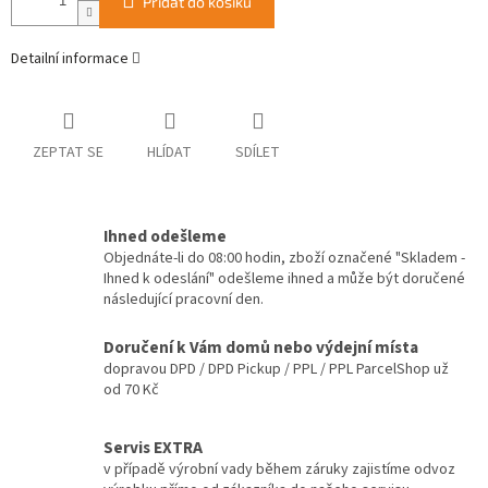
Přidat do košíku
Detailní informace
ZEPTAT SE
HLÍDAT
SDÍLET
Ihned odešleme
Objednáte-li do 08:00 hodin, zboží označené "Skladem -
Ihned k odeslání" odešleme ihned a může být doručené
následující pracovní den.
Doručení k Vám domů nebo výdejní místa
dopravou DPD / DPD Pickup / PPL / PPL ParcelShop už
od 70 Kč
Servis EXTRA
v případě výrobní vady během záruky zajistíme odvoz