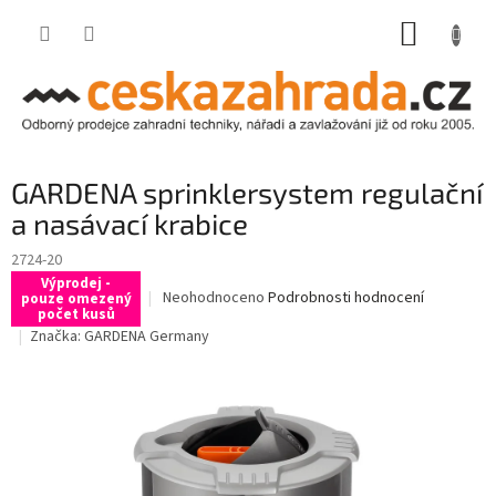
Přejít
NÁKUP
na
obsah
KOŠÍK
GARDENA sprinklersystem regulační
a nasávací krabice
2724-20
Výprodej -
Průměrné
Neohodnoceno
Podrobnosti hodnocení
pouze omezený
počet kusů
hodnocení
Značka:
GARDENA Germany
produktu
je
0,0
z
5
hvězdiček.