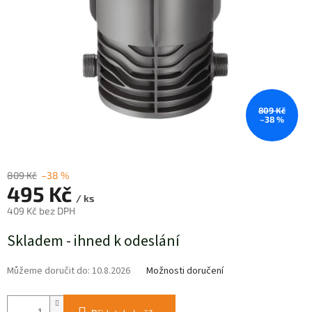
809 Kč
–38 %
809 Kč
–38 %
495 Kč
/ ks
409 Kč bez DPH
Měrná
Skladem - ihned k odeslání
cena:
Můžeme doručit do:
10.8.2026
Možnosti doručení