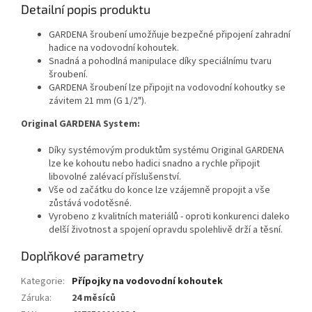
Detailní popis produktu
GARDENA šroubení umožňuje bezpečné připojení zahradní
hadice na vodovodní kohoutek.
Snadná a pohodlná manipulace díky speciálnímu tvaru
šroubení.
GARDENA šroubení lze připojit na vodovodní kohoutky se
závitem 21 mm (G 1/2").
Original GARDENA System:
Díky systémovým produktům systému Original GARDENA
lze ke kohoutu nebo hadici snadno a rychle připojit
libovolné zalévací příslušenství.
Vše od začátku do konce lze vzájemně propojit a vše
zůstává vodotěsné.
Vyrobeno z kvalitních materiálů - oproti konkurenci daleko
delší životnost a spojení opravdu spolehlivě drží a těsní.
Doplňkové parametry
Kategorie
:
Přípojky na vodovodní kohoutek
Záruka
:
24 měsíců