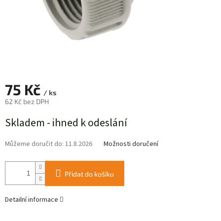
75 Kč
/ ks
62 Kč bez DPH
Měrná
Skladem - ihned k odeslání
cena:
Můžeme doručit do:
11.8.2026
Možnosti doručení
Přidat do košíku
Detailní informace