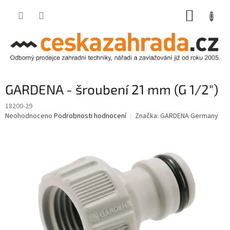
Přejít
NÁKUP
na
obsah
KOŠÍK
GARDENA - šroubení 21 mm (G 1/2")
18200-29
Průměrné
Neohodnoceno
Podrobnosti hodnocení
Značka:
GARDENA Germany
hodnocení
produktu
je
0,0
z
5
hvězdiček.