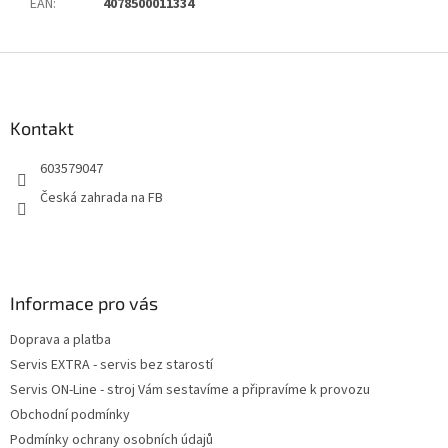
EAN
:
4078500011334
Z
á
p
a
Kontakt
t
603579047
í
Česká zahrada na FB
Informace pro vás
Doprava a platba
Servis EXTRA - servis bez starostí
Servis ON-Line - stroj Vám sestavíme a připravíme k provozu
Obchodní podmínky
Podmínky ochrany osobních údajů